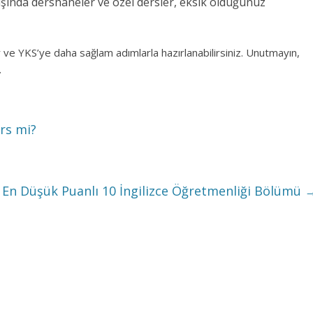
şında dershaneler ve özel dersler, eksik olduğunuz
lir ve YKS’ye daha sağlam adımlarla hazırlanabilirsiniz. Unutmayın,
.
rs mi?
En Düşük Puanlı 10 İngilizce Öğretmenliği Bölümü