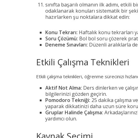
sınıfta başarılı olmanın ilk adımı, etkili
odaklanarak konuları sistematik bir şekil
hazırlarken şu noktalara dikkat edin:
Konu Tekrarı:
Haftalık konu tekrarları ya
Soru Çözümü:
Bol bol soru çözerek pratik
Deneme Sınavları:
Düzenli aralıklarla d
Etkili Çalışma Teknikleri
Etkili çalışma teknikleri, öğrenme sürecinizi hızlandır
Aktif Not Alma:
Ders dinlerken ve çalışı
bilgilerinizi gözden geçirin.
Pomodoro Tekniği:
25 dakika çalışma ve
yaparak dikkatinizi daha uzun süre koruy
Gruplar Halinde Çalışma:
Arkadaşlarınızl
yardımcı olun.
Kaynak Seçimi