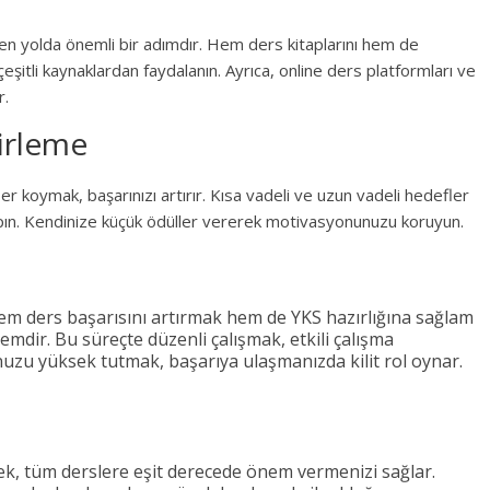
den yolda önemli bir adımdır. Hem ders kitaplarını hem de
çeşitli kaynaklardan faydalanın. Ayrıca, online ders platformları ve
r.
irleme
 koymak, başarınızı artırır. Kısa vadeli ve uzun vadeli hedefler
apın. Kendinize küçük ödüller vererek motivasyonunuzu koruyun.
 hem ders başarısını artırmak hem de YKS hazırlığına sağlam
emdir. Bu süreçte düzenli çalışmak, etkili çalışma
zu yüksek tutmak, başarıya ulaşmanızda kilit rol oynar.
k, tüm derslere eşit derecede önem vermenizi sağlar.