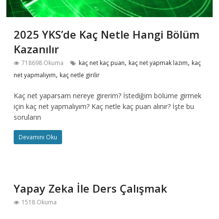
2025 YKS’de Kaç Netle Hangi Bölüm
Kazanılır
,
,
718698 Okuma
kaç net kaç puan
kaç net yapmak lazım
kaç
,
net yapmalıyım
kaç netle girilir
Kaç net yaparsam nereye girerim? İstediğim bölüme girmek
için kaç net yapmalıyım? Kaç netle kaç puan alınır? İşte bu
soruların
Devamını Oku
Yapay Zeka İle Ders Çalışmak
1518 Okuma