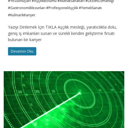
#YKSSonuçları #AşçılıkBölümü #MutfakSanatları #LezzetUzmanlığı
#GastronomiMezunları #ProfesyonelAşçılık #YemekSanatı
#KulinarikKariyer
Yazıyı Dinlemek İçin TIKLA Aşçılık mesleği, yaratıcılıkla dolu,
geniş iş imkanları sunan ve sürekli kendini geliştirme fırsatı
bulunan bir kariyer
Devamını Oku