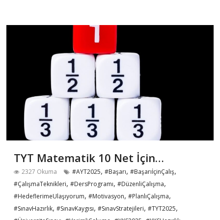
TYT Matematik 10 Net İçin…
,
,
,
2327 Okuma
#AYT2025
#Başarı
#BaşarıİçinÇalış
,
,
,
#ÇalışmaTeknikleri
#DersProgramı
#DüzenliÇalışma
,
,
,
#HedeflerimeUlaşıyorum
#Motivasyon
#PlanlıÇalışma
,
,
,
,
#SınavHazırlık
#SınavKaygısı
#SınavStratejileri
#TYT2025
,
,
,
,