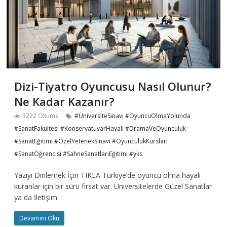
Dizi-Tiyatro Oyuncusu Nasıl Olunur?
Ne Kadar Kazanır?
3222 Okuma
#ÜniversiteSınavı #OyuncuOlmaYolunda
#SanatFakültesi #KonservatuvarHayali #DramaVeOyunculuk
#SanatEğitimi #ÖzelYetenekSınavı #OyunculukKursları
#SanatÖğrencisi #SahneSanatlarıEğitimi #yks
Yazıyı Dinlemek İçin TIKLA Türkiye’de oyuncu olma hayali
kuranlar için bir sürü fırsat var. Üniversitelerde Güzel Sanatlar
ya da İletişim
Devamını Oku