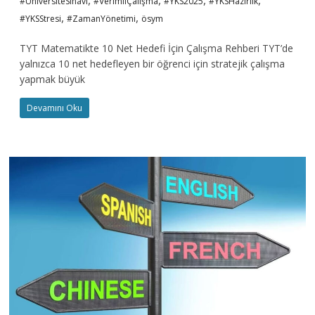
#ÜniversiteSınavı
#VerimliÇalışma
#YKS2025
#YKSHazırlık
,
,
#YKSStresi
#ZamanYönetimi
ösym
TYT Matematikte 10 Net Hedefi İçin Çalışma Rehberi TYT’de
yalnızca 10 net hedefleyen bir öğrenci için stratejik çalışma
yapmak büyük
Devamını Oku