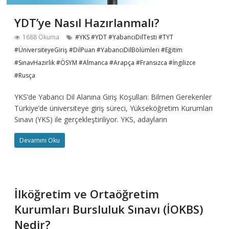
YDT’ye Nasıl Hazırlanmalı?
1688 Okuma
#YKS #YDT #YabancıDilTesti #TYT
#ÜniversiteyeGiriş #DilPuan #YabancıDilBölümleri #Eğitim
#SınavHazırlık #ÖSYM #Almanca #Arapça #Fransızca #İngilizce
#Rusça
YKS’de Yabancı Dil Alanına Giriş Koşulları: Bilmen Gerekenler
Türkiye’de üniversiteye giriş süreci, Yükseköğretim Kurumları
Sınavı (YKS) ile gerçekleştiriliyor. YKS, adayların
Devamını Oku
İlköğretim ve Ortaöğretim
Kurumları Bursluluk Sınavı (İOKBS)
Nedir?