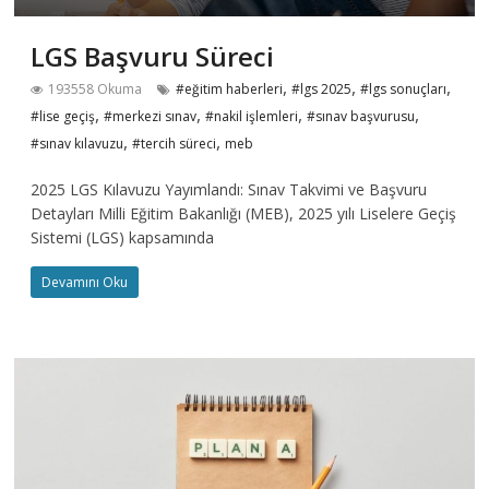
LGS Başvuru Süreci
,
,
,
193558 Okuma
#eğitim haberleri
#lgs 2025
#lgs sonuçları
,
,
,
,
#lise geçiş
#merkezi sınav
#nakil işlemleri
#sınav başvurusu
,
,
#sınav kılavuzu
#tercih süreci
meb
2025 LGS Kılavuzu Yayımlandı: Sınav Takvimi ve Başvuru
Detayları Milli Eğitim Bakanlığı (MEB), 2025 yılı Liselere Geçiş
Sistemi (LGS) kapsamında
Devamını Oku