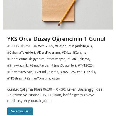
YKS Orta Düzey Öğrencinin 1 Günü!
,
,
,
1338 Okuma
#AYT2025
#Başarı
#BaşarıİçinÇalış
,
,
,
#ÇalışmaTeknikleri
#DersProgramı
#DüzenliÇalışma
,
,
,
#HedeflerimeUlaşıyorum
#Motivasyon
#PlanlıÇalışma
,
,
,
,
#SınavHazırlık
#SınavKaygısı
#SınavStratejileri
#TYT2025
,
,
,
,
#ÜniversiteSınavı
#VerimliÇalışma
#YKS2025
#YKSHazırlık
,
,
#YKSStresi
#ZamanYönetimi
ösym
Günlük Çalışma Planı 06:30 – 07:30: Erken Başlangıç (Kısa
Revizyon ve Isınma) 06:30: Uyan, hafif egzersiz veya
meditasyon yaparak güne
Devamını Oku