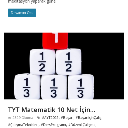
meditasyon yaparak güne
Devamını Oku
TYT Matematik 10 Net İçin…
,
,
,
2329 Okuma
#AYT2025
#Başarı
#BaşarıİçinÇalış
,
,
,
#ÇalışmaTeknikleri
#DersProgramı
#DüzenliÇalışma