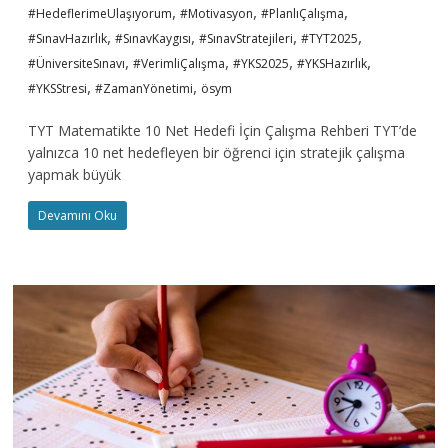
,
,
,
#HedeflerimeUlaşıyorum
#Motivasyon
#PlanlıÇalışma
,
,
,
,
#SınavHazırlık
#SınavKaygısı
#SınavStratejileri
#TYT2025
,
,
,
,
#ÜniversiteSınavı
#VerimliÇalışma
#YKS2025
#YKSHazırlık
,
,
#YKSStresi
#ZamanYönetimi
ösym
TYT Matematikte 10 Net Hedefi İçin Çalışma Rehberi TYT’de
yalnızca 10 net hedefleyen bir öğrenci için stratejik çalışma
yapmak büyük
Devamını Oku