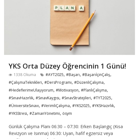
YKS Orta Düzey Öğrencinin 1 Günü!
,
,
,
1338 Okuma
#AYT2025
#Başarı
#BaşarıİçinÇalış
,
,
,
#ÇalışmaTeknikleri
#DersProgramı
#DüzenliÇalışma
,
,
,
#HedeflerimeUlaşıyorum
#Motivasyon
#PlanlıÇalışma
,
,
,
,
#SınavHazırlık
#SınavKaygısı
#SınavStratejileri
#TYT2025
,
,
,
,
#ÜniversiteSınavı
#VerimliÇalışma
#YKS2025
#YKSHazırlık
,
,
#YKSStresi
#ZamanYönetimi
ösym
Günlük Çalışma Planı 06:30 – 07:30: Erken Başlangıç (Kısa
Revizyon ve Isınma) 06:30: Uyan, hafif egzersiz veya