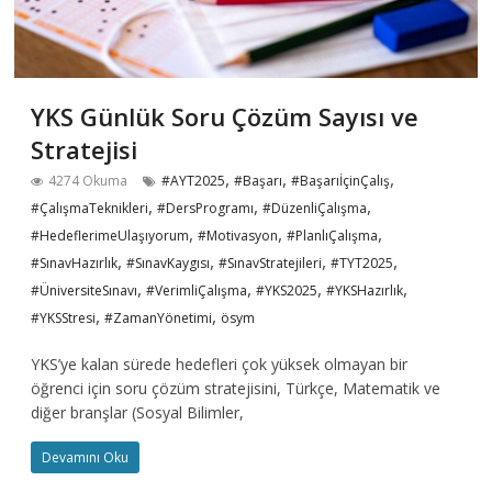
YKS Günlük Soru Çözüm Sayısı ve
Stratejisi
,
,
,
4274 Okuma
#AYT2025
#Başarı
#BaşarıİçinÇalış
,
,
,
#ÇalışmaTeknikleri
#DersProgramı
#DüzenliÇalışma
,
,
,
#HedeflerimeUlaşıyorum
#Motivasyon
#PlanlıÇalışma
,
,
,
,
#SınavHazırlık
#SınavKaygısı
#SınavStratejileri
#TYT2025
,
,
,
,
#ÜniversiteSınavı
#VerimliÇalışma
#YKS2025
#YKSHazırlık
,
,
#YKSStresi
#ZamanYönetimi
ösym
YKS’ye kalan sürede hedefleri çok yüksek olmayan bir
öğrenci için soru çözüm stratejisini, Türkçe, Matematik ve
diğer branşlar (Sosyal Bilimler,
Devamını Oku