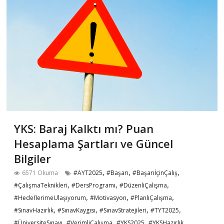
YKS: Baraj Kalktı mı? Puan
Hesaplama Şartları ve Güncel
Bilgiler
,
,
,
6571 Okuma
#AYT2025
#Başarı
#BaşarıİçinÇalış
,
,
,
#ÇalışmaTeknikleri
#DersProgramı
#DüzenliÇalışma
,
,
,
#HedeflerimeUlaşıyorum
#Motivasyon
#PlanlıÇalışma
,
,
,
,
#SınavHazırlık
#SınavKaygısı
#SınavStratejileri
#TYT2025
,
,
,
,
#ÜniversiteSınavı
#VerimliÇalışma
#YKS2025
#YKSHazırlık