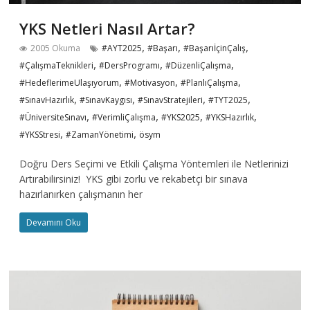
YKS Netleri Nasıl Artar?
,
,
,
2005 Okuma
#AYT2025
#Başarı
#BaşarıİçinÇalış
,
,
,
#ÇalışmaTeknikleri
#DersProgramı
#DüzenliÇalışma
,
,
,
#HedeflerimeUlaşıyorum
#Motivasyon
#PlanlıÇalışma
,
,
,
,
#SınavHazırlık
#SınavKaygısı
#SınavStratejileri
#TYT2025
,
,
,
,
#ÜniversiteSınavı
#VerimliÇalışma
#YKS2025
#YKSHazırlık
,
,
#YKSStresi
#ZamanYönetimi
ösym
Doğru Ders Seçimi ve Etkili Çalışma Yöntemleri ile Netlerinizi
Artırabilirsiniz! YKS gibi zorlu ve rekabetçi bir sınava
hazırlanırken çalışmanın her
Devamını Oku