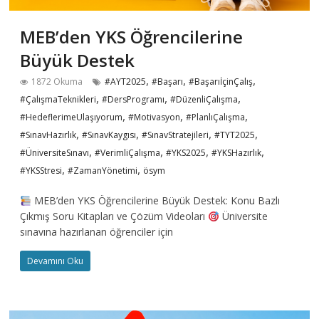
MEB’den YKS Öğrencilerine
Büyük Destek
,
,
,
1872 Okuma
#AYT2025
#Başarı
#BaşarıİçinÇalış
,
,
,
#ÇalışmaTeknikleri
#DersProgramı
#DüzenliÇalışma
,
,
,
#HedeflerimeUlaşıyorum
#Motivasyon
#PlanlıÇalışma
,
,
,
,
#SınavHazırlık
#SınavKaygısı
#SınavStratejileri
#TYT2025
,
,
,
,
#ÜniversiteSınavı
#VerimliÇalışma
#YKS2025
#YKSHazırlık
,
,
#YKSStresi
#ZamanYönetimi
ösym
MEB’den YKS Öğrencilerine Büyük Destek: Konu Bazlı
Çıkmış Soru Kitapları ve Çözüm Videoları
Üniversite
sınavına hazırlanan öğrenciler için
Devamını Oku