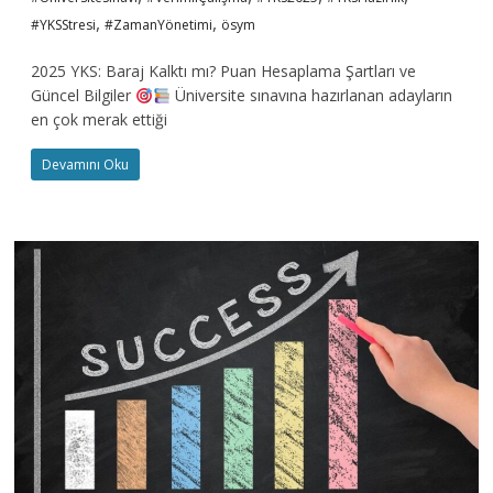
,
,
#YKSStresi
#ZamanYönetimi
ösym
2025 YKS: Baraj Kalktı mı? Puan Hesaplama Şartları ve
Güncel Bilgiler
Üniversite sınavına hazırlanan adayların
en çok merak ettiği
Devamını Oku