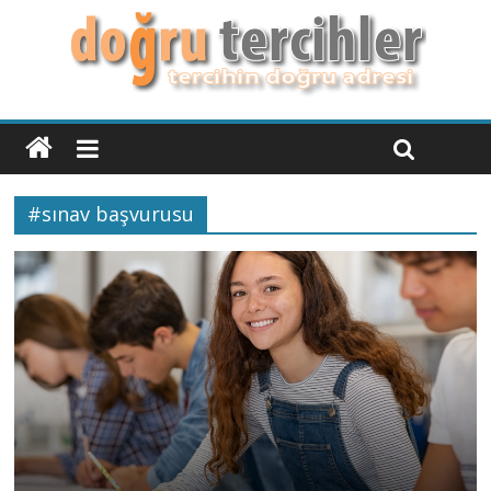
#sınav başvurusu