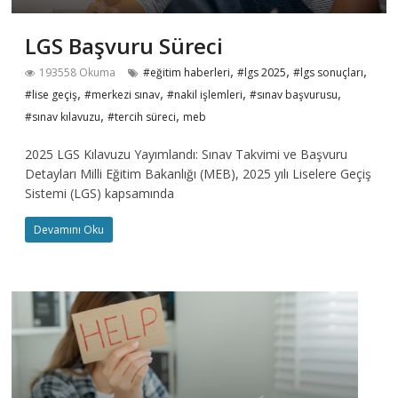
LGS Başvuru Süreci
,
,
,
193558 Okuma
#eğitim haberleri
#lgs 2025
#lgs sonuçları
,
,
,
,
#lise geçiş
#merkezi sınav
#nakil işlemleri
#sınav başvurusu
,
,
#sınav kılavuzu
#tercih süreci
meb
2025 LGS Kılavuzu Yayımlandı: Sınav Takvimi ve Başvuru
Detayları Milli Eğitim Bakanlığı (MEB), 2025 yılı Liselere Geçiş
Sistemi (LGS) kapsamında
Devamını Oku