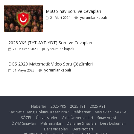
MSÜ Sınav Soru ve Cevapları
yorumlar kapalı
21 Mart 2024
2023 YKS (TYT-AYT-YDT) Soru ve Cevapları
yorumlar kapalı
21 Haziran 2023
DGS 2020 Matematik Video Soru Çözümleri
yorumlar kapalı
31 Mayıs 2023
Haberler
2025 YKS
2025 TYT
2025 AYT
Kaç Netle Hangi Bölümü Kazanırım?
Rehberiniz
Meslekler
SAYISAL
SÖZEL
Üniversiteler
Vakıf Üniversiteleri
Sınav Arşivi
ÖSYM Sınavları
MEB Sınavları
Deneme Sınavları
Ders Döküman
Ders Videoları
Ders Notları