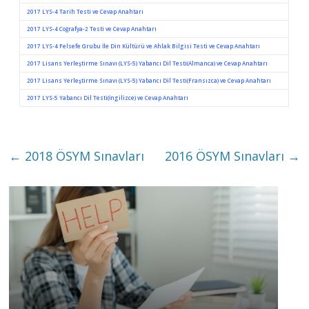
2017 LYS-4 Tarih Testi ve Cevap Anahtarı
2017 LYS-4 Coğrafya-2 Testi ve Cevap Anahtarı
2017 LYS-4 Felsefe Grubu İle Din Kültürü ve Ahlak Bilgisi Testi ve Cevap Anahtarı
2017 Lisans Yerleştirme Sınavı (LYS-5) Yabancı Dil Testi(Almanca) ve Cevap Anahtarı
2017 Lisans Yerleştirme Sınavı (LYS-5) Yabancı Dil Testi(Fransızca) ve Cevap Anahtarı
2017 LYS-5 Yabancı Dil Testi(İngilizce) ve Cevap Anahtarı
←
2018 ÖSYM Sınavları
2016 ÖSYM Sınavları
→