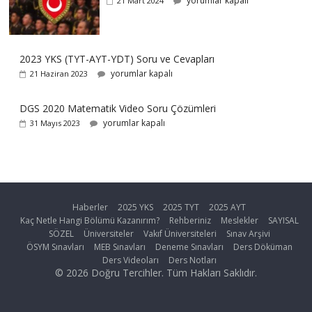
yorumlar kapalı
21 Mart 2024
2023 YKS (TYT-AYT-YDT) Soru ve Cevapları
yorumlar kapalı
21 Haziran 2023
DGS 2020 Matematik Video Soru Çözümleri
yorumlar kapalı
31 Mayıs 2023
Haberler
2025 YKS
2025 TYT
2025 AYT
Kaç Netle Hangi Bölümü Kazanırım?
Rehberiniz
Meslekler
SAYISAL
SÖZEL
Üniversiteler
Vakıf Üniversiteleri
Sınav Arşivi
ÖSYM Sınavları
MEB Sınavları
Deneme Sınavları
Ders Döküman
Ders Videoları
Ders Notları
© 2026 Doğru Tercihler. Tüm Hakları Saklıdır.