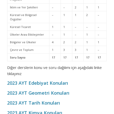
İklim ve Yer Şekilleri
–
–
2
1
1
Küresel ve Bölgesel
–
1
1
2
–
Örgütler
Küresel Ticaret
1
1
–
–
–
Ülkeler Arası Etkileşimler
–
1
–
1
–
Bölgeler ve Ülkeler
4
2
2
1
1
Çevre ve Toplum
1
3
3
1
–
Soru Sayısı
17
17
17
17
17
Diğer derslerin konu ve soru dağılımı için aşağıdaki linke
tıklayınız
2023 AYT Edebiyat Konuları
2023 AYT Geometri Konuları
2023 AYT Tarih Konuları
2023 AYT Kimya Konuları