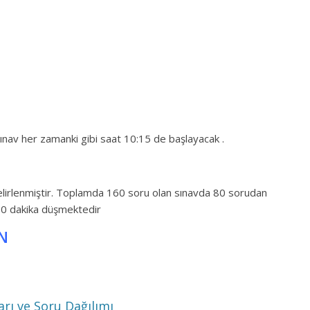
ınav her zamanki gibi saat 10:15 de başlayacak .
elirlenmiştir. Toplamda 160 soru olan sınavda 80 sorudan
.30 dakika düşmektedir
IN
rı ve Soru Dağılımı