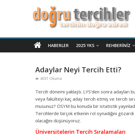
HABERLER
2025 YKS
REHBERINIZ
Adaylar Neyi Tercih Etti?
4031 Okuma
Tercih dönemi yaklaştı. LYS’den sonra adayları b
veya fakülteyi kaç aday tercih etmiş ve tercih sı
musunuz? ÖSYM bu konuda bir istatistik yayınladı aş
Tercihlerde birçok etkenin rol oynadığını gözardı
olacağını düşünüyoruz.
Üniversitelerin Tercih Sıralamaları