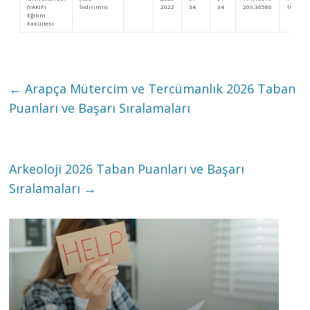
(VAKIF)
İndirimli)
2022
34
34
209,36586
106.155
Eğitim
Fakültesi
←
Arapça Mütercim ve Tercümanlık 2026 Taban
Puanları ve Başarı Sıralamaları
Arkeoloji 2026 Taban Puanları ve Başarı
Sıralamaları
→