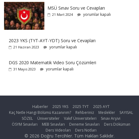
MSÜ Sınav Soru ve Cevapları
yorumlar kapalı
21 Mart 2024
2023 YKS (TYT-AYT-YDT) Soru ve Cevapları
yorumlar kapalı
21 Haziran 2023
DGS 2020 Matematik Video Soru Çözümleri
yorumlar kapalı
31 Mayıs 2023
Haberler
2025 YKS
2025 TYT
2025 AYT
Kaç Netle Hangi Bölümü Kazanırım?
Rehberiniz
Meslekler
SAYISAL
SÖZEL
Üniversiteler
Vakıf Üniversiteleri
Sınav Arşivi
ÖSYM Sınavları
MEB Sınavları
Deneme Sınavları
Ders Döküman
Ders Videoları
Ders Notları
© 2026 Doğru Tercihler. Tüm Hakları Saklıdır.