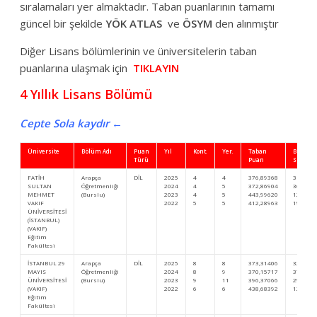
sıralamaları yer almaktadır. Taban puanlarının tamamı
güncel bir şekilde
YÖK ATLAS
ve
ÖSYM
den alınmıştır
Diğer Lisans bölümlerinin ve üniversitelerin taban
puanlarına ulaşmak için
TIKLAYIN
4 Yıllık Lisans Bölümü
Cepte Sola kaydır ←
Üniversite
Bölüm Adı
Puan
Yıl
Kont.
Yer.
Taban
Başarı
Türü
Puan
Sıra
FATİH
Arapça
DİL
2025
4
4
376,89368
31.100
SULTAN
Öğretmenliği
2024
4
5
372,86904
36.174
MEHMET
(Burslu)
2023
4
5
443,99620
12.471
VAKIF
2022
5
5
412,28963
19.658
ÜNİVERSİTESİ
(İSTANBUL)
(VAKIF)
Eğitim
Fakültesi
İSTANBUL 29
Arapça
DİL
2025
8
8
373,31406
32.700
MAYIS
Öğretmenliği
2024
8
9
370,15717
37.413
ÜNİVERSİTESİ
(Burslu)
2023
9
11
396,37066
29.817
(VAKIF)
2022
6
6
438,68392
12.079
Eğitim
Fakültesi