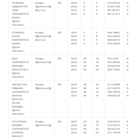
İSTANBUL
Arapça
DİL
2025
5
5
372,55536
33.000
SABAHATTİN
Öğretmenliği
2024
3
4
414,61783
18.919
ZAİM
(Burslu)
2023
5
6
407,86257
25.149
ÜNİVERSİTESİ
2022
5
5
401,01213
23.502
(VAKIF)
Eğitim
Fakültesi
İSTANBUL
Arapça
DİL
2025
3
3
364,14881
36.800
AYDIN
Öğretmenliği
2024
3
4
392,20525
27.752
ÜNİVERSİTESİ
(Burslu)
2023
4
5
388,08516
33.303
(VAKIF)
2022
3
3
394,43666
25.758
Eğitim
Fakültesi
GAZİ
Arapça
DİL
2025
50
50
355,5529
40.600
ÜNİVERSİTESİ
Öğretmenliği
2024
50
52
355,43049
44.349
(ANKARA)
2023
60
62
365,09554
43.323
(DEVLET) Gazi
2022
60
62
358,77869
38.915
Eğitim
Fakültesi
NECMETTİN
Arapça
DİL
2025
40
41
311,47808
61.400
ERBAKAN
Öğretmenliği
2024
40
41
327,30052
58.389
ÜNİVERSİTESİ
2023
40
41
340,18094
54.586
(KONYA)
2022
40
41
338,85242
46.664
(DEVLET)
Ahmet
Keleşoğlu
Eğitim
Fakültesi
SÜLEYMAN
Arapça
DİL
2025
25
26
298,63015
67.900
DEMİREL
Öğretmenliği
2024
30
31
316,49613
63.949
ÜNİVERSİTESİ
2023
60
62
302,82741
72.868
(ISPARTA)
2022
60
62
311,16664
57.950
(DEVLET)