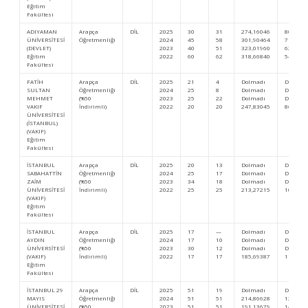
Eğitim
Fakültesi
ADIYAMAN
Arapça
DİL
2025
30
31
274,16046
80.800
ÜNİVERSİTESİ
Öğretmenliği
2024
45
58
301,90464
71.983
(DEVLET)
2023
40
51
323,01960
62.621
Eğitim
2022
60
62
318,66840
54.794
Fakültesi
FATİH
Arapça
DİL
2025
21
4
Dolmadı
Dolmad
SULTAN
Öğretmenliği
2024
25
8
Dolmadı
Dolmad
MEHMET
(%50
2023
25
22
Dolmadı
Dolmad
VAKIF
İndirimli)
2022
20
20
247,83045
86.471
ÜNİVERSİTESİ
(İSTANBUL)
(VAKIF)
Eğitim
Fakültesi
İSTANBUL
Arapça
DİL
2025
20
13
Dolmadı
Dolmad
SABAHATTİN
Öğretmenliği
2024
25
17
Dolmadı
Dolmad
ZAİM
(%50
2023
34
18
Dolmadı
Dolmad
ÜNİVERSİTESİ
İndirimli)
2022
25
25
213,27215
104.200
(VAKIF)
Eğitim
Fakültesi
İSTANBUL
Arapça
DİL
2025
17
—
Dolmadı
Dolmad
AYDIN
Öğretmenliği
2024
17
10
Dolmadı
Dolmad
ÜNİVERSİTESİ
(%50
2023
30
12
Dolmadı
Dolmad
(VAKIF)
İndirimli)
2022
17
17
185,69387
116.643
Eğitim
Fakültesi
İSTANBUL 29
Arapça
DİL
2025
51
19
Dolmadı
Dolmad
MAYIS
Öğretmenliği
2024
51
51
214,86628
129.458
ÜNİVERSİTESİ
(%50
2023
51
51
191,13679
141.520