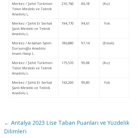
Merkez / Şehit Türkmen
210,760
86,18
(Kız)
Tekin Mesleki ve Teknik
Anadolu L.
Merkez / Şehit Er Serhat
194,770
94,61
Yok
Şanlı Mesleki ve Teknik
Anadolu L.
Merkez / Ardahan Salim
186,880
97,14
(Erkek)
Dursunoğlu Anadolu
İmam Hatip L.
Merkez / Şehit Türkmen
175,510
99,08
(Kız)
Tekin Mesleki ve Teknik
Anadolu L.
Merkez / Şehit Er Serhat
163,200
99,80
Yok
Şanlı Mesleki ve Teknik
Anadolu L.
←
Antalya 2023 Lise Taban Puanları ve Yüzdelik
Dilimleri