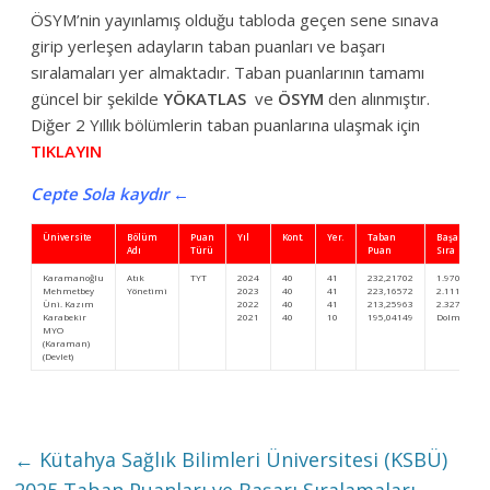
ÖSYM’nin yayınlamış olduğu tabloda geçen sene sınava
girip yerleşen adayların taban puanları ve başarı
sıralamaları yer almaktadır. Taban puanlarının tamamı
güncel bir şekilde
YÖKATLAS
ve
ÖSYM
den alınmıştır.
Diğer 2 Yıllık bölümlerin taban puanlarına ulaşmak için
TIKLAYIN
Cepte Sola kaydır ←
Üniversite
Bölüm
Puan
Yıl
Kont.
Yer.
Taban
Başarı
Adı
Türü
Puan
Sıra
Karamanoğlu
Atık
TYT
2024
40
41
232,21702
1.970.961
Mehmetbey
Yönetimi
2023
40
41
223,16572
2.111.340
Üni. Kazım
2022
40
41
213,25963
2.327.497
Karabekir
2021
40
10
195,04149
Dolmadı
MYO
(Karaman)
(Devlet)
←
Kütahya Sağlık Bilimleri Üniversitesi (KSBÜ)