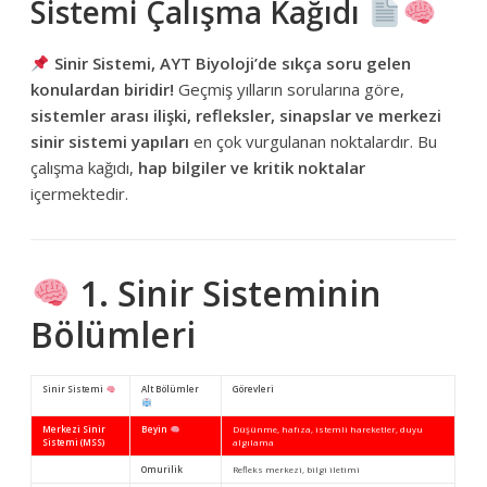
Sistemi Çalışma Kağıdı
Sinir Sistemi, AYT Biyoloji’de sıkça soru gelen
konulardan biridir!
Geçmiş yılların sorularına göre,
sistemler arası ilişki, refleksler, sinapslar ve merkezi
sinir sistemi yapıları
en çok vurgulanan noktalardır. Bu
çalışma kağıdı,
hap bilgiler ve kritik noktalar
içermektedir.
1. Sinir Sisteminin
Bölümleri
Sinir Sistemi
Alt Bölümler
Görevleri
Merkezi Sinir
Beyin
Düşünme, hafıza, istemli hareketler, duyu
Sistemi (MSS)
algılama
Omurilik
Refleks merkezi, bilgi iletimi