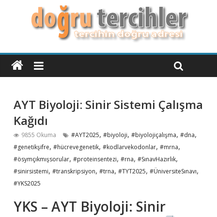
AYT Biyoloji: Sinir Sistemi Çalışma
Kağıdı
,
,
,
,
9855 Okuma
#AYT2025
#biyoloji
#biyolojiçalışma
#dna
,
,
,
,
#genetikşifre
#hücrevegenetik
#kodlarvekodonlar
#mrna
,
,
,
,
#ösymçıkmışsorular
#proteinsentezi
#rna
#SınavHazırlık
,
,
,
,
,
#sinirsistemi
#transkripsiyon
#trna
#TYT2025
#ÜniversiteSınavı
#YKS2025
YKS – AYT Biyoloji: Sinir