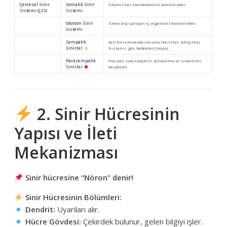
Çevresel Sinir
Somatik Sinir
İstemli kas hareketlerini kontrol eder.
Sistemi (ÇSS)
Sistemi
Otonom Sinir
İstem dışı çalışan iç organları kontrol eder.
Sistemi
Sempatik
Acil durumlarda vücudu hazırlar, kalp atışı
Sinirler
hızlanır, göz bebekleri büyür.
Parasempatik
Vücudu sakinleştirir, dinlenme ve sindirimi
Sinirler
destekler.
2. Sinir Hücresinin
Yapısı ve İleti
Mekanizması
Sinir hücresine “Nöron” denir!
Sinir Hücresinin Bölümleri:
Dendrit:
Uyarıları alır.
Hücre Gövdesi:
Çekirdek bulunur, gelen bilgiyi işler.