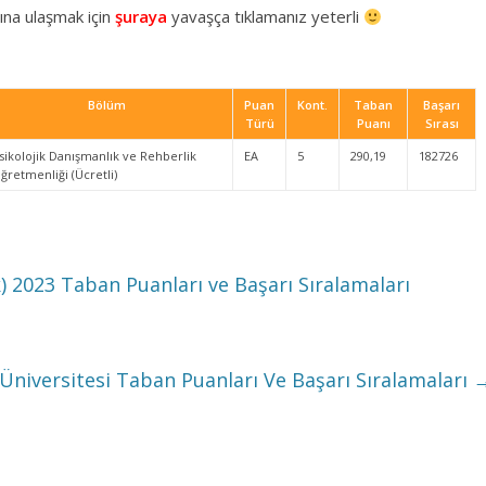
ına ulaşmak için
şuraya
yavaşça tıklamanız yeterli
Bölüm
Puan
Kont.
Taban
Başarı
Türü
Puanı
Sırası
sikolojik Danışmanlık ve Rehberlik
EA
5
290,19
182726
ğretmenliği (Ücretli)
) 2023 Taban Puanları ve Başarı Sıralamaları
 Üniversitesi Taban Puanları Ve Başarı Sıralamaları