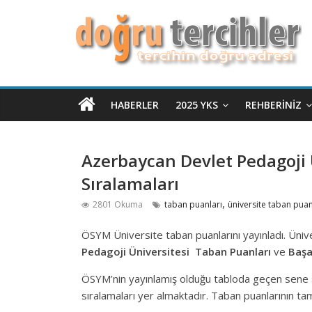
HABERLER
2025 YKS
REHBERINIZ
Azerbaycan Devlet Pedagoji 
Sıralamaları
,
2801 Okuma
taban puanları
üniversite taban puan
ÖSYM Üniversite taban puanlarını yayınladı. Üniv
Pedagoji Üniversitesi
Taban Puanları
ve
Başa
ÖSYM’nin yayınlamış olduğu tabloda geçen sene sı
sıralamaları yer almaktadır. Taban puanlarının ta