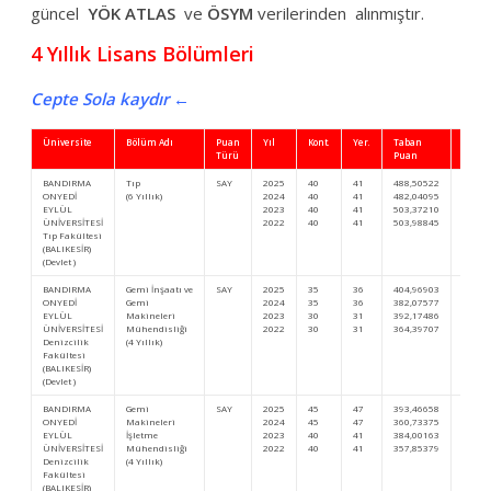
güncel
YÖK ATLAS
ve
ÖSYM
verilerinden alınmıştır.
4 Yıllık Lisans Bölümleri
Cepte Sola kaydır ←
Üniversite
Bölüm Adı
Puan
Yıl
Kont.
Yer.
Taban
Başar
Türü
Puan
Sıra
BANDIRMA
Tıp
SAY
2025
40
41
488,50522
16.99
ONYEDİ
(6 Yıllık)
2024
40
41
482,04095
18.66
EYLÜL
2023
40
41
503,37210
16.59
ÜNİVERSİTESİ
2022
40
41
503,98845
14.98
Tıp Fakültesi
(BALIKESİR)
(Devlet )
BANDIRMA
Gemi İnşaatı ve
SAY
2025
35
36
404,96903
92.89
ONYEDİ
Gemi
2024
35
36
382,07577
102.7
EYLÜL
Makineleri
2023
30
31
392,17486
120.6
ÜNİVERSİTESİ
Mühendisliği
2022
30
31
364,39707
152.4
Denizcilik
(4 Yıllık)
Fakültesi
(BALIKESİR)
(Devlet )
BANDIRMA
Gemi
SAY
2025
45
47
393,46658
106.9
ONYEDİ
Makineleri
2024
45
47
360,73375
131.1
EYLÜL
İşletme
2023
40
41
384,00163
131.8
ÜNİVERSİTESİ
Mühendisliği
2022
40
41
357,85379
162.5
Denizcilik
(4 Yıllık)
Fakültesi
(BALIKESİR)