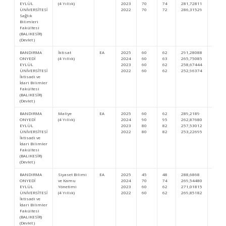
EYLÜL
(4 Yıllık)
2023
70
74
281,72811
557.0
ÜNİVERSİTESİ
2022
70
72
286,31529
509.5
Sağlık
Bilimleri
Fakültesi
(BALIKESİR)
(Devlet )
BANDIRMA
İktisat
EA
2025
60
62
291,28088
409.2
ONYEDİ
(4 Yıllık)
2024
60
63
265,75085
646.1
EYLÜL
2023
60
62
258,67444
785.6
ÜNİVERSİTESİ
2022
60
62
252,96374
841.5
İktisadi ve
İdari Bilimler
Fakültesi
(BALIKESİR)
(Devlet )
BANDIRMA
Maliye
EA
2025
60
62
289,2189
424.8
ONYEDİ
(4 Yıllık)
2024
90
95
262,87680
677.5
EYLÜL
2023
80
82
257,53012
798.4
ÜNİVERSİTESİ
2022
80
82
253,22695
838.3
İktisadi ve
İdari Bilimler
Fakültesi
(BALIKESİR)
(Devlet )
BANDIRMA
Siyaset Bilimi
EA
2025
45
48
288,6868
429.0
ONYEDİ
ve Kamu
2024
70
74
269,54480
606.6
EYLÜL
Yönetimi
2023
60
62
271,01815
656.2
ÜNİVERSİTESİ
(4 Yıllık)
2022
60
62
269,85182
656.4
İktisadi ve
İdari Bilimler
Fakültesi
(BALIKESİR)
(Devlet )