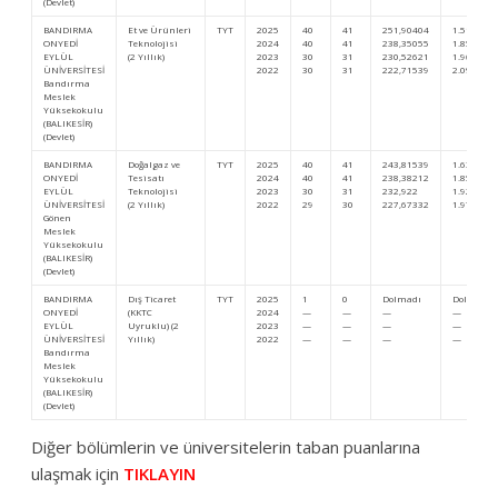
(Devlet)
BANDIRMA
Et ve Ürünleri
TYT
2025
40
41
251,90404
1.514.937
ONYEDİ
Teknolojisi
2024
40
41
238,35055
1.859.119
EYLÜL
(2 Yıllık)
2023
30
31
230,52621
1.968.222
ÜNİVERSİTESİ
2022
30
31
222,71539
2.092.968
Bandırma
Meslek
Yüksekokulu
(BALIKESİR)
(Devlet)
BANDIRMA
Doğalgaz ve
TYT
2025
40
41
243,81539
1.633.595
ONYEDİ
Tesisatı
2024
40
41
238,38212
1.858.550
EYLÜL
Teknolojisi
2023
30
31
232,922
1.922.830
ÜNİVERSİTESİ
(2 Yıllık)
2022
29
30
227,67332
1.974.772
Gönen
Meslek
Yüksekokulu
(BALIKESİR)
(Devlet)
BANDIRMA
Dış Ticaret
TYT
2025
1
0
Dolmadı
Dolmadı
ONYEDİ
(KKTC
2024
—
—
—
—
EYLÜL
Uyruklu) (2
2023
—
—
—
—
ÜNİVERSİTESİ
Yıllık)
2022
—
—
—
—
Bandırma
Meslek
Yüksekokulu
(BALIKESİR)
(Devlet)
Diğer bölümlerin ve üniversitelerin taban puanlarına
ulaşmak için
TIKLAYIN