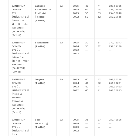
BANDIRMA
Çalışma
EA
2025
40
41
283,62705
469.8
ONYEDİ
Ekonomisi ve
2024
65
68
259,22690
719.3
EYLÜL
Endüstri
2023
50
53
254,90018
828.3
ÜNİVERSİTESİ
İlişkileri
2022
50
52
252,29955
849.5
İktisadi ve
(4 Yıllık)
İdari Bilimler
Fakültesi
(BALIKESİR)
(Devlet )
BANDIRMA
Ekonometri
EA
2025
30
31
277,16347
525.9
ONYEDİ
(4 Yıllık)
2024
30
32
252,14120
804.6
EYLÜL
2023
—
—
—
—
ÜNİVERSİTESİ
2022
—
—
—
—
İktisadi ve
İdari Bilimler
Fakültesi
(BALIKESİR)
(Devlet )
BANDIRMA
Sosyoloji
EA
2025
40
42
269,00298
602.6
ONYEDİ
(4 Yıllık)
2024
40
42
265,32241
650.6
EYLÜL
2023
40
41
266,30423
703.9
ÜNİVERSİTESİ
2022
40
41
268,76845
667.3
İnsan ve
Toplum
Bilimleri
Fakültesi
(BALIKESİR)
(Devlet )
BANDIRMA
Spor
EA
2025
35
37
257,10806
726.9
ONYEDİ
Yöneticiliği
2024
—
—
—
…
EYLÜL
(4 Yıllık)
2023
—
—
—
—
ÜNİVERSİTESİ
2022
—
—
—
—
Spor