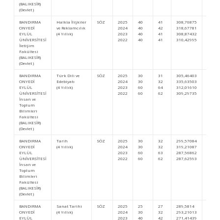
(BALIKESİR)
(Devlet )
BANDIRMA
Halkla İlişkiler
SÖZ
2025
40
41
308,76875
196.5
ONYEDİ
ve Reklamcılık
2024
40
42
318,67781
277.1
EYLÜL
(4 Yıllık)
2023
40
41
308,87432
291.1
ÜNİVERSİTESİ
2022
40
41
310,42995
285.4
İletişim
Fakültesi
(BALIKESİR)
(Devlet )
BANDIRMA
Türk Dili ve
SÖZ
2025
30
31
305,46403
214.0
ONYEDİ
Edebiyatı
2024
30
32
335,63503
194.8
EYLÜL
(4 Yıllık)
2023
60
64
312,01610
272.4
ÜNİVERSİTESİ
2022
60
62
309,29735
292.3
İnsan ve
Toplum
Bilimleri
Fakültesi
(BALIKESİR)
(Devlet )
BANDIRMA
Tarih
SÖZ
2025
30
32
299,57084
247.7
ONYEDİ
(4 Yıllık)
2024
30
32
319,21087
274.1
EYLÜL
2023
60
63
287,56862
443.3
ÜNİVERSİTESİ
2022
60
62
287,62593
448.2
İnsan ve
Toplum
Bilimleri
Fakültesi
(BALIKESİR)
(Devlet )
BANDIRMA
Sanat Tarihi
SÖZ
2025
25
27
289,5814
312.4
ONYEDİ
(4 Yıllık)
2024
30
32
293,21013
446.2
EYLÜL
2023
40
42
271,41439
587.9