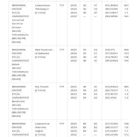
BANDIRMA
Laboratuvar
TYT
2025
30
31
299,46862
857.667
ONYEDİ
Teknolojisi
2024
50
52
289,96209
1.017.655
EYLÜL
(2 Yıllık)
2023
45
47
281,94697
1.116.945
ÜNİVERSİTESİ
2022
—
—
284,38589
984.535
Susurluk
Tarım ve
Orman
Meslek
Yüksekokulu
(BALIKESİR)
(Devlet)
BANDIRMA
Web Tasarımı
TYT
2025
50
52
298,579
868.455
ONYEDİ
ve Kodlama
2024
50
51
297,05291
921.240
EYLÜL
(2 Yıllık)
2023
40
41
294,78261
946.555
ÜNİVERSİTESİ
2022
40
41
285,83603
966.018
Gönen
Meslek
Yüksekokulu
(BALIKESİR)
(Devlet)
BANDIRMA
Dış Ticaret
TYT
2025
40
41
296,85823
889.507
ONYEDİ
(2 Yıllık)
2024
60
62
282,75317
1.121.775
EYLÜL
2023
60
62
272,42731
1.254.289
ÜNİVERSİTESİ
2022
60
62
265,3356
1.254.087
Bandırma
Meslek
Yüksekokulu
(BALIKESİR)
(Devlet)
BANDIRMA
Laborant ve
TYT
2025
80
82
295,32432
908.551
ONYEDİ
Veteriner
2024
80
82
288,53197
1.037.773
EYLÜL
Sağlık
2023
80
81
279,95497
1.145.125
ÜNİVERSİTESİ
(2 Yıllık)
2022
—
—
290,23106
912.121