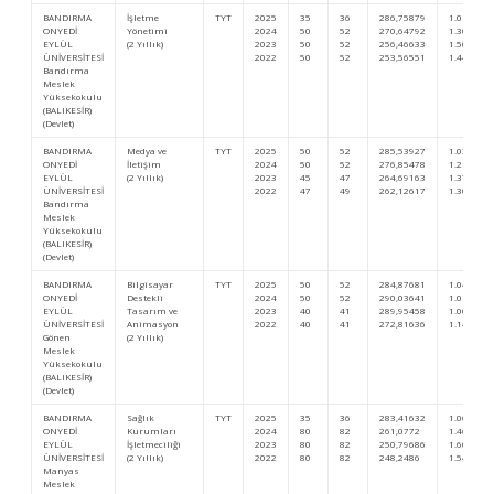
BANDIRMA
İşletme
TYT
2025
35
36
286,75879
1.018.693
ONYEDİ
Yönetimi
2024
50
52
270,64792
1.308.114
EYLÜL
(2 Yıllık)
2023
50
52
256,46633
1.505.129
ÜNİVERSİTESİ
2022
50
52
253,56551
1.448.897
Bandırma
Meslek
Yüksekokulu
(BALIKESİR)
(Devlet)
BANDIRMA
Medya ve
TYT
2025
50
52
285,53927
1.034.929
ONYEDİ
İletişim
2024
50
52
276,85478
1.211.158
EYLÜL
(2 Yıllık)
2023
45
47
264,69163
1.372.650
ÜNİVERSİTESİ
2022
47
49
262,12617
1.304.770
Bandırma
Meslek
Yüksekokulu
(BALIKESİR)
(Devlet)
BANDIRMA
Bilgisayar
TYT
2025
50
52
284,87681
1.043.839
ONYEDİ
Destekli
2024
50
52
290,03641
1.016.637
EYLÜL
Tasarım ve
2023
40
41
289,95458
1.008.779
ÜNİVERSİTESİ
Animasyon
2022
40
41
272,81636
1.142.084
Gönen
(2 Yıllık)
Meslek
Yüksekokulu
(BALIKESİR)
(Devlet)
BANDIRMA
Sağlık
TYT
2025
35
36
283,41632
1.063.405
ONYEDİ
Kurumları
2024
80
82
261,0772
1.463.900
EYLÜL
İşletmeciliği
2023
80
82
250,79686
1.600.884
ÜNİVERSİTESİ
(2 Yıllık)
2022
80
82
248,2486
1.545.029
Manyas
Meslek