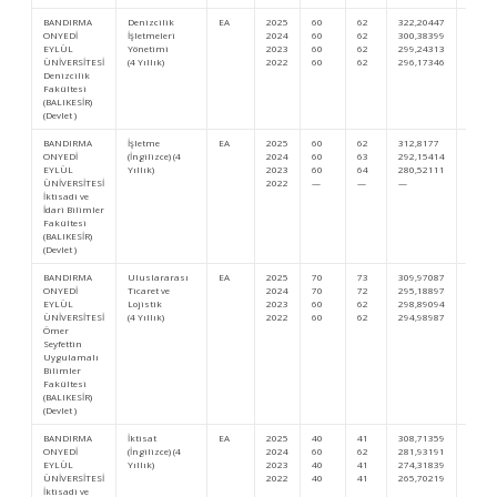
BANDIRMA
Denizcilik
EA
2025
60
62
322,20447
226.0
ONYEDİ
İşletmeleri
2024
60
62
300,38399
347.0
EYLÜL
Yönetimi
2023
60
62
299,24313
417.9
ÜNİVERSİTESİ
(4 Yıllık)
2022
60
62
296,17346
435.9
Denizcilik
Fakültesi
(BALIKESİR)
(Devlet )
BANDIRMA
İşletme
EA
2025
60
62
312,8177
272.1
ONYEDİ
(İngilizce) (4
2024
60
63
292,15414
405.6
EYLÜL
Yıllık)
2023
60
64
280,52111
567.7
ÜNİVERSİTESİ
2022
—
—
—
—
İktisadi ve
İdari Bilimler
Fakültesi
(BALIKESİR)
(Devlet )
BANDIRMA
Uluslararası
EA
2025
70
73
309,97087
287.8
ONYEDİ
Ticaret ve
2024
70
72
295,18897
383.4
EYLÜL
Lojistik
2023
60
62
298,89094
420.3
ÜNİVERSİTESİ
(4 Yıllık)
2022
60
62
294,98987
444.1
Ömer
Seyfettin
Uygulamalı
Bilimler
Fakültesi
(BALIKESİR)
(Devlet )
BANDIRMA
İktisat
EA
2025
40
41
308,71359
294.8
ONYEDİ
(İngilizce) (4
2024
60
62
281,93191
488.7
EYLÜL
Yıllık)
2023
40
41
274,31839
624.5
ÜNİVERSİTESİ
2022
40
41
265,70219
699.0
İktisadi ve