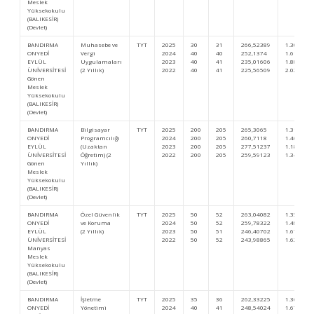
Meslek
Yüksekokulu
(BALIKESİR)
(Devlet)
BANDIRMA
Muhasebe ve
TYT
2025
30
31
266,52389
1.301.333
ONYEDİ
Vergi
2024
40
40
252,1374
1.615.719
EYLÜL
Uygulamaları
2023
40
41
235,01606
1.883.453
ÜNİVERSİTESİ
(2 Yıllık)
2022
40
41
225,56509
2.024.770
Gönen
Meslek
Yüksekokulu
(BALIKESİR)
(Devlet)
BANDIRMA
Bilgisayar
TYT
2025
200
205
265,3065
1.318.773
ONYEDİ
Programcılığı
2024
200
205
260,7118
1.469.951
EYLÜL
(Uzaktan
2023
200
205
277,51237
1.180.073
ÜNİVERSİTESİ
Öğretim) (2
2022
200
205
259,59123
1.346.183
Gönen
Yıllık)
Meslek
Yüksekokulu
(BALIKESİR)
(Devlet)
BANDIRMA
Özel Güvenlik
TYT
2025
50
52
263,04082
1.351.693
ONYEDİ
ve Koruma
2024
50
52
259,78322
1.485.577
EYLÜL
(2 Yıllık)
2023
50
51
246,40702
1.676.680
ÜNİVERSİTESİ
2022
50
52
243,98865
1.626.572
Manyas
Meslek
Yüksekokulu
(BALIKESİR)
(Devlet)
BANDIRMA
İşletme
TYT
2025
35
36
262,33225
1.362.000
ONYEDİ
Yönetimi
2024
40
41
248,54024
1.678.077