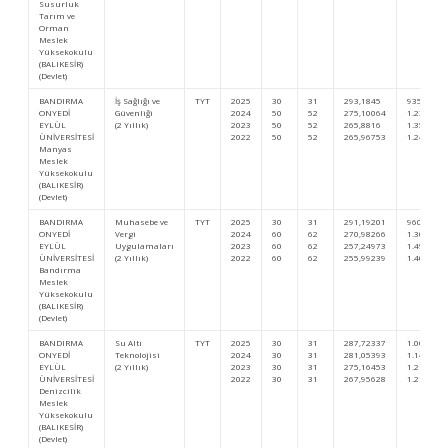
Susurluk
Tarım ve
Orman
Meslek
Yüksekokulu
(BALIKESİR)
(Devlet)
BANDIRMA
İş Sağlığı ve
TYT
2025
30
31
293,1845
935.395
ONYEDİ
Güvenliği
2024
50
52
275,10064
1.238.168
EYLÜL
(2 Yıllık)
2023
50
52
265,8816
1.354.225
ÜNİVERSİTESİ
2022
50
52
265,96753
1.244.416
Manyas
Meslek
Yüksekokulu
(BALIKESİR)
(Devlet)
BANDIRMA
Muhasebe ve
TYT
2025
30
31
291,19201
960.672
ONYEDİ
Vergi
2024
60
62
270,98266
1.302.843
EYLÜL
Uygulamaları
2023
60
62
257,24973
1.492.373
ÜNİVERSİTESİ
(2 Yıllık)
2022
60
62
255,99239
1.406.793
Bandırma
Meslek
Yüksekokulu
(BALIKESİR)
(Devlet)
BANDIRMA
Su Altı
TYT
2025
30
31
287,72337
1.005.902
ONYEDİ
Teknolojisi
2024
30
31
281,05393
1.147.140
EYLÜL
(2 Yıllık)
2023
30
31
275,16453
1.213.676
ÜNİVERSİTESİ
2022
30
31
267,95628
1.214.025
Denizcilik
Meslek
Yüksekokulu
(BALIKESİR)
(Devlet)