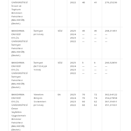
ÜNİVERSİTESİ
2022
40
41
276,25236
547.2
İnsan ve
Toplum
Bilimleri
Fakültesi
(BALIKESİR)
(Devlet )
BANDIRMA
İlahiyat
SÖZ
2025
45
49
268,31451
484.1
ONYEDİ
(4 Yıllık)
2024
—
—
—
…
EYLÜL
2023
—
—
—
—
ÜNİVERSİTESİ
2022
—
—
—
—
İlahiyat
Fakültesi
(BALIKESİR)
(Devlet )
BANDIRMA
İlahiyat
SÖZ
2025
5
6
260,52859
556.6
ONYEDİ
(M.T.O.K.) (4
2024
—
—
—
…
EYLÜL
Yıllık)
2023
—
—
—
—
ÜNİVERSİTESİ
2022
—
—
—
—
İlahiyat
Fakültesi
(BALIKESİR)
(Devlet )
BANDIRMA
Yönetim
EA
2025
70
72
362,64122
93.01
ONYEDİ
Bilişim
2024
70
74
354,27898
114.8
EYLÜL
Sistemleri
2023
60
62
361,99691
125.2
ÜNİVERSİTESİ
(4 Yıllık)
2022
60
62
351,31961
172.3
Ömer
Seyfettin
Uygulamalı
Bilimler
Fakültesi
(BALIKESİR)
(Devlet )