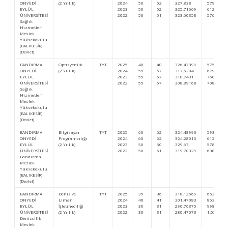
ONYEDİ
(2 Yıllık)
2024
50
52
327,838
579.576
EYLÜL
2023
50
52
325,71669
612.771
ÜNİVERSİTESİ
2022
50
51
323,60358
576.265
Sağlık
Hizmetleri
Meslek
Yüksekokulu
(BALIKESİR)
(Devlet)
BANDIRMA
Optisyenlik
TYT
2025
40
40
326,47399
575.624
ONYEDİ
(2 Yıllık)
2024
55
57
317,5284
679.729
EYLÜL
2023
55
57
310,7431
760.669
ÜNİVERSİTESİ
2022
55
57
308,89168
708.477
Sağlık
Hizmetleri
Meslek
Yüksekokulu
(BALIKESİR)
(Devlet)
BANDIRMA
Bilgisayar
TYT
2025
60
62
324,48993
593.355
ONYEDİ
Programcılığı
2024
60
62
324,28015
612.400
EYLÜL
(2 Yıllık)
2023
50
50
329,67
578.241
ÜNİVERSİTESİ
2022
50
51
319,70329
608.930
Bandırma
Meslek
Yüksekokulu
(BALIKESİR)
(Devlet)
BANDIRMA
Deniz ve
TYT
2025
35
36
318,12569
653.197
ONYEDİ
Liman
2024
40
41
301,47083
863.764
EYLÜL
İşletmeciliği
2023
30
31
290,76375
998.272
ÜNİVERSİTESİ
(2 Yıllık)
2022
30
31
280,47073
1.035.871
Denizcilik
Meslek