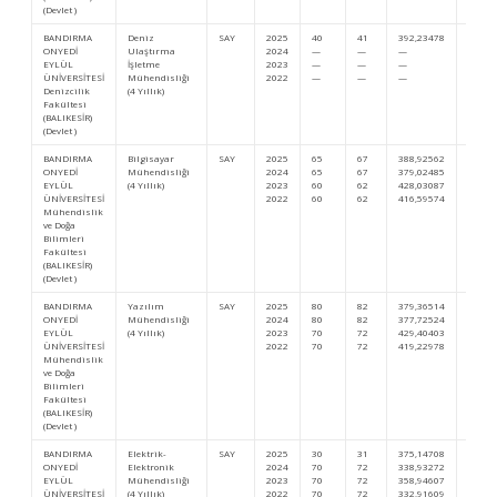
(Devlet )
BANDIRMA
Deniz
SAY
2025
40
41
392,23478
108.5
ONYEDİ
Ulaştırma
2024
—
—
—
…
EYLÜL
İşletme
2023
—
—
—
—
ÜNİVERSİTESİ
Mühendisliği
2022
—
—
—
—
Denizcilik
(4 Yıllık)
Fakültesi
(BALIKESİR)
(Devlet )
BANDIRMA
Bilgisayar
SAY
2025
65
67
388,92562
112.9
ONYEDİ
Mühendisliği
2024
65
67
379,02485
106.4
EYLÜL
(4 Yıllık)
2023
60
62
428,03087
79.23
ÜNİVERSİTESİ
2022
60
62
416,59574
88.14
Mühendislik
ve Doğa
Bilimleri
Fakültesi
(BALIKESİR)
(Devlet )
BANDIRMA
Yazılım
SAY
2025
80
82
379,36514
125.9
ONYEDİ
Mühendisliği
2024
80
82
377,72524
108.0
EYLÜL
(4 Yıllık)
2023
70
72
429,40403
77.78
ÜNİVERSİTESİ
2022
70
72
419,22978
85.47
Mühendislik
ve Doğa
Bilimleri
Fakültesi
(BALIKESİR)
(Devlet )
BANDIRMA
Elektrik-
SAY
2025
30
31
375,14708
131.9
ONYEDİ
Elektronik
2024
70
72
338,93272
167.8
EYLÜL
Mühendisliği
2023
70
72
358,94607
171.6
ÜNİVERSİTESİ
(4 Yıllık)
2022
70
72
332,91609
209.0