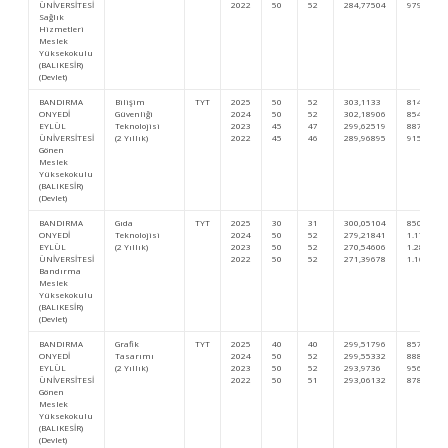
ÜNİVERSİTESİ
2022
50
52
284,77504
979.563
Sağlık
Hizmetleri
Meslek
Yüksekokulu
(BALIKESİR)
(Devlet)
BANDIRMA
Bilişim
TYT
2025
50
52
303,1133
814.633
ONYEDİ
Güvenliği
2024
50
52
302,18906
854.841
EYLÜL
Teknolojisi
2023
45
47
299,62519
887.152
ÜNİVERSİTESİ
(2 Yıllık)
2022
45
46
289,96895
915.251
Gönen
Meslek
Yüksekokulu
(BALIKESİR)
(Devlet)
BANDIRMA
Gıda
TYT
2025
30
31
300,05104
850.796
ONYEDİ
Teknolojisi
2024
50
52
279,21841
1.174.617
EYLÜL
(2 Yıllık)
2023
50
52
270,54606
1.282.494
ÜNİVERSİTESİ
2022
50
52
271,39678
1.162.642
Bandırma
Meslek
Yüksekokulu
(BALIKESİR)
(Devlet)
BANDIRMA
Grafik
TYT
2025
40
40
299,51796
857.104
ONYEDİ
Tasarımı
2024
50
52
299,55332
888.313
EYLÜL
(2 Yıllık)
2023
50
52
293,9736
956.704
ÜNİVERSİTESİ
2022
50
51
293,06132
878.460
Gönen
Meslek
Yüksekokulu
(BALIKESİR)
(Devlet)