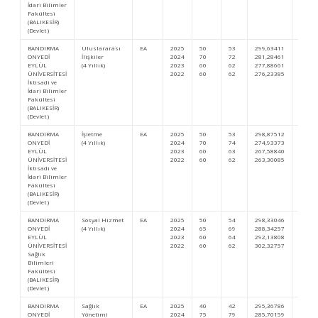
İdari Bilimler
Fakültesi
(BALIKESİR)
(Devlet )
BANDIRMA
Uluslararası
EA
2025
50
53
299,63411
350.7
ONYEDİ
İlişkiler
2024
70
72
281,28461
494.4
EYLÜL
(4 Yıllık)
2023
60
62
277,88661
591.2
ÜNİVERSİTESİ
2022
60
62
276,23385
595.8
İktisadi ve
İdari Bilimler
Fakültesi
(BALIKESİR)
(Devlet )
BANDIRMA
İşletme
EA
2025
50
53
298,87512
355.8
ONYEDİ
(4 Yıllık)
2024
70
74
274,93373
553.0
EYLÜL
2023
60
63
267,58840
690.6
ÜNİVERSİTESİ
2022
60
62
263,30085
724.3
İktisadi ve
İdari Bilimler
Fakültesi
(BALIKESİR)
(Devlet )
BANDIRMA
Sosyal Hizmet
EA
2025
50
54
298,33046
359.4
ONYEDİ
(4 Yıllık)
2024
65
69
288,34257
435.4
EYLÜL
2023
60
64
292,13808
470.5
ÜNİVERSİTESİ
2022
60
62
302,32757
394.7
Sağlık
Bilimleri
Fakültesi
(BALIKESİR)
(Devlet )
BANDIRMA
Sağlık
EA
2025
40
42
295,36786
379.7
ONYEDİ
Yönetimi
2024
75
79
285,70159
456.7