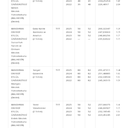
EYLÜL
(2 Yıllık)
2023
40
41
234,29294
1.896.810
ÜNİVERSİTESİ
2022
39
40
226,4097
2.004.626
Gönen
Meslek
Yüksekokulu
(BALIKESİR)
(Devlet)
BANDIRMA
Gıda Kalite
TYT
2025
50
52
260,32347
1.391.502
ONYEDİ
Kontrolü ve
2024
50
52
247,03663
1.704.418
EYLÜL
Analizi
2023
50
52
240,80256
1.776.543
ÜNİVERSİTESİ
(2 Yıllık)
2022
—
—
239,02022
1.725.667
Susurluk
Tarım ve
Orman
Meslek
Yüksekokulu
(BALIKESİR)
(Devlet)
BANDIRMA
Sosyal
TYT
2025
80
82
259,47311
1.404.045
ONYEDİ
Güvenlik
2024
80
82
251,48885
1.626.826
EYLÜL
(2 Yıllık)
2023
80
82
232,34534
1.933.653
ÜNİVERSİTESİ
2022
80
82
245,36515
1.599.693
Manyas
Meslek
Yüksekokulu
(BALIKESİR)
(Devlet)
BANDIRMA
Yerel
TYT
2025
50
52
257,68375
1.430.122
ONYEDİ
Yönetimler
2024
50
52
246,06507
1.721.587
EYLÜL
(2 Yıllık)
2023
50
52
232,18545
1.936.708
ÜNİVERSİTESİ
2022
50
52
223,49245
2.074.096
Erdek Meslek
Yüksekokulu
(BALIKESİR)