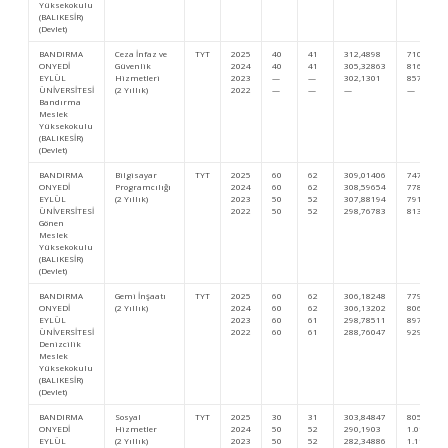
Yüksekokulu
(BALIKESİR)
(Devlet)
BANDIRMA
Ceza İnfaz ve
TYT
2025
40
41
312,4898
710.689
ONYEDİ
Güvenlik
2024
40
41
305,32863
816.459
EYLÜL
Hizmetleri
2023
—
—
302,1301
857.243
ÜNİVERSİTESİ
(2 Yıllık)
2022
—
—
—
—
Bandırma
Meslek
Yüksekokulu
(BALIKESİR)
(Devlet)
BANDIRMA
Bilgisayar
TYT
2025
60
62
309,01406
747.927
ONYEDİ
Programcılığı
2024
60
62
308,59654
778.013
EYLÜL
(2 Yıllık)
2023
50
52
307,88194
791.846
ÜNİVERSİTESİ
2022
50
52
298,76783
813.991
Gönen
Meslek
Yüksekokulu
(BALIKESİR)
(Devlet)
BANDIRMA
Gemi İnşaatı
TYT
2025
60
62
306,18248
779.341
ONYEDİ
(2 Yıllık)
2024
60
62
306,13202
806.931
EYLÜL
2023
60
61
298,78511
897.127
ÜNİVERSİTESİ
2022
60
61
288,76047
929.890
Denizcilik
Meslek
Yüksekokulu
(BALIKESİR)
(Devlet)
BANDIRMA
Sosyal
TYT
2025
30
31
303,84847
805.964
ONYEDİ
Hizmetler
2024
50
52
290,1903
1.014.534
EYLÜL
(2 Yıllık)
2023
50
52
282,34886
1.111.401