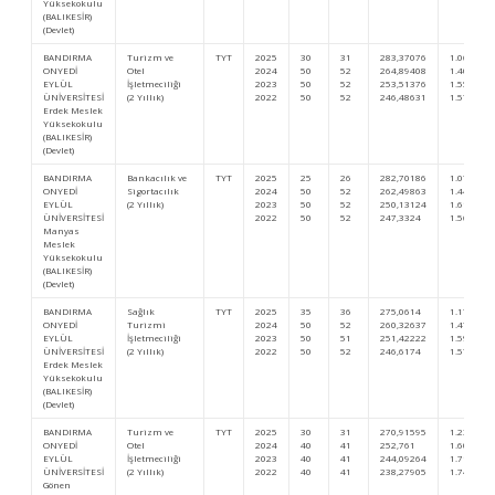
Yüksekokulu
(BALIKESİR)
(Devlet)
BANDIRMA
Turizm ve
TYT
2025
30
31
283,37076
1.064.013
ONYEDİ
Otel
2024
50
52
264,89408
1.401.134
EYLÜL
İşletmeciliği
2023
50
52
253,51376
1.554.754
ÜNİVERSİTESİ
(2 Yıllık)
2022
50
52
246,48631
1.578.422
Erdek Meslek
Yüksekokulu
(BALIKESİR)
(Devlet)
BANDIRMA
Bankacılık ve
TYT
2025
25
26
282,70186
1.072.977
ONYEDİ
Sigortacılık
2024
50
52
262,49863
1.440.310
EYLÜL
(2 Yıllık)
2023
50
52
250,13124
1.612.293
ÜNİVERSİTESİ
2022
50
52
247,3324
1.562.083
Manyas
Meslek
Yüksekokulu
(BALIKESİR)
(Devlet)
BANDIRMA
Sağlık
TYT
2025
35
36
275,0614
1.178.970
ONYEDİ
Turizmi
2024
50
52
260,32637
1.476.304
EYLÜL
İşletmeciliği
2023
50
51
251,42222
1.590.209
ÜNİVERSİTESİ
(2 Yıllık)
2022
50
52
246,6174
1.575.845
Erdek Meslek
Yüksekokulu
(BALIKESİR)
(Devlet)
BANDIRMA
Turizm ve
TYT
2025
30
31
270,91595
1.238.066
ONYEDİ
Otel
2024
40
41
252,761
1.605.054
EYLÜL
İşletmeciliği
2023
40
41
244,09264
1.717.607
ÜNİVERSİTESİ
(2 Yıllık)
2022
40
41
238,27905
1.741.113
Gönen