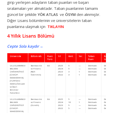
girip yerleşen adayların taban puanları ve başarı
sıralamaları yer almaktadır. Taban puanlarının tamamı
güncel bir şekilde
YÖK ATLAS
ve
ÖSYM
den alınmıştır.
Diğer Lisans bölümlerinin ve üniversitelerin taban
puanlarına ulaşmak için
TIKLAYIN
4 Yıllık Lisans Bölümü
Cepte Sola kaydır ←
Üniversite
Bölüm Adı
Puan
Yıl
Kont.
Yer.
Taban
Başarı
Türü
Puan
Sıra
ULUSLARARASI
Bankacılık
EA
2025
5
—
Dolmadı
Dolmadı
BALKAN
ve Finans
2024
5
—
Dolmadı
Dolmadı
ÜNİVERSİTESİ
(%25
2023
3
1
Dolmadı
Dolmadı
(ÜSKÜP-
İndirimli)
2022
3
1
Dolmadı
Dolmadı
MAKEDONYA)
(YURTDISI
KAMU) İktisadi
ve İdari
Bilimler
Fakültesi
ULUSLARARASI
Bankacılık
EA
2025
5
—
Dolmadı
Dolmadı
BALKAN
ve Finans
2024
10
1
Dolmadı
Dolmadı
ÜNİVERSİTESİ
(Ücretli)
2023
5
—
Dolmadı
Dolmadı
(ÜSKÜP-
2022
5
—
Dolmadı
Dolmadı
MAKEDONYA)