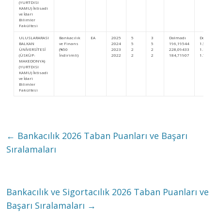
(YURTDISI
KAMU) İktisadi
ve İdari
Bilimler
Fakültesi
ULUSLARARASI
Bankacılık
EA
2025
5
3
Dolmadı
Dolmadı
BALKAN
ve Finans
2024
5
5
196,19544
1.552.41
ÜNİVERSİTESİ
(%50
2023
2
2
228,09433
1.171.68
(ÜSKÜP-
İndirimli)
2022
2
2
184,71907
1.702.80
MAKEDONYA)
(YURTDISI
KAMU) İktisadi
ve İdari
Bilimler
Fakültesi
←
Bankacılık 2026 Taban Puanları ve Başarı
Sıralamaları
Bankacılık ve Sigortacılık 2026 Taban Puanları ve
Başarı Sıralamaları
→