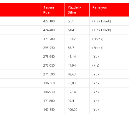
Taban
Yüzdelik
Pansiyon
Puan
Dilim
428,100
5,51
(Kız / Erkek)
424,400
6,04
(Kız / Erkek)
370,700
15,62
(Erkek)
293,750
38,71
(Erkek)
278,940
45,14
Yok
273,050
47,94
(Kız)
271,590
48,63
Yok
196,660
93,83
Yok
186,910
97,14
Yok
171,800
99,41
Yok
140,550
100,00
Yok