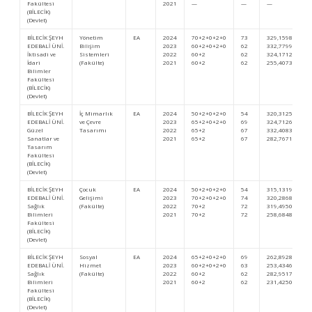
Fakültesi
2021
—
—
—
(BİLECİK)
(Devlet)
BİLECİK ŞEYH
Yönetim
EA
2024
70+2+0+2+0
73
329,15982
EDEBALİ ÜNİ.
Bilişim
2023
60+2+0+2+0
62
332,77996
İktisadi ve
Sistemleri
2022
60+2
62
324,17128
İdari
(Fakülte)
2021
60+2
62
255,40736
Bilimler
Fakültesi
(BİLECİK)
(Devlet)
BİLECİK ŞEYH
İç Mimarlık
EA
2024
50+2+0+2+0
54
320,31256
EDEBALİ ÜNİ.
ve Çevre
2023
65+2+0+2+0
69
324,71264
Güzel
Tasarımı
2022
65+2
67
332,40839
Sanatlar ve
2021
65+2
67
282,76718
Tasarım
Fakültesi
(BİLECİK)
(Devlet)
BİLECİK ŞEYH
Çocuk
EA
2024
50+2+0+2+0
54
315,13197
EDEBALİ ÜNİ.
Gelişimi
2023
70+2+0+2+0
74
320,28685
Sağlık
(Fakülte)
2022
70+2
72
319,49501
Bilimleri
2021
70+2
72
258,68487
Fakültesi
(BİLECİK)
(Devlet)
BİLECİK ŞEYH
Sosyal
EA
2024
65+2+0+2+0
69
262,89288
EDEBALİ ÜNİ.
Hizmet
2023
60+2+0+2+0
63
253,43466
Sağlık
(Fakülte)
2022
60+2
62
282,95177
Bilimleri
2021
60+2
62
231,42505
Fakültesi
(BİLECİK)
(Devlet)