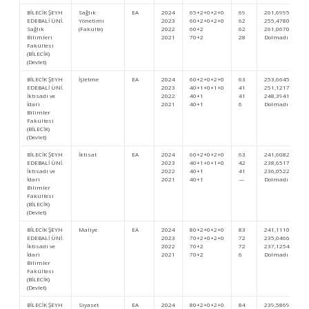
BİLECİK ŞEYH
Sağlık
EA
2024
65+2+0+2+0
69
261,69954
EDEBALİ ÜNİ.
Yönetimi
2023
60+2+0+2+0
62
255,47800
Sağlık
(Fakülte)
2022
60+2
62
261,06708
Bilimleri
2021
70+2
28
Dolmadı
Fakültesi
(BİLECİK)
(Devlet)
BİLECİK ŞEYH
İşletme
EA
2024
60+2+0+2+0
63
253,66459
EDEBALİ ÜNİ.
2023
40+1+0+1+0
41
251,12179
İktisadi ve
2022
40+1
41
248,39414
İdari
2021
40+1
6
Dolmadı
Bilimler
Fakültesi
(BİLECİK)
(Devlet)
BİLECİK ŞEYH
İktisat
EA
2024
60+2+0+2+0
63
241,60825
EDEBALİ ÜNİ.
2023
40+1+0+1+0
42
238,65172
İktisadi ve
2022
40+1
41
236,05225
İdari
2021
40+1
—
Dolmadı
Bilimler
Fakültesi
(BİLECİK)
(Devlet)
BİLECİK ŞEYH
Maliye
EA
2024
80+2+0+2+0
83
241,11101
EDEBALİ ÜNİ.
2023
70+2+0+2+0
72
235,04669
İktisadi ve
2022
70+2
72
237,12541
İdari
2021
70+2
6
Dolmadı
Bilimler
Fakültesi
(BİLECİK)
(Devlet)
BİLECİK ŞEYH
Siyaset
EA
2024
80+2+0+2+0
84
239,58692