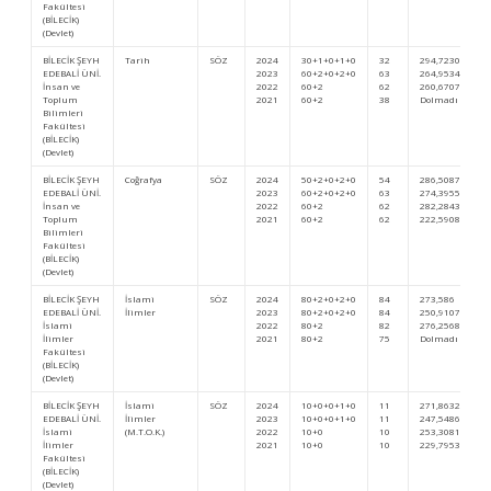
Fakültesi
(BİLECİK)
(Devlet)
BİLECİK ŞEYH
Tarih
SÖZ
2024
30+1+0+1+0
32
294,72306
EDEBALİ ÜNİ.
2023
60+2+0+2+0
63
264,95340
İnsan ve
2022
60+2
62
260,67078
Toplum
2021
60+2
38
Dolmadı
Bilimleri
Fakültesi
(BİLECİK)
(Devlet)
BİLECİK ŞEYH
Coğrafya
SÖZ
2024
50+2+0+2+0
54
286,50872
EDEBALİ ÜNİ.
2023
60+2+0+2+0
63
274,39551
İnsan ve
2022
60+2
62
282,28436
Toplum
2021
60+2
62
222,59081
Bilimleri
Fakültesi
(BİLECİK)
(Devlet)
BİLECİK ŞEYH
İslami
SÖZ
2024
80+2+0+2+0
84
273,586
EDEBALİ ÜNİ.
İlimler
2023
80+2+0+2+0
84
250,91077
İslami
2022
80+2
82
276,25687
İlimler
2021
80+2
75
Dolmadı
Fakültesi
(BİLECİK)
(Devlet)
BİLECİK ŞEYH
İslami
SÖZ
2024
10+0+0+1+0
11
271,86327
EDEBALİ ÜNİ.
İlimler
2023
10+0+0+1+0
11
247,54867
İslami
(M.T.O.K.)
2022
10+0
10
253,30811
İlimler
2021
10+0
10
229,79530
Fakültesi
(BİLECİK)
(Devlet)