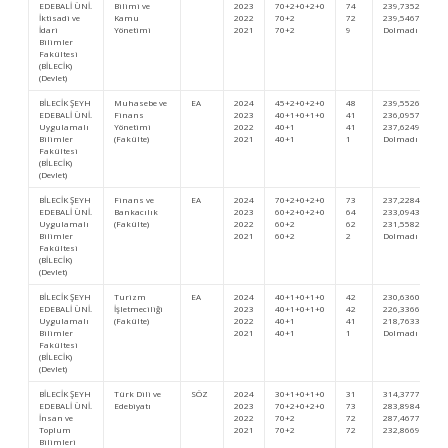
EDEBALİ ÜNİ.
Bilimi ve
2023
70+2+0+2+0
74
239,73524
İktisadi ve
Kamu
2022
70+2
72
239,54679
İdari
Yönetimi
2021
70+2
9
Dolmadı
Bilimler
Fakültesi
(BİLECİK)
(Devlet)
BİLECİK ŞEYH
Muhasebe ve
EA
2024
45+2+0+2+0
48
239,55264
EDEBALİ ÜNİ.
Finans
2023
40+1+0+1+0
41
236,09574
Uygulamalı
Yönetimi
2022
40+1
41
237,62499
Bilimler
(Fakülte)
2021
40+1
1
Dolmadı
Fakültesi
(BİLECİK)
(Devlet)
BİLECİK ŞEYH
Finans ve
EA
2024
70+2+0+2+0
73
237,22848
EDEBALİ ÜNİ.
Bankacılık
2023
60+2+0+2+0
64
233,09439
Uygulamalı
(Fakülte)
2022
60+2
62
231,55821
Bilimler
2021
60+2
2
Dolmadı
Fakültesi
(BİLECİK)
(Devlet)
BİLECİK ŞEYH
Turizm
EA
2024
40+1+0+1+0
42
230,63601
EDEBALİ ÜNİ.
İşletmeciliği
2023
40+1+0+1+0
42
226,33663
Uygulamalı
(Fakülte)
2022
40+1
41
218,76331
Bilimler
2021
40+1
1
Dolmadı
Fakültesi
(BİLECİK)
(Devlet)
BİLECİK ŞEYH
Türk Dili ve
SÖZ
2024
30+1+0+1+0
31
314,37778
EDEBALİ ÜNİ.
Edebiyatı
2023
70+2+0+2+0
73
283,89848
İnsan ve
2022
70+2
72
287,46778
Toplum
2021
70+2
72
232,86692
Bilimleri