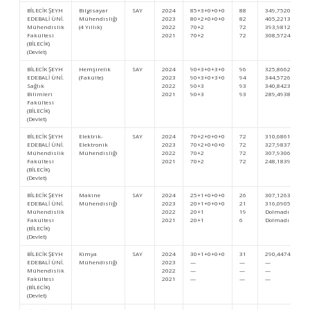
BİLECİK ŞEYH
Bilgisayar
SAY
2024
85+3+0+0+0
88
349,75208
EDEBALİ ÜNİ.
Mühendisliği
2023
80+2+0+0+0
82
405,22134
Mühendislik
(4 Yıllık)
2022
70+2
72
393,98126
Fakültesi
2021
70+2
72
308,57249
(BİLECİK)
(Devlet)
BİLECİK ŞEYH
Hemşirelik
SAY
2024
90+3+0+3+0
96
325,86624
EDEBALİ ÜNİ.
(Fakülte)
2023
90+3+0+3+0
94
344,57262
Sağlık
2022
90+3
93
340,84238
Bilimleri
2021
90+3
93
289,49384
Fakültesi
(BİLECİK)
(Devlet)
BİLECİK ŞEYH
Elektrik-
SAY
2024
70+2+0+0+0
72
310,68612
EDEBALİ ÜNİ.
Elektronik
2023
70+2+0+0+0
72
327,98373
Mühendislik
Mühendisliği
2022
70+2
72
307,93065
Fakültesi
2021
70+2
72
248,18394
(BİLECİK)
(Devlet)
BİLECİK ŞEYH
Makine
SAY
2024
25+1+0+0+0
26
307,12636
EDEBALİ ÜNİ.
Mühendisliği
2023
20+1+0+0+0
21
316,09052
Mühendislik
2022
20+1
19
Dolmadı
Fakültesi
2021
20+1
6
Dolmadı
(BİLECİK)
(Devlet)
BİLECİK ŞEYH
Kimya
SAY
2024
30+1+0+0+0
31
290,44749
EDEBALİ ÜNİ.
Mühendisliği
2023
—
—
—
Mühendislik
2022
—
—
—
Fakültesi
2021
—
—
—
(BİLECİK)
(Devlet)