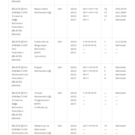
(Devlet)
BİLECİK ŞEYH
Biyosistem
SAY
2024
30+1+0+1+0
32
250,39353
EDEBALİ ÜNİ.
Mühendisliği
2023
30+1+0+1+0
31
262,30899
Ziraat ve
2022
30+1
31
249,23666
Doğa
2021
30+1
2
Dolmadı
Bilimleri
Fakültesi
(BİLECİK)
(Devlet)
BİLECİK ŞEYH
İstatistik ve
SAY
2024
1+0+0+0+0
1
212,52987
EDEBALİ ÜNİ.
Bilgisayar
2023
2+0+0+0+0
—
Dolmadı
Fen
Bilimleri
2022
—
—
—
Fakültesi
(KKTC
2021
—
—
—
(BİLECİK)
Uyruklu)
(Devlet)
BİLECİK ŞEYH
İnşaat
SAY
2024
20+1+0+0+0
9
Dolmadı
EDEBALİ ÜNİ.
Mühendisliği
2023
20+1+0+0+0
5
Dolmadı
Mühendislik
2022
30+1
3
Dolmadı
Fakültesi
2021
30+1
4
Dolmadı
(BİLECİK)
(Devlet)
BİLECİK ŞEYH
Ziraat
SAY
2024
1+0+0+0+0
—
Dolmadı
EDEBALİ ÜNİ.
Mühendisliği
2023
—
—
—
Ziraat ve
Programları
2022
—
—
—
Doğa
(KKTC
2021
—
—
—
Bilimleri
UYRUKLU)
Fakültesi
(BİLECİK)
(Devlet)
BİLECİK ŞEYH
Metalurji ve
SAY
2024
20+1+0+0+0
19
Dolmadı
EDEBALİ ÜNİ.
Malzeme
2023
—
—
—
Mühendislik
Mühendisliği
2022
—
—
—