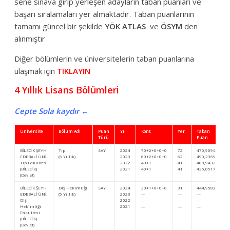
sene sınava girip yerleşen adayların taban puanları ve
başarı sıralamaları yer almaktadır. Taban puanlarının
tamamı güncel bir şekilde
YÖK ATLAS
ve
ÖSYM
den
alınmıştır
Diğer bölümlerin ve üniversitelerin taban puanlarına
ulaşmak için
TIKLAYIN
4 Yıllık Lisans Bölümleri
Cepte Sola kaydır ←
Üniversite
Bölüm Adı
Puan
Yıl
Kont.
Yer.
Taban
Türü
Puan
BİLECİK ŞEYH
Tıp
SAY
2024
70+2+0+0+0
72
470,90948
EDEBALİ ÜNİ.
(6 Yıllık)
2023
60+2+0+0+0
62
490,23696
Tıp Fakültesi
2022
40+1
41
488,94324
(BİLECİK)
2021
40+1
41
435,05170
(Devlet)
BİLECİK ŞEYH
Diş Hekimliği
SAY
2024
30+1+0+0+0
31
444,95837
EDEBALİ ÜNİ.
(5 Yıllık)
2023
—
—
—
Diş
2022
—
—
—
Hekimliği
2021
—
—
—
Fakültesi
(BİLECİK)
(Devlet)