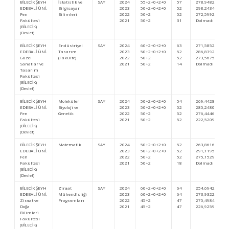
BİLECİK ŞEYH
İstatistik ve
SAY
2024
55+2+0+2+0
57
278,94825
EDEBALİ ÜNİ.
Bilgisayar
2023
50+2+0+2+0
52
298,24343
Fen
Bilimleri
2022
50+2
52
272,59922
Fakültesi
2021
50+2
31
Dolmadı
(BİLECİK)
(Devlet)
BİLECİK ŞEYH
Endüstriyel
SAY
2024
60+2+0+2+0
63
271,58521
EDEBALİ ÜNİ.
Tasarım
2023
50+2+0+2+0
52
286,83928
Güzel
(Fakülte)
2022
50+2
52
273,56751
Sanatlar ve
2021
50+2
14
Dolmadı
Tasarım
Fakültesi
(BİLECİK)
(Devlet)
BİLECİK ŞEYH
Moleküler
SAY
2024
50+2+0+2+0
54
269,44282
EDEBALİ ÜNİ.
Biyoloji ve
2023
50+2+0+2+0
52
285,24805
Fen
Genetik
2022
50+2
52
276,44465
Fakültesi
2021
50+2
52
222,52094
(BİLECİK)
(Devlet)
BİLECİK ŞEYH
Matematik
SAY
2024
50+2+0+2+0
52
263,86168
EDEBALİ ÜNİ.
2023
50+2+0+2+0
52
291,11956
Fen
2022
50+2
52
275,15295
Fakültesi
2021
50+2
18
Dolmadı
(BİLECİK)
(Devlet)
BİLECİK ŞEYH
Ziraat
SAY
2024
60+2+0+2+0
64
254,69429
EDEBALİ ÜNİ.
Mühendisliği
2023
60+2+0+2+0
64
273,93228
Ziraat ve
Programları
2022
45+2
47
275,49843
Doğa
2021
45+2
47
226,92597
Bilimleri
Fakültesi
(BİLECİK)