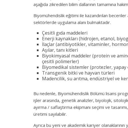
aşağıda zikredilen bilim dallarının tamamına hakim 
Biyomühendislik eğitimi ile kazandırılan beceriler a
sektörlerde uygulama alanı bulmaktadır.
Çesitli gıda maddeleri
Enerji kaynakları (hidrojen, etanol, biyo
İlaçlar (antibiyotikler, vitaminler, hormo
Aşılar, tanı kitleri
Biyokimyasal maddeler (protein ve amino a
çesitli polimerler)
Biyomedikal sistemler (protezler, yapay 
Transgenik bitki ve hayvan türleri
Madencilik, su arıtma, endüstriyel ve ken
Bu nedenle, Biyomühendislik Bölümü lisans progra
işler arasında, genetik analizler, biyolojik, sitoloj
ayırma / saflaştırma ekipmanı seçimi ve tasarımı, b
üretimi sayılabilir.
Ayrıca bu yeni ve akademik kariyer olanaklarının 