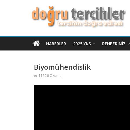
HABERLER
2025 YKS
REHBERINIZ
Biyomühendislik
11526 Okuma