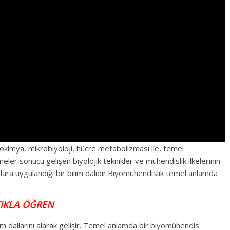
biyokimya, mikrobiyoloji, hücre metabolizması ile, temel
meler sonucu gelişen biyolojik teknikler ve mühendislik ilkelerinin
nlara uygulandığı bir bilim dalıdır.Biyomühendislik temel anlamda
 TIKLA ÖĞREN
im dallarını alarak gelişir. Temel anlamda bir biyomühendis