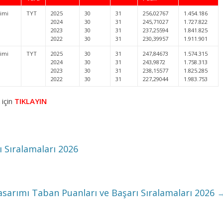
timi
TYT
2025
30
31
256,02767
1.454.186
2024
30
31
245,71027
1.727.822
2023
30
31
237,25594
1.841.825
2022
30
31
230,39957
1.911.901
timi
TYT
2025
30
31
247,84673
1.574.315
2024
30
31
243,9872
1.758.313
2023
30
31
238,15577
1.825.285
2022
30
31
227,29044
1.983.753
 için
TIKLAYIN
ı Sıralamaları 2026
Tasarımı Taban Puanları ve Başarı Sıralamaları 2026