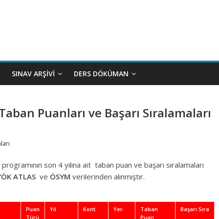
SINAV ARŞIVI
DERS DÖKÜMAN
Taban Puanları ve Başarı Sıralamaları
ları
programının son 4 yılına ait taban puan ve başarı sıralamaları
YÖK
ATLAS
ve
ÖSYM
verilerinden alınmıştır.
Puan
Yıl
Kont.
Yer.
Taban
Başarı Sıra
Türü
Puan