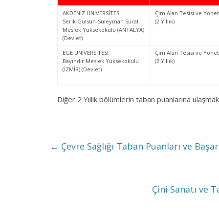
AKDENİZ ÜNİVERSİTESİ
Çim Alan Tesisi ve Yöne
Serik Gülsün-Süleyman Süral
(2 Yıllık)
Meslek Yüksekokulu (ANTALYA)
(Devlet)
EGE ÜNİVERSİTESİ
Çim Alan Tesisi ve Yöne
Bayındır Meslek Yüksekokulu
(2 Yıllık)
(İZMİR) (Devlet)
Diğer 2 Yıllık bölümlerin taban puanlarına ulaşmak
←
Çevre Sağlığı Taban Puanları ve Başar
Çini Sanatı ve 