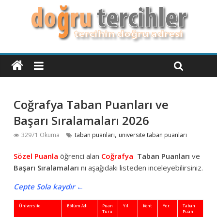
Coğrafya Taban Puanları ve
Başarı Sıralamaları 2026
,
32971 Okuma
taban puanları
üniversite taban puanları
Sözel Puanla
öğrenci alan
Coğrafya
Taban Puanları
ve
Başarı Sıralamaları
nı aşağıdaki listeden inceleyebilirsiniz.
Cepte Sola kaydır ←
Üniversite
Bölüm Adı
Puan
Yıl
Kont.
Yer.
Taban
Baş
Türü
Puan
Sıra