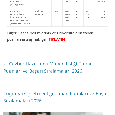
Fakültesi
2022
40
41
865.368
245
(IĞDIR) (Devlet )
ARDAHAN
Coğrafya
SÖZ
2025
40
41
853.815
229
ÜNİVERSİTESİ
(4 Yıllık)
2024
55
59
839.118
251
İnsani Bilimler ve
2023
50
54
833.283
248
Edebiyat Fakültesi
2022
—
—
—
—
(ARDAHAN) (Devlet )
Diğer Lisans bölümlerinin ve üniversitelerin taban
puanlarına ulaşmak için
TIKLAYIN
←
Cevher Hazırlama Mühendisliği Taban
Puanları ve Başarı Sıralamaları 2026
Coğrafya Öğretmenliği Taban Puanları ve Başarı
Sıralamaları 2026
→