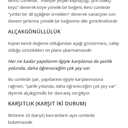
Birinci cümlede, “maviyle yeşilin kaynaştığı, şirin balıkçı
köyü” denerek köye yönelik bir beğeni; ikinci cümlede
“yetkin bir dil işçiliğinin örnekleri” denerek sanatçının son
dönem şiirlerine yönelik bir beğenme dile getirilmektedir.
ALÇAKGÖNÜLLÜLÜK
Kişinin kendi değerini olduğundan aşağı göstermesi, sahip
olduğu üstünlükleri ön plana çıkarmamasıdır.
Her ne kadar yapıtlarım ilgiyle karşılansa da şairlik
yolunda, daha öğreneceğim çok şey var.
Bu cümlede şair, yapıtlarının ilgiyle karşılanmasına
rağmen, “şairlik yolunda, daha öğreneceğim çok şey var”
diyerek alçakgönüllü bir davranış sergiliyor.
KARŞITLIK (KARŞIT İKİ DURUM)
Birbirine zıt (karşıt) kavramların aynı cümlede
bulunmasıdır.