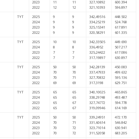
2023
11
11
327,10892
600.394
2022
12
12
321,10393
596.897
TYT
2025
9
9
342,49516
448.502
2024
9
9
334,25219
524.768
2023
9
9
325,15341
617.891
2022
9
9
320,58291
601.335
TYT
2025
10
10
342,33505
449.690
2024
8
8
336,4952
507.217
2023
7
7
325,24422
617.086
2022
7
7
317,19897
630.897
TYT
2025
50
50
342,28139
450.083
2024
70
70
337,47933
499.632
2023
70
71
327,70832
595.136
2022
69
69
317,3198
629.751
TYT
2025
65
65
340,10025
465.865
2024
65
65
338,29748
493.487
2023
65
67
327,74772
594.778
2022
65
67
319,09946
614.169
TYT
2025
50
50
339,24951
472.170
2024
70
71
331,60614
546.842
2023
70
72
323,71014
630.941
2022
70
72
311,52058
683.205