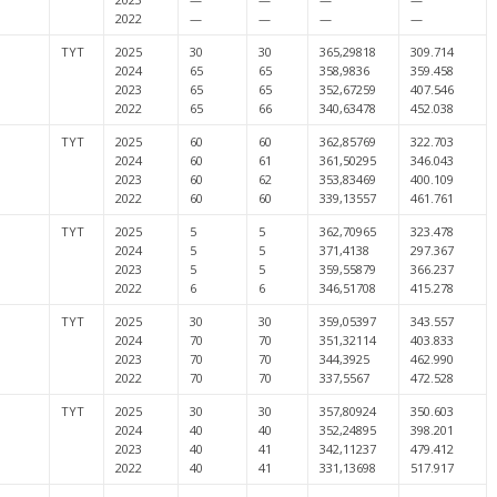
2022
—
—
—
—
TYT
2025
30
30
365,29818
309.714
2024
65
65
358,9836
359.458
2023
65
65
352,67259
407.546
2022
65
66
340,63478
452.038
TYT
2025
60
60
362,85769
322.703
2024
60
61
361,50295
346.043
2023
60
62
353,83469
400.109
2022
60
60
339,13557
461.761
TYT
2025
5
5
362,70965
323.478
2024
5
5
371,4138
297.367
2023
5
5
359,55879
366.237
2022
6
6
346,51708
415.278
TYT
2025
30
30
359,05397
343.557
2024
70
70
351,32114
403.833
2023
70
70
344,3925
462.990
2022
70
70
337,5567
472.528
TYT
2025
30
30
357,80924
350.603
2024
40
40
352,24895
398.201
2023
40
41
342,11237
479.412
2022
40
41
331,13698
517.917