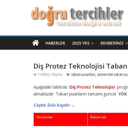
HABERLER
2025 YKS
REHBERINIZ
Diş Protez Teknolojisi Taban
,
134952 Okuma
taban puanları
üniversite taban p
Aşağıdaki tabloda
Diş Protez Teknolojisi
progra
almaktadır. Taban puanların tamamı güncel
YÖK
Cepte Sola kaydır ←
Üniversite
Bölüm Adı