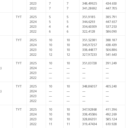
2023
7
7
348,49925
434.650
2022
7
7
341,28692
447.705
TYT
2025
5
5
351,9185
385.791
2024
5
5
344,6293
447.657
2023
4
4
334,60309
537.253
2022
6
6
322,4128
586.090
TYT
2025
10
10
351,52381
388.187
2024
10
10
345,97257
438.439
2023
10
10
338,44877
506.886
2022
12
12
327,97233
541.643
TYT
2025
10
10
351,03728
391.249
k)
2024
—
—
—
—
2023
—
—
—
—
2022
—
—
—
—
TYT
2025
10
10
348,86057
405.240
k)
2024
—
—
—
—
2023
—
—
—
—
2022
—
—
—
—
TYT
2025
10
10
347,92868
411.396
2024
10
10
338,45586
492.269
2023
10
10
328,86351
585.124
2022
11
11
319,47434
610.928