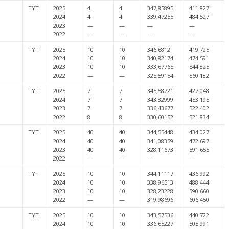
TYT
2025
4
4
347,85895
411.827
2024
4
4
339,47255
484.527
2023
—
—
—
—
2022
—
—
—
—
TYT
2025
10
10
346,6812
419.725
2024
10
10
340,82174
474.591
2023
10
10
333,67765
544.825
2022
—
—
325,59154
560.182
TYT
2025
7
7
345,58721
427.048
2024
7
7
343,82999
453.195
2023
7
7
336,43677
522.402
2022
8
8
330,60152
521.834
TYT
2025
40
40
344,55448
434.027
2024
40
40
341,08359
472.697
2023
40
40
328,11673
591.655
2022
—
—
—
—
TYT
2025
10
10
344,11117
436.992
2024
10
10
338,96513
488.444
2023
10
10
328,23228
590.660
2022
—
—
319,98696
606.450
TYT
2025
10
10
343,57536
440.722
2024
10
10
336,65227
505.991