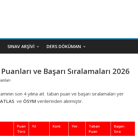
SINAV ARŞIVI
DERS DÖKÜMAN
 Puanları ve Başarı Sıralamaları 2026
uanları
mının son 4 yılına ait taban puan ve başarı sıralamaları yer
ATLAS
ve
ÖSYM
verilerinden alınmıştır.
Puan
Yıl
Kont.
Yer.
Taban
Başarı
Türü
Puan
Sıra