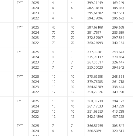
TYT
2025
4
4
399,01449
169.949
2024
4
4
402,14878
185.183
2023
3
3
395,61302
207.561
2022
4
4
394,07096
205.672
TYT
2025
40
40
387,69108
209.668
2024
70
70
381,7997
253.689
2023
70
70
372,87907
297.564
2022
70
70
360,26993
340.064
TYT
2025
8
8
377,00281
253.643
2024
8
8
375,78137
278.104
2023
7
7
367,00517
326.147
2022
7
7
350,00023
394.842
TYT
2025
10
10
373,62588
268.861
2024
10
10
379,76783
261.718
2023
10
10
364,62689
338.444
2022
12
12
358,29526
349.890
TYT
2025
10
10
368,38739
294.072
2024
10
10
361,17533
347.739
2023
10
10
351,68553
413.728
2022
12
12
342,94896
437.228
TYT
2025
7
7
366,51755
303.547
2024
4
4
366,52891
320.517
2023
—
—
—
—