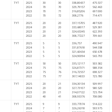
TYT
2025
30
30
338,80437
475.537
2024
70
70
329,79157
562.463
2023
70
71
316,85206
697.000
2022
70
72
308,2776
714.471
TYT
2025
20
20
337,15705
487.920
2024
20
20
333,68017
529.381
2023
20
21
324,65345
622.393
2022
20
20
308,77227
709.661
TYT
2025
5
5
336,757
490.947
2024
5
5
331,87618
544.558
2023
5
5
321,60654
650.678
2022
5
5
324,90094
565.793
TYT
2025
50
50
335,12117
503.582
2024
75
75
326,87371
588.354
2023
75
76
316,72557
698.327
2022
75
77
307,14033
725.780
TYT
2025
20
21
334,30134
509.997
2024
20
20
327,73107
580.520
2023
20
21
314,07122
725.704
2022
40
41
308,93376
708.080
TYT
2025
9
9
333,77074
514.222
2024
7
7
326,26318
593.975