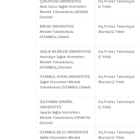
ÇUKUROVA ÜNİVERSİTESİ
Diş Protez Teknolojisi
Abdi Sütcü Sağlık Hizmetleri
(2 Yıllık)
Meslek Yüksekokulu (ADANA)
(Devlet)
BİRUNİ ÜNİVERSİTESİ
Diş Protez Teknolojisi
Meslek Yüksekokulu
(Burslu) (2 Yıllık)
(İSTANBUL) (Vakıf)
SAĞLIK BİLİMLERİ ÜNİVERSİTESİ
Diş Protez Teknolojisi
Hamidiye Sağlık Hizmetleri
(2 Yıllık)
Meslek Yüksekokulu
(İSTANBUL) (Devlet)
İSTANBUL AYDIN ÜNİVERSİTESİ
Diş Protez Teknolojisi
Sağlık Hizmetleri Meslek
(Burslu) (2 Yıllık)
Yüksekokulu (İSTANBUL) (Vakıf)
SÜLEYMAN DEMİREL
Diş Protez Teknolojisi
ÜNİVERSİTESİ
(2 Yıllık)
Isparta Sağlık Hizmetleri
Meslek Yüksekokulu (ISPARTA)
(Devlet)
İSTANBUL BİLGİ ÜNİVERSİTESİ
Diş Protez Teknolojisi
Sağlık Hizmetleri Meslek
(Burslu) (2 Yıllık)