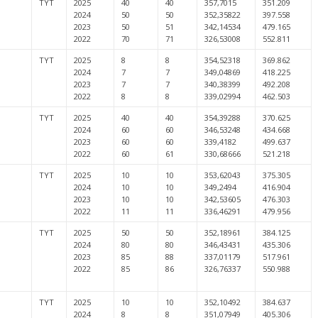
TYT
2025
40
40
357,7015
351.209
2024
50
50
352,35822
397.558
2023
50
51
342,14534
479.165
2022
70
71
326,53008
552.811
TYT
2025
8
8
354,52318
369.862
2024
7
7
349,04869
418.225
2023
7
7
340,38399
492.208
2022
8
8
339,02994
462.503
TYT
2025
40
40
354,39288
370.625
2024
60
60
346,53248
434.668
2023
60
60
339,4182
499.637
2022
60
61
330,68666
521.218
TYT
2025
10
10
353,62043
375.305
2024
10
10
349,2494
416.904
2023
10
10
342,53605
476.303
2022
11
11
336,46291
479.956
TYT
2025
50
50
352,18961
384.125
2024
80
80
346,43431
435.306
2023
85
88
337,01179
517.961
2022
85
86
326,76337
550.988
TYT
2025
10
10
352,10492
384.637
2024
8
8
351,07949
405.306