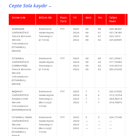
Cepte Sola kaydır ←
Üniversite
Bölüm Adı
Puan
Yıl
Kont.
Yer.
Taban
Başar
Türü
Puan
Sıra
MARMARA
Elektronik
TYT
2025
60
60
345,48447
427.7
ÜNİVERSİTESİ
Haberleşme
2024
60
61
337,78189
497.3
Teknik Bilimler
Teknolojisi
2023
60
61
333,1693
548.9
Meslek
(2 Yıllık)
2022
60
62
329,84509
527.3
Yüksekokulu
(İSTANBUL)
(Devlet)
İSTANBUL
Elektronik
TYT
2025
60
60
331,25061
534.7
ÜNİVERSİTESİ-
Haberleşme
2024
60
62
317,76682
677.2
CERRAHPAŞA
Teknolojisi
2023
60
62
310,50316
763.2
Teknik Bilimler
(2 Yıllık)
2022
60
62
309,63243
701.1
Meslek
Yüksekokulu
(İSTANBUL)
(Devlet)
BAŞKENT
Elektronik
TYT
2025
7
7
329,57056
548.9
ÜNİVERSİTESİ
Haberleşme
2024
6
6
313,72254
720.4
Anadolu OSB
Teknolojisi
2023
7
7
304,38274
831.4
Meslek
(Burslu) (2
2022
7
7
294,70895
859.4
Yüksekokulu
Yıllık)
(ANKARA) (Vakıf)
İSTANBUL OKAN
Elektronik
TYT
2025
5
5
326,77545
572.9
ÜNİVERSİTESİ
Haberleşme
2024
—
—
—
—
Meslek
Teknolojisi
2023
—
—
—
—
Yüksekokulu
(Burslu) (2
2022
—
—
—
—
(İSTANBUL)
Yıllık)
(Vakıf)