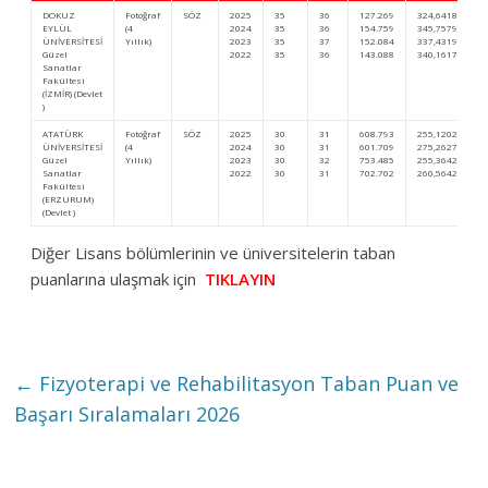
DOKUZ
Fotoğraf
SÖZ
2025
35
36
127.269
324,64181
EYLÜL
(4
2024
35
36
154.759
345,75795
ÜNİVERSİTESİ
Yıllık)
2023
35
37
152.084
337,43196
Güzel
2022
35
36
143.088
340,16174
Sanatlar
Fakültesi
(İZMİR) (Devlet
)
ATATÜRK
Fotoğraf
SÖZ
2025
30
31
608.793
255,12022
ÜNİVERSİTESİ
(4
2024
30
31
601.709
275,26271
Güzel
Yıllık)
2023
30
32
753.485
255,36423
Sanatlar
2022
30
31
702.702
260,56429
Fakültesi
(ERZURUM)
(Devlet )
Diğer Lisans bölümlerinin ve üniversitelerin taban
puanlarına ulaşmak için
TIKLAYIN
←
Fizyoterapi ve Rehabilitasyon Taban Puan ve
Başarı Sıralamaları 2026