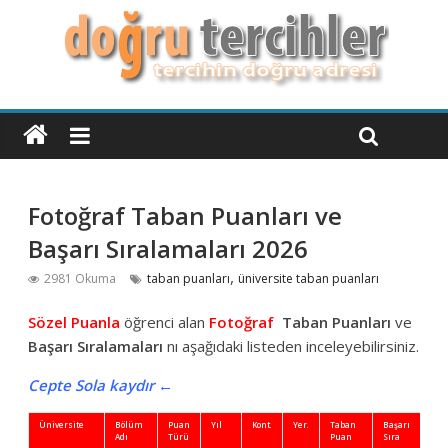
Fotoğraf Taban Puanları ve
Başarı Sıralamaları 2026
,
2981 Okuma
taban puanları
üniversite taban puanları
Sözel Puanla
öğrenci alan
Fotoğraf
Taban Puanları
ve
Başarı Sıralamaları
nı aşağıdaki listeden inceleyebilirsiniz.
Cepte Sola kaydır ←
Üniversite
Bölüm
Puan
Yıl
Kont.
Yer.
Taban
Başarı
Adı
Türü
Puan
Sıra