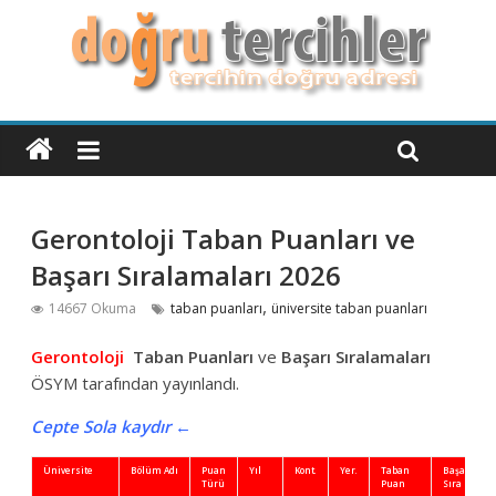
Gerontoloji Taban Puanları ve
Başarı Sıralamaları 2026
,
14667 Okuma
taban puanları
üniversite taban puanları
Gerontoloji
Taban Puanları
ve
Başarı Sıralamaları
ÖSYM tarafından yayınlandı.
Cepte Sola kaydır ←
Üniversite
Bölüm Adı
Puan
Yıl
Kont.
Yer.
Taban
Başarı
Türü
Puan
Sıra