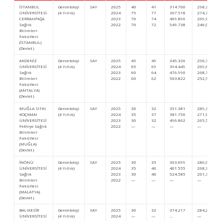
İSTANBUL
Gerontoloji
SAY
2025
40
41
314.700
298,39892
ÜNİVERSİTESİ-
(4 Yıllık)
2024
75
77
367.518
274,72790
CERRAHPAŞA
2023
70
74
469.896
269,96856
Sağlık
2022
70
72
549.738
246,04218
Bilimleri
Fakültesi
(İSTANBUL)
(Devlet )
AKDENİZ
Gerontoloji
SAY
2025
45
49
345.326
290,71422
ÜNİVERSİTESİ
(4 Yıllık)
2024
65
69
394.449
269,63358
Sağlık
2023
60
64
476.990
268,76840
Bilimleri
2022
60
62
503.822
252,58379
Fakültesi
(ANTALYA)
(Devlet )
MUĞLA SITKI
Gerontoloji
SAY
2025
30
32
351.381
289,30879
KOÇMAN
(4 Yıllık)
2024
35
37
381.756
271,93054
ÜNİVERSİTESİ
2023
30
32
496.862
265,56329
Fethiye Sağlık
2022
—
—
—
—
Bilimleri
Fakültesi
(MUĞLA)
(Devlet )
İNÖNÜ
Gerontoloji
SAY
2025
30
35
363.099
286,66644
ÜNİVERSİTESİ
(4 Yıllık)
2024
35
46
401.555
268,38586
Sağlık
2023
30
40
524.585
261,35868
Bilimleri
2022
—
—
—
—
Fakültesi
(MALATYA)
(Devlet )
BALIKESİR
Gerontoloji
SAY
2025
30
32
374.217
284,25747
ÜNİVERSİTESİ
(4 Yıllık)
2024
—
—
…
—