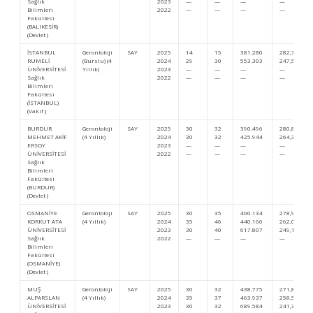
Sağlık
2023
—
—
—
—
Bilimleri
2022
—
—
—
—
Fakültesi
(BALIKESİR)
(Devlet )
İSTANBUL
Gerontoloji
SAY
2025
14
15
381.280
282,76784
RUMELİ
(Burslu) (4
2024
29
30
553.303
247,50607
ÜNİVERSİTESİ
Yıllık)
2023
—
—
—
—
Sağlık
2022
—
—
—
—
Bilimleri
Fakültesi
(İSTANBUL)
(Vakıf )
BURDUR
Gerontoloji
SAY
2025
30
32
390.496
280,82579
MEHMET AKİF
(4 Yıllık)
2024
30
32
425.944
264,31337
ERSOY
2023
—
—
—
—
ÜNİVERSİTESİ
2022
—
—
—
—
Sağlık
Bilimleri
Fakültesi
(BURDUR)
(Devlet )
OSMANİYE
Gerontoloji
SAY
2025
30
35
400.134
278,93742
KORKUT ATA
(4 Yıllık)
2024
35
46
440.166
262,05603
ÜNİVERSİTESİ
2023
30
40
617.807
249,14445
Sağlık
2022
—
—
—
—
Bilimleri
Fakültesi
(OSMANİYE)
(Devlet )
MUŞ
Gerontoloji
SAY
2025
30
32
438.775
271,86535
ALPARSLAN
(4 Yıllık)
2024
35
37
463.937
258,55338
ÜNİVERSİTESİ
2023
30
32
689.584
241,32936