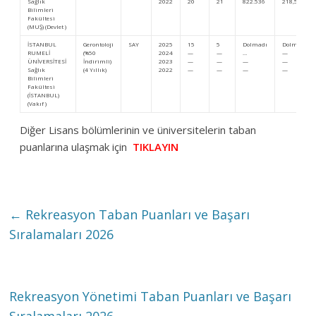
Sağlık
2022
20
21
822.536
218,52444
Bilimleri
Fakültesi
(MUŞ) (Devlet )
İSTANBUL
Gerontoloji
SAY
2025
15
5
Dolmadı
Dolmadı
RUMELİ
(%50
2024
—
—
…
—
ÜNİVERSİTESİ
İndirimli)
2023
—
—
—
—
Sağlık
(4 Yıllık)
2022
—
—
—
—
Bilimleri
Fakültesi
(İSTANBUL)
(Vakıf )
Diğer Lisans bölümlerinin ve üniversitelerin taban
puanlarına ulaşmak için
TIKLAYIN
←
Rekreasyon Taban Puanları ve Başarı
Sıralamaları 2026
Rekreasyon Yönetimi Taban Puanları ve Başarı