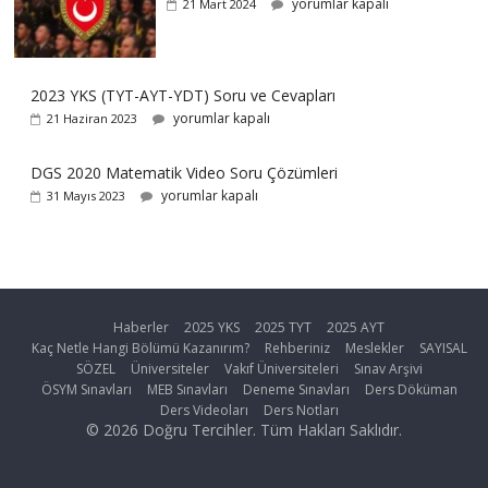
yorumlar kapalı
21 Mart 2024
2023 YKS (TYT-AYT-YDT) Soru ve Cevapları
yorumlar kapalı
21 Haziran 2023
DGS 2020 Matematik Video Soru Çözümleri
yorumlar kapalı
31 Mayıs 2023
Haberler
2025 YKS
2025 TYT
2025 AYT
Kaç Netle Hangi Bölümü Kazanırım?
Rehberiniz
Meslekler
SAYISAL
SÖZEL
Üniversiteler
Vakıf Üniversiteleri
Sınav Arşivi
ÖSYM Sınavları
MEB Sınavları
Deneme Sınavları
Ders Döküman
Ders Videoları
Ders Notları
© 2026 Doğru Tercihler. Tüm Hakları Saklıdır.