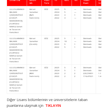
Üniversite
Bölüm
Puan
Yıl
Kont.
Yer.
Taban
Başarı
Adı
Türü
Puan
Sıra
ULUSLARARASI
Görsel
SÖZ
2025
5
—
Dolmadı
Dolmadı
BALKAN
Sanatlar
2024
5
—
Dolmadı
Dolmadı
ÜNİVERSİTESİ
(%25
2023
3
1
Dolmadı
Dolmadı
(ÜSKÜP-
İndirimli)
2022
3
—
Dolmadı
Dolmadı
MAKEDONYA)
(YURTDISI
KAMU) Sanat
ve Tasarım
Fakültesi
ULUSLARARASI
Görsel
SÖZ
2025
5
1
Dolmadı
Dolmadı
BALKAN
Sanatlar
2024
10
—
Dolmadı
Dolmadı
ÜNİVERSİTESİ
(Ücretli)
2023
5
1
Dolmadı
Dolmadı
(ÜSKÜP-
2022
5
1
Dolmadı
Dolmadı
MAKEDONYA)
(YURTDISI
KAMU) Sanat
ve Tasarım
Fakültesi
ULUSLARARASI
Görsel
SÖZ
2025
5
4
Dolmadı
Dolmadı
BALKAN
Sanatlar
2024
5
1
Dolmadı
Dolmadı
ÜNİVERSİTESİ
(%50
2023
2
2
220,55851
1.143.047
(ÜSKÜP-
İndirimli)
2022
2
2
174,47021
1.476.249
MAKEDONYA)
(YURTDISI
KAMU) Sanat
ve Tasarım
Fakültesi
Diğer Lisans bölümlerinin ve üniversitelerin taban
puanlarına ulaşmak için
TIKLAYIN