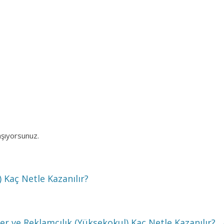
aşıyorsunuz.
) Kaç Netle Kazanılır?
iler ve Reklamcılık (Yüksekokul) Kaç Netle Kazanılır?