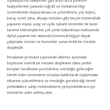
toplulaştırma faaliyetleri gibi arazi-arsa yönetim
faaliyetlerinin yanında coğrafi ve mekânsal bilgi
sistemlerinin oluşturulması ve yönetilmesi; yol, köprü,
baraj, tünel, bina, altyapı tesisleri gibi birçok mühendislik
yapısının inşası; uzay ve uydu tabanlı sistemler ile lazer
tarama teknolojilerinin çok yönlü kullanılması noktasında
dijital yaşamın her alanında konumsal bilgiye dayalı
çalışmalar üreten ve hizmetler sunan kritik bir meslek
disiplinidir.
İmzalanan protokol sayesinde ülkemiz açısından
böylesine önemli bir meslek disiplininin daha yetkin
bireyler tarafından yürütülmesi, mesleğin geleceğini
tehdit eden etmenlerin ortadan kaldırılarak toplumdaki
itibarının yükseltilmesi ve mesleğin gerektirdiği temel
yetkinliklere sahip mühendislerin yetiştirilebilmesi için
önemli bir adım atılmış oldu.