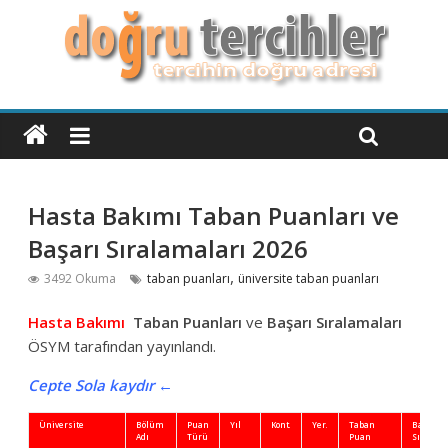
Hasta Bakımı Taban Puanları ve
Başarı Sıralamaları 2026
,
3492 Okuma
taban puanları
üniversite taban puanları
Hasta Bakımı
Taban Puanları
ve
Başarı Sıralamaları
ÖSYM tarafından yayınlandı.
Cepte Sola kaydır ←
Üniversite
Bölüm
Puan
Yıl
Kont.
Yer.
Taban
Başarı
Adı
Türü
Puan
Sıra