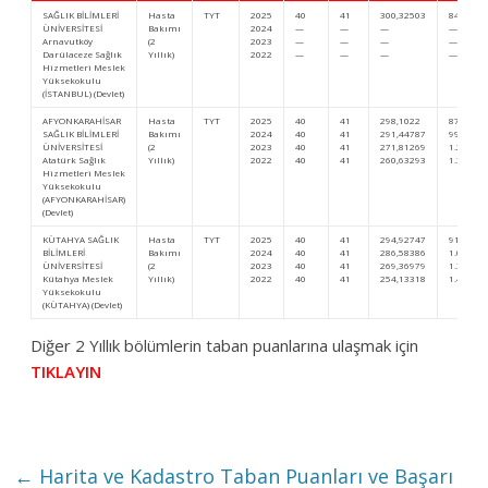
SAĞLIK BİLİMLERİ
Hasta
TYT
2025
40
41
300,32503
847.438
ÜNİVERSİTESİ
Bakımı
2024
—
—
—
—
Arnavutköy
(2
2023
—
—
—
—
Darülaceze Sağlık
Yıllık)
2022
—
—
—
—
Hizmetleri Meslek
Yüksekokulu
(İSTANBUL) (Devlet)
AFYONKARAHİSAR
Hasta
TYT
2025
40
41
298,1022
874.214
SAĞLIK BİLİMLERİ
Bakımı
2024
40
41
291,44787
996.875
ÜNİVERSİTESİ
(2
2023
40
41
271,81269
1.263.36
Atatürk Sağlık
Yıllık)
2022
40
41
260,63293
1.329.10
Hizmetleri Meslek
Yüksekokulu
(AFYONKARAHİSAR)
(Devlet)
KÜTAHYA SAĞLIK
Hasta
TYT
2025
40
41
294,92747
913.388
BİLİMLERİ
Bakımı
2024
40
41
286,58386
1.065.65
ÜNİVERSİTESİ
(2
2023
40
41
269,36979
1.300.22
Kütahya Meslek
Yıllık)
2022
40
41
254,13318
1.438.89
Yüksekokulu
(KÜTAHYA) (Devlet)
Diğer 2 Yıllık bölümlerin taban puanlarına ulaşmak için
TIKLAYIN
←
Harita ve Kadastro Taban Puanları ve Başarı