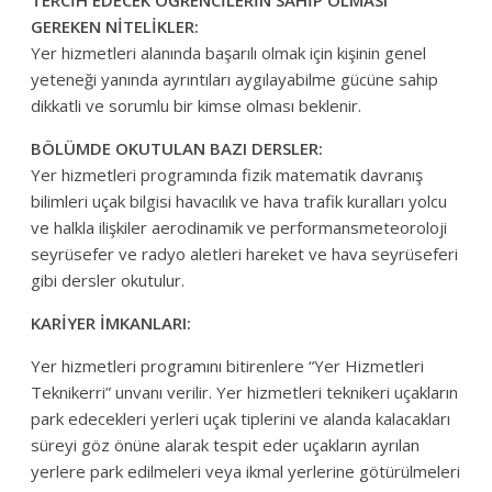
TERCİH EDECEK ÖĞRENCİLERİN SAHİP OLMASI
GEREKEN NİTELİKLER:
Yer hizmetleri alanında başarılı olmak için kişinin genel
yeteneği yanında ayrıntıları aygılayabilme gücüne sahip
dikkatli ve sorumlu bir kimse olması beklenir.
BÖLÜMDE OKUTULAN BAZI DERSLER:
Yer hizmetleri programında fizik
matematik
davranış
bilimleri
uçak bilgisi
havacılık ve hava trafik kuralları
yolcu
ve halkla ilişkiler
aerodinamik ve performans
meteoroloji
seyrüsefer ve radyo aletleri
hareket ve hava seyrüseferi
gibi dersler okutulur.
KARİYER İMKANLARI:
Yer hizmetleri programını bitirenlere “Yer Hizmetleri
Teknikerri” unvanı verilir. Yer hizmetleri teknikeri
uçakların
park edecekleri yerleri
uçak tiplerini ve alanda kalacakları
süreyi göz önüne alarak
tespit eder
uçakların
ayrılan
yerlere park edilmeleri veya ikmal yerlerine götürülmeleri