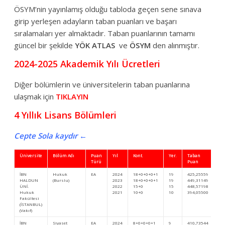
ÖSYM’nin yayınlamış olduğu tabloda geçen sene sınava
girip yerleşen adayların taban puanları ve başarı
sıralamaları yer almaktadır. Taban puanlarının tamamı
güncel bir şekilde
YÖK ATLAS
ve
ÖSYM
den alınmıştır.
2024-2025 Akademik Yılı Ücretleri
Diğer bölümlerin ve üniversitelerin taban puanlarına
ulaşmak için
TIKLAYIN
4 Yıllık Lisans Bölümleri
Cepte Sola kaydır ←
Üniversite
Bölüm Adı
Puan
Yıl
Kont.
Yer.
Taban
Ba
Türü
Puan
Sı
İBN
Hukuk
EA
2024
18+0+0+0+1
19
425,25559
13
HALDUN
(Burslu)
2023
18+0+0+0+1
19
449,31149
6.
ÜNİ.
2022
15+0
15
448,57198
9.
Hukuk
2021
10+0
10
394,05500
10
Fakültesi
(İSTANBUL)
(Vakıf)
İBN
Siyaset
EA
2024
8+0+0+0+1
9
410,73544
23