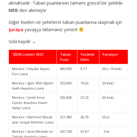
almaktadır. Taban puanlarının tamamı güncel bir şekilde
MEB
den alınmıştır
Diğer liseleri ve şehirlerin taban puanlarına ulaşmak için
şuraya
yavaşça tıklamanız yeterli
Sola kaydır ←
IĞDIR Liseleri 2023
Taban
Yüzdelik
Pansiyon
Puan
Dilim
Merkez / Haydar Aliyev
400,900
9,77
(Kız / Erkek)
Fen Lisesi
Merkez / Iğdır Milli Eğitim
355,900
19,02
(Erkek)
Vakfı Anadolu Lisesi
Merkez / Şehit Emin
330,860
25,72
(Erkek)
Güner Anadolu İmam
Hatip Lisesi
Merkez / Mehmet Murat
321,380
28,70
(Kız)
İşler Sosyal Bilimler Lisesi
Merkez / Aras Mesleki ve
247,130
61,97
Yok
Teknik Anadolu Lisesi