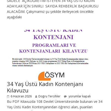
SADECE AÇIKÖĞRETİM İSTEYEN 34 YAŞ ÜSTÜ KADIN
ADAYLAR İÇİN SINIRLI SAYIDA REHBERLİK BAŞVURUSU
ALACAĞIM. Çalışmamız şu şekilde ilerleyecek öncelikle
aşağıdaki
34 Yaş Üstü Kadın Kontenjanı
Kılavuzu
6 Haziran 2026
Doğru Tercihler
yorumlar kapalı
Bu PDF Kılavuzda 108 Devlet Üniversitesinde bulunan ve 34
Yaş Üstü Kadın Kontenjanından öğrenci alan, puanları