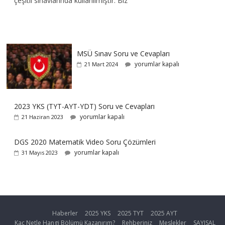
çeşitli sınavlarında kullanılmıştır. Biz
MSÜ Sınav Soru ve Cevapları
yorumlar kapalı
21 Mart 2024
2023 YKS (TYT-AYT-YDT) Soru ve Cevapları
yorumlar kapalı
21 Haziran 2023
DGS 2020 Matematik Video Soru Çözümleri
yorumlar kapalı
31 Mayıs 2023
Haberler
2025 YKS
2025 TYT
2025 AYT
Kaç Netle Hangi Bölümü Kazanırım?
Rehberiniz
Meslekler
SAYISAL