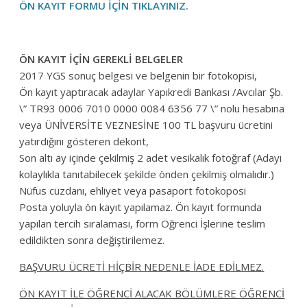
ÖN KAYIT FORMU İÇİN TIKLAYINIZ.
ÖN KAYIT İÇİN GEREKLİ BELGELER
2017 YGS sonuç belgesi ve belgenin bir fotokopisi,
Ön kayıt yaptıracak adaylar Yapıkredi Bankası /Avcılar Şb.
\” TR93 0006 7010 0000 0084 6356 77 \” nolu hesabına
veya ÜNİVERSİTE VEZNESİNE 100 TL başvuru ücretini
yatırdığını gösteren dekont,
Son altı ay içinde çekilmiş 2 adet vesikalık fotoğraf (Adayı
kolaylıkla tanıtabilecek şekilde önden çekilmiş olmalıdır.)
Nüfus cüzdanı, ehliyet veya pasaport fotokoposi
Posta yoluyla ön kayıt yapılamaz. Ön kayıt formunda
yapılan tercih sıralaması, form Öğrenci İşlerine teslim
edildikten sonra değiştirilemez.
BAŞVURU ÜCRETİ HİÇBİR NEDENLE İADE EDİLMEZ.
ÖN KAYIT İLE ÖĞRENCİ ALACAK BÖLÜMLERE ÖĞRENCİ