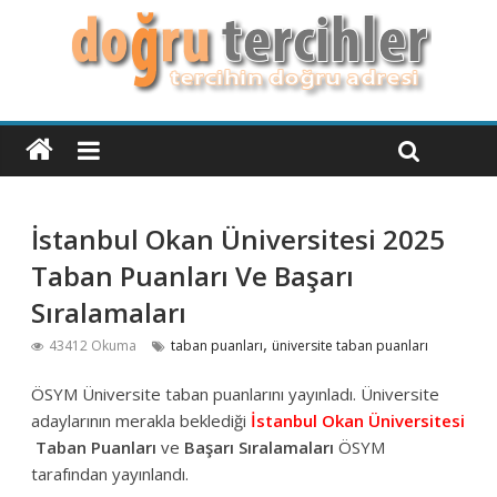
İstanbul Okan Üniversitesi 2025
Taban Puanları Ve Başarı
Sıralamaları
,
43412 Okuma
taban puanları
üniversite taban puanları
ÖSYM Üniversite taban puanlarını yayınladı. Üniversite
adaylarının merakla beklediği
İstanbul Okan Üniversitesi
Taban Puanları
ve
Başarı Sıralamaları
ÖSYM
tarafından yayınlandı.