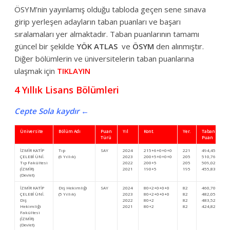
ÖSYM’nin yayınlamış olduğu tabloda geçen sene sınava
girip yerleşen adayların taban puanları ve başarı
sıralamaları yer almaktadır. Taban puanlarının tamamı
güncel bir şekilde
YÖK ATLAS
ve
ÖSYM
den alınmıştır.
Diğer bölümlerin ve üniversitelerin taban puanlarına
ulaşmak için
TIKLAYIN
4 Yıllık Lisans Bölümleri
Cepte Sola kaydır ←
Üniversite
Bölüm Adı
Puan
Yıl
Kont.
Yer.
Taban
Türü
Puan
İZMİR KATİP
Tıp
SAY
2024
215+6+0+0+0
221
494,45418
ÇELEBİ ÜNİ.
(6 Yıllık)
2023
200+5+0+0+0
205
510,76903
Tıp Fakültesi
2022
200+5
205
509,02443
(İZMİR)
2021
190+5
195
455,83382
(Devlet)
İZMİR KATİP
Diş Hekimliği
SAY
2024
80+2+0+0+0
82
460,70995
ÇELEBİ ÜNİ.
(5 Yıllık)
2023
80+2+0+0+0
82
482,05129
Diş
2022
80+2
82
483,52233
Hekimliği
2021
80+2
82
424,82112
Fakültesi
(İZMİR)
(Devlet)