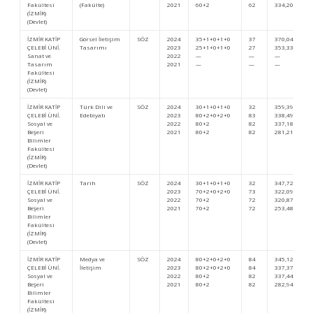
Fakültesi
(Fakülte)
2021
60+2
62
334,20669
(İZMİR)
(Devlet)
İZMİR KATİP
Görsel İletişim
SÖZ
2024
35+1+0+1+0
37
370,04606
ÇELEBİ ÜNİ.
Tasarımı
2023
25+1+0+1+0
27
353,33134
Sanat ve
2022
—
—
—
Tasarım
2021
—
—
—
Fakültesi
(İZMİR)
(Devlet)
İZMİR KATİP
Türk Dili ve
SÖZ
2024
30+1+0+1+0
32
359,39532
ÇELEBİ ÜNİ.
Edebiyatı
2023
80+2+0+2+0
83
338,49668
Sosyal ve
2022
80+2
82
337,18857
Beşeri
2021
80+2
82
281,21155
Bilimler
Fakültesi
(İZMİR)
(Devlet)
İZMİR KATİP
Tarih
SÖZ
2024
30+1+0+1+0
32
347,72924
ÇELEBİ ÜNİ.
2023
70+2+0+2+0
73
322,09790
Sosyal ve
2022
70+2
72
320,87147
Beşeri
2021
70+2
72
253,48897
Bilimler
Fakültesi
(İZMİR)
(Devlet)
İZMİR KATİP
Medya ve
SÖZ
2024
80+2+0+2+0
84
345,124
ÇELEBİ ÜNİ.
İletişim
2023
80+2+0+2+0
84
337,37780
Sosyal ve
2022
80+2
82
337,44082
Beşeri
2021
80+2
82
282,94916
Bilimler
Fakültesi
(İZMİR)