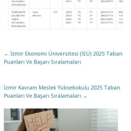
Hizmetleri
2021
75
75
285,04577
456.309
MYO (Devlet)
İZMİR KATİP
Yaşlı
TYT
2024
75
77
300,99913
869.973
ÇELEBİ ÜNİ.
Bakımı
2023
75
77
288,01773
1.034.175
Sağlık
2022
75
77
282,35499
1.010.883
Hizmetleri
2021
75
77
235,57772
963.258
MYO (Devlet)
←
İzmir Ekonomi Üniversitesi (İEÜ) 2025 Taban
Puanları Ve Başarı Sıralamaları
İzmir Kavram Meslek Yüksekokulu 2025 Taban
Puanları Ve Başarı Sıralamaları
→