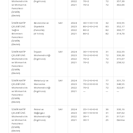
Mühendislik
(İngilizce)
2022
70+2
72
357,30737
ve Mimarlık
2021
70+2
72
302,06306
Fakültesi
(İZMİR)
(Devlet)
İZMİR KATİP
Beslenme ve
SAY
2024
30+1+0+1+0
32
333,59142
ÇELEBİ ÜNİ.
Diyetetik
2023
80+2+0+2+0
83
352,17527
Sağlık
(Fakülte)
2022
80+2
82
360,77096
Bilimleri
(4 Yıllık)
2021
80+2
82
314,70828
Fakültesi
(İZMİR)
(Devlet)
İZMİR KATİP
İnşaat
SAY
2024
30+1+0+0+0
31
332,55373
ÇELEBİ ÜNİ.
Mühendisliği
2023
70+2+0+0+0
72
336,30731
Mühendislik
(İngilizce)
2022
70+2
72
319,07676
ve Mimarlık
2021
70+2
72
258,92575
Fakültesi
(İZMİR)
(Devlet)
İZMİR KATİP
Metalurji ve
SAY
2024
75+2+0+0+0
77
331,73695
ÇELEBİ ÜNİ.
Malzeme
2023
70+2+0+0+0
72
348,99180
Mühendislik
Mühendisliği
2022
70+2
72
322,81199
ve Mimarlık
(İngilizce)
2021
—
—
—
Fakültesi
(İZMİR)
(Devlet)
İZMİR KATİP
Petrol ve
SAY
2024
35+1+0+0+0
36
330,16796
ÇELEBİ ÜNİ.
Doğalgaz
2023
30+1+0+0+0
31
347,02762
Mühendislik
Mühendisliği
2022
30+1
31
317,61703
ve Mimarlık
(İngilizce)
2021
30+1
29
Dolmadı
Fakültesi
(İZMİR)
(Devlet)