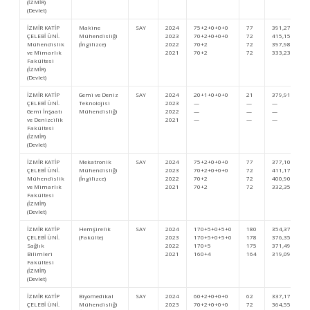
(İZMİR)
(Devlet)
İZMİR KATİP
Makine
SAY
2024
75+2+0+0+0
77
391,27902
ÇELEBİ ÜNİ.
Mühendisliği
2023
70+2+0+0+0
72
415,15227
Mühendislik
(İngilizce)
2022
70+2
72
397,98184
ve Mimarlık
2021
70+2
72
333,23904
Fakültesi
(İZMİR)
(Devlet)
İZMİR KATİP
Gemi ve Deniz
SAY
2024
20+1+0+0+0
21
379,91288
ÇELEBİ ÜNİ.
Teknolojisi
2023
—
—
—
Gemi İnşaatı
Mühendisliği
2022
—
—
—
ve Denizcilik
2021
—
—
—
Fakültesi
(İZMİR)
(Devlet)
İZMİR KATİP
Mekatronik
SAY
2024
75+2+0+0+0
77
377,10107
ÇELEBİ ÜNİ.
Mühendisliği
2023
70+2+0+0+0
72
411,17257
Mühendislik
(İngilizce)
2022
70+2
72
400,90980
ve Mimarlık
2021
70+2
72
332,35350
Fakültesi
(İZMİR)
(Devlet)
İZMİR KATİP
Hemşirelik
SAY
2024
170+5+0+5+0
180
354,37422
ÇELEBİ ÜNİ.
(Fakülte)
2023
170+5+0+5+0
178
376,35162
Sağlık
2022
170+5
175
371,49459
Bilimleri
2021
160+4
164
319,09289
Fakültesi
(İZMİR)
(Devlet)
İZMİR KATİP
Biyomedikal
SAY
2024
60+2+0+0+0
62
337,17571
ÇELEBİ ÜNİ.
Mühendisliği
2023
70+2+0+0+0
72
364,55333