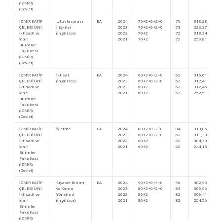
(İZMİR)
(Devlet)
İZMİR KATİP
Uluslararası
EA
2024
75+2+0+2+0
79
318,28377
ÇELEBİ ÜNİ.
İlişkiler
2023
70+2+0+2+0
73
322,37495
İktisadi ve
(İngilizce)
2022
70+2
72
318,34106
İdari
2021
70+2
72
259,81879
Bilimler
Fakültesi
(İZMİR)
(Devlet)
İZMİR KATİP
İktisat
EA
2024
60+2+0+2+0
62
316,61275
ÇELEBİ ÜNİ.
(İngilizce)
2023
60+2+0+2+0
62
317,41998
İktisadi ve
2022
60+2
62
312,45321
İdari
2021
60+2
62
252,51957
Bilimler
Fakültesi
(İZMİR)
(Devlet)
İZMİR KATİP
İşletme
EA
2024
80+2+0+2+0
84
310,05617
ÇELEBİ ÜNİ.
2023
60+2+0+2+0
62
311,33103
İktisadi ve
2022
60+2
62
304,70693
İdari
2021
60+2
62
244,13198
Bilimler
Fakültesi
(İZMİR)
(Devlet)
İZMİR KATİP
Siyaset Bilimi
EA
2024
90+3+0+3+0
96
302,93192
ÇELEBİ ÜNİ.
ve Kamu
2023
80+2+0+2+0
83
309,96689
İktisadi ve
Yönetimi
2022
80+2
82
309,41433
İdari
(İngilizce)
2021
80+2
82
254,56865
Bilimler
Fakültesi
(İZMİR)