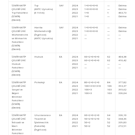
İZMİR KATİP
Tıp
SAY
2024
1+0+0+0+0
—
Dolmadı
ÇELEBİ ÜNİ.
(KKTC Uyruklu)
2023
1+0+0+0+0
—
Dolmadı
Tıp Fakültesi
(6 Yıllık)
2022
1+0
1
463,73038
(İZMİR)
2021
1+0
—
Dolmadı
(Devlet)
İZMİR KATİP
Harita
SAY
2024
1+0+0+0+0
—
Dolmadı
ÇELEBİ ÜNİ.
Mühendisliği
2023
1+0+0+0+0
—
Dolmadı
Mühendislik
(İngilizce)
2022
—
—
—
ve Mimarlık
(KKTC Uyruklu)
2021
—
—
—
Fakültesi
(İZMİR)
(Devlet)
İZMİR KATİP
Hukuk
EA
2024
60+2+0+0+0
62
404,38674
ÇELEBİ ÜNİ.
2023
60+2+0+0+0
62
416,42634
Hukuk
2022
—
—
—
Fakültesi
2021
—
—
—
(İZMİR)
(Devlet)
İZMİR KATİP
Psikoloji
EA
2024
80+2+0+2+0
84
377,82026
ÇELEBİ ÜNİ.
2023
100+3+0+3+0
106
393,37136
Sosyal ve
2022
100+3
103
395,62358
Beşeri
2021
100+3
103
336,04396
Bilimler
Fakültesi
(İZMİR)
(Devlet)
İZMİR KATİP
Uluslararası
EA
2024
60+2+0+2+0
64
336,10152
ÇELEBİ ÜNİ.
Ticaret ve
2023
50+2+0+2+0
52
344,36886
İktisadi ve
İşletmecilik
2022
50+2
52
339,83376
İdari
(Fakülte)
2021
50+2
52
272,51526
Bilimler
(İngilizce)
Fakültesi