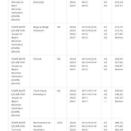
İktisadi ve
(Fakülte)
2022
60+2
62
295,24163
İdari
2021
60+2
62
237,51274
Bilimler
Fakültesi
(İZMİR)
(Devlet)
İZMİR KATİP
Bilgi ve Belge
EA
2024
65+2+0+2+0
69
273,75719
ÇELEBİ ÜNİ.
Yönetimi
2023
60+2+0+2+0
64
273,16948
Sosyal ve
2022
60+2
62
271,85305
Beşeri
2021
60+2
32
Dolmadı
Bilimler
Fakültesi
(İZMİR)
(Devlet)
İZMİR KATİP
Felsefe
EA
2024
50+2+0+2+0
54
268,55747
ÇELEBİ ÜNİ.
2023
60+2+0+2+0
64
267,06724
Sosyal ve
2022
60+2
62
268,87165
Beşeri
2021
60+2
26
Dolmadı
Bilimler
Fakültesi
(İZMİR)
(Devlet)
İZMİR KATİP
Türk İslam
EA
2024
30+1+0+1+0
32
250,02498
ÇELEBİ ÜNİ.
Arkeolojisi
2023
30+1+0+1+0
32
248,25827
Sosyal ve
2022
30+1
31
241,33001
Beşeri
2021
30+1
—
Dolmadı
Bilimler
Fakültesi
(İZMİR)
(Devlet)
İZMİR KATİP
Gastronomi ve
SÖZ
2024
65+2+0+2+0
69
388,10443
ÇELEBİ ÜNİ.
Mutfak
2023
60+2+0+2+0
64
379,00527
Turizm
Sanatları
2022
60+2
62
383,44910