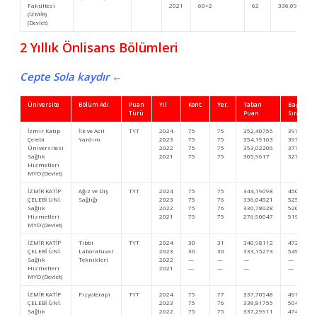
Fakültesi
2021
60+2
62
336,09414
(İZMİR)
(Devlet)
2 Yıllık Önlisans Bölümleri
Cepte Sola kaydır ←
Üniversite
Bölüm Adı
Puan
Yıl
Kont.
Yer.
Taban
Başarı
Türü
Puan
Sıra
İzmir Katip
İlk ve Acil
TYT
2024
75
75
352,40755
397.267
Çelebi
Yardım
2023
75
75
354,19163
397.990
Üniversitesi
2022
75
75
353,02206
377.835
Sağlık
2021
75
75
305,9617
327.089
Hizmetleri
MYO (Devlet)
İZMİR KATİP
Ağız ve Diş
TYT
2024
75
75
344,19098
450.727
ÇELEBİ ÜNİ.
Sağlığı
2023
75
76
336,04521
525.471
Sağlık
2022
75
76
330,78028
520.551
Hizmetleri
2021
75
75
276,90047
519.972
MYO (Devlet)
İZMİR KATİP
Tıbbi
TYT
2024
30
31
340,98112
472.610
ÇELEBİ ÜNİ.
Laboratuvar
2023
30
30
333,15273
549.101
Sağlık
Teknikleri
2022
—
—
—
—
Hizmetleri
2021
—
—
—
—
MYO (Devlet)
İZMİR KATİP
Fizyoterapi
TYT
2024
75
77
337,70548
497.948
ÇELEBİ ÜNİ.
2023
75
76
338,81755
504.129
Sağlık
2022
75
75
337,29911
474.273