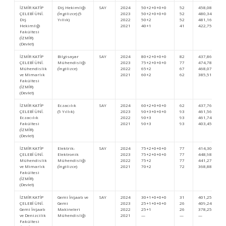
İZMİR KATİP
Diş Hekimliği
SAY
2024
50+2+0+0+0
52
458,0838
ÇELEBİ ÜNİ.
(İngilizce) (5
2023
50+2+0+0+0
52
480,34081
Diş
Yıllık)
2022
50+2
52
481,16153
Hekimliği
2021
40+1
41
422,75011
Fakültesi
(İZMİR)
(Devlet)
İZMİR KATİP
Bilgisayar
SAY
2024
80+2+0+0+0
82
437,86392
ÇELEBİ ÜNİ.
Mühendisliği
2023
75+2+0+0+0
77
474,78797
Mühendislik
(İngilizce)
2022
65+2
67
468,07403
ve Mimarlık
2021
60+2
62
385,51375
Fakültesi
(İZMİR)
(Devlet)
İZMİR KATİP
Eczacılık
SAY
2024
60+2+0+0+0
62
437,76216
ÇELEBİ ÜNİ.
(5 Yıllık)
2023
90+3+0+0+0
93
461,56193
Eczacılık
2022
90+3
93
461,74373
Fakültesi
2021
90+3
93
403,45944
(İZMİR)
(Devlet)
İZMİR KATİP
Elektrik-
SAY
2024
75+2+0+0+0
77
414,30589
ÇELEBİ ÜNİ.
Elektronik
2023
75+2+0+0+0
77
448,98920
Mühendislik
Mühendisliği
2022
75+2
77
441,27101
ve Mimarlık
(İngilizce)
2021
70+2
72
368,88768
Fakültesi
(İZMİR)
(Devlet)
İZMİR KATİP
Gemi İnşaatı ve
SAY
2024
30+1+0+0+0
31
401,25372
ÇELEBİ ÜNİ.
Gemi
2023
25+1+0+0+0
26
409,24596
Gemi İnşaatı
Makineleri
2022
25+1
26
378,25895
ve Denizcilik
Mühendisliği
2021
—
—
—
Fakültesi