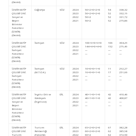
(Devlet)
İZMİR KATİP
Coğrafya
SÖZ
2024
50+2+0+2+0
54
338,32543
ÇELEBİ ÜNİ.
2023
50+2+0+2+0
52
332,19187
Sosyal ve
2022
50+2
52
331,72481
Beşeri
2021
50+2
52
275,86247
Bilimler
Fakültesi
(İZMİR)
(Devlet)
İZMİR KATİP
İlahiyat
SÖZ
2024
100+3+0+3+0
106
304,29649
ÇELEBİ ÜNİ.
2023
144+4+0+4+0
152
279,49987
İlahiyat
2022
—
—
—
Fakültesi
2021
—
—
—
(İZMİR)
(Devlet)
İZMİR KATİP
İlahiyat
SÖZ
2024
10+0+0+1+0
11
292,27665
ÇELEBİ ÜNİ.
(M.T.O.K.)
2023
16+0+0+1+0
17
251,66397
İlahiyat
2022
—
—
—
Fakültesi
2021
—
—
—
(İZMİR)
(Devlet)
İZMİR KATİP
İngiliz Dili ve
DİL
2024
40+1+0+1+0
42
410,46736
ÇELEBİ ÜNİ.
Edebiyatı
2023
40+1+0+1+0
42
408,87661
Sosyal ve
(İngilizce)
2022
—
—
—
Beşeri
2021
—
—
—
Bilimler
Fakültesi
(İZMİR)
(Devlet)
İZMİR KATİP
Turizm
DİL
2024
65+2+0+2+0
67
382,28696
ÇELEBİ ÜNİ.
Rehberliği
2023
60+2+0+2+0
62
385,98397
Turizm
(Fakülte)
2022
60+2
62
372,50306