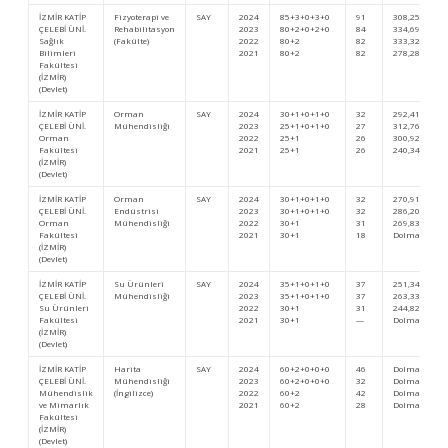
İZMİR KATİP
Fizyoterapi ve
SAY
2024
85+3+0+3+0
91
308,25569
ÇELEBİ ÜNİ.
Rehabilitasyon
2023
80+2+0+2+0
84
334,69840
Sağlık
(Fakülte)
2022
80+2
82
333,32576
Bilimleri
2021
80+2
82
278,28513
Fakültesi
(İZMİR)
(Devlet)
İZMİR KATİP
Orman
SAY
2024
30+1+0+1+0
32
292,41337
ÇELEBİ ÜNİ.
Mühendisliği
2023
25+1+0+1+0
27
312,76907
Orman
2022
25+1
26
300,92837
Fakültesi
2021
25+1
26
240,34365
(İZMİR)
(Devlet)
İZMİR KATİP
Orman
SAY
2024
30+1+0+1+0
32
270,91843
ÇELEBİ ÜNİ.
Endüstrisi
2023
30+1+0+1+0
32
286,20090
Orman
Mühendisliği
2022
30+1
31
269,83962
Fakültesi
2021
30+1
18
Dolmadı
(İZMİR)
(Devlet)
İZMİR KATİP
Su Ürünleri
SAY
2024
35+1+0+1+0
37
251,34701
ÇELEBİ ÜNİ.
Mühendisliği
2023
35+1+0+1+0
37
263,33524
Su Ürünleri
2022
30+1
31
244,82537
Fakültesi
2021
30+1
—
Dolmadı
(İZMİR)
(Devlet)
İZMİR KATİP
Harita
SAY
2024
60+2+0+0+0
46
Dolmadı
ÇELEBİ ÜNİ.
Mühendisliği
2023
60+2+0+0+0
32
Dolmadı
Mühendislik
(İngilizce)
2022
60+2
42
Dolmadı
ve Mimarlık
2021
60+2
28
Dolmadı
Fakültesi
(İZMİR)
(Devlet)