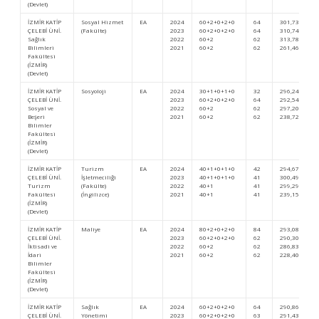
(Devlet)
İZMİR KATİP
Sosyal Hizmet
EA
2024
60+2+0+2+0
64
301,73347
ÇELEBİ ÜNİ.
(Fakülte)
2023
60+2+0+2+0
64
310,74329
Sağlık
2022
60+2
62
313,78445
Bilimleri
2021
60+2
62
261,46951
Fakültesi
(İZMİR)
(Devlet)
İZMİR KATİP
Sosyoloji
EA
2024
30+1+0+1+0
32
296,24404
ÇELEBİ ÜNİ.
2023
60+2+0+2+0
64
292,54445
Sosyal ve
2022
60+2
62
297,20804
Beşeri
2021
60+2
62
238,72482
Bilimler
Fakültesi
(İZMİR)
(Devlet)
İZMİR KATİP
Turizm
EA
2024
40+1+0+1+0
42
294,67923
ÇELEBİ ÜNİ.
İşletmeciliği
2023
40+1+0+1+0
41
300,49480
Turizm
(Fakülte)
2022
40+1
41
299,29676
Fakültesi
(İngilizce)
2021
40+1
41
239,15152
(İZMİR)
(Devlet)
İZMİR KATİP
Maliye
EA
2024
80+2+0+2+0
84
293,08427
ÇELEBİ ÜNİ.
2023
60+2+0+2+0
62
290,30205
İktisadi ve
2022
60+2
62
286,83187
İdari
2021
60+2
62
228,40069
Bilimler
Fakültesi
(İZMİR)
(Devlet)
İZMİR KATİP
Sağlık
EA
2024
60+2+0+2+0
64
290,86486
ÇELEBİ ÜNİ.
Yönetimi
2023
60+2+0+2+0
63
291,43643