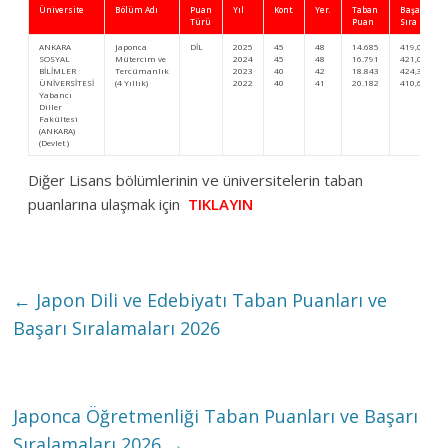
Üniversite
Bölüm Adı
Puan
Yıl
Kont.
Yer.
Taban
Başarı
Türü
Puan
Sıra
ANKARA
Japonca
DİL
2025
45
48
14.685
419,00395
SOSYAL
Mütercim ve
2024
45
48
16.791
421,04299
BİLİMLER
Tercümanlık
2023
40
42
18.843
424,38812
ÜNİVERSİTESİ
(4 Yıllık)
2022
40
41
20.182
410,67325
Yabancı
Diller
Fakültesi
(ANKARA)
(Devlet )
Diğer Lisans bölümlerinin ve üniversitelerin taban
puanlarına ulaşmak için
TIKLAYIN
←
Japon Dili ve Edebiyatı Taban Puanları ve
Başarı Sıralamaları 2026
Japonca Öğretmenliği Taban Puanları ve Başarı
Sıralamaları 2026
→