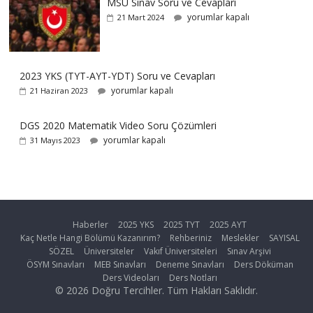
MSÜ Sınav Soru ve Cevapları
yorumlar kapalı
21 Mart 2024
2023 YKS (TYT-AYT-YDT) Soru ve Cevapları
yorumlar kapalı
21 Haziran 2023
DGS 2020 Matematik Video Soru Çözümleri
yorumlar kapalı
31 Mayıs 2023
Haberler
2025 YKS
2025 TYT
2025 AYT
Kaç Netle Hangi Bölümü Kazanırım?
Rehberiniz
Meslekler
SAYISAL
SÖZEL
Üniversiteler
Vakıf Üniversiteleri
Sınav Arşivi
ÖSYM Sınavları
MEB Sınavları
Deneme Sınavları
Ders Döküman
Ders Videoları
Ders Notları
© 2026 Doğru Tercihler. Tüm Hakları Saklıdır.