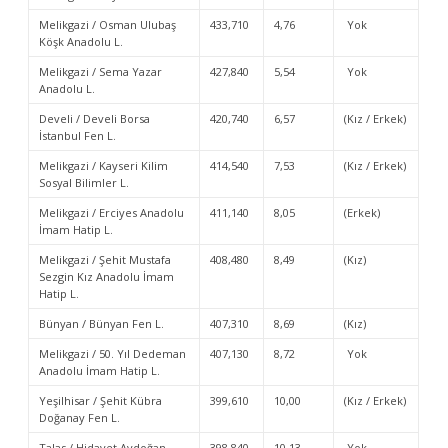
Melikgazi / Osman Ulubaş
433,710
4,76
Yok
Köşk Anadolu L.
Melikgazi / Sema Yazar
427,840
5,54
Yok
Anadolu L.
Develi / Develi Borsa
420,740
6,57
(Kız / Erkek)
İstanbul Fen L.
Melikgazi / Kayseri Kilim
414,540
7,53
(Kız / Erkek)
Sosyal Bilimler L.
Melikgazi / Erciyes Anadolu
411,140
8,05
(Erkek)
İmam Hatip L.
Melikgazi / Şehit Mustafa
408,480
8,49
(Kız)
Sezgin Kız Anadolu İmam
Hatip L.
Bünyan / Bünyan Fen L.
407,310
8,69
(Kız)
Melikgazi / 50. Yıl Dedeman
407,130
8,72
Yok
Anadolu İmam Hatip L.
Yeşilhisar / Şehit Kübra
399,610
10,00
(Kız / Erkek)
Doğanay Fen L.
Talas / Hidayet Aydoğan
398,840
10,13
Yok