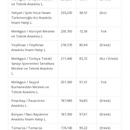
ve Teknik Anadolu L.
Yahyalı / İpek Hoca Hasan
235,230
69,51
(Kız)
Türkmenoğlu Kız Anadolu
İmam Hatip L.
Melikgazi / Hürriyet Mesleki
230,700
72,59
Yok
ve Teknik Anadolu L.
Yeşilhisar / Yeşilhisar
218,570
80,94
(Erkek)
Anadolu İmam Hatip L.
Melikgazi / Türkiye Tekstil
211,460
85,72
(Kız / Erkek)
Sanayi İşverenleri Sendikası
Mesleki ve Teknik Anadolu
L.
Melikgazi / Seyyid
201,590
91,51
Yok
Burhaneddin Mesleki ve
Teknik Anadolu L.
Pınarbaşı / Pazarören
187,980
96,85
(Erkek)
Anadolu L.
Bünyan / Naci Baydemir
187,390
97,01
(Erkek)
Anadolu İmam Hatip L.
Tomarza / Tomarza
174,140
99,22
(Erkek)