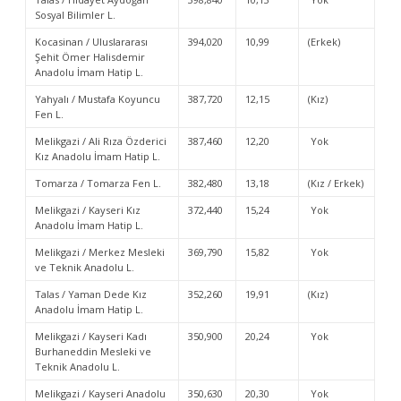
Sosyal Bilimler L.
Kocasinan / Uluslararası
394,020
10,99
(Erkek)
Şehit Ömer Halisdemir
Anadolu İmam Hatip L.
Yahyalı / Mustafa Koyuncu
387,720
12,15
(Kız)
Fen L.
Melikgazi / Ali Rıza Özderici
387,460
12,20
Yok
Kız Anadolu İmam Hatip L.
Tomarza / Tomarza Fen L.
382,480
13,18
(Kız / Erkek)
Melikgazi / Kayseri Kız
372,440
15,24
Yok
Anadolu İmam Hatip L.
Melikgazi / Merkez Mesleki
369,790
15,82
Yok
ve Teknik Anadolu L.
Talas / Yaman Dede Kız
352,260
19,91
(Kız)
Anadolu İmam Hatip L.
Melikgazi / Kayseri Kadı
350,900
20,24
Yok
Burhaneddin Mesleki ve
Teknik Anadolu L.
Melikgazi / Kayseri Anadolu
350,630
20,30
Yok