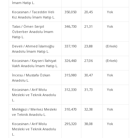
İmam Hatip L.
Kocasinan / Taceddin Veli
350,050
20,45
Yok
Kız Anadolu İmam Hatip L.
Talas / Ömer-Serpil
346,730
21,31
Yok
Özberber Anadolu İmam
Hatip L.
Develi / Ahmed İslamoğlu
337,190
23,88
(Erkek)
Anadolu İmam Hatip L.
Kocasinan / Kayseri İlahiyat
326,460
27,06
(Erkek)
Vakfı Anadolu İmam Hatip L.
İncesu / Mustafa Özkan
315,980
30,47
Yok
Anadolu L.
Kocasinan / Arif Molu
312,330
31,73
Yok
Mesleki ve Teknik Anadolu
L.
Melikgazi / Merkez Mesleki
310,470
32,38
Yok
ve Teknik Anadolu L.
Kocasinan / Arif Molu
295,320
38,08
Yok
Mesleki ve Teknik Anadolu
L.