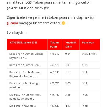
almaktadır. LGS Taban puanlarının tamamı güncel bir
şekilde
MEB
den alınmıştır
Diğer liseleri ve şehirlerin taban puanlarına ulaşmak için
şuraya
yavaşça tıklamanız yeterli
Sola kaydır ←
KAYSERİ Liseleri 2023
Taban
Yüzdelik
Pansiyon
Puan
Dilim
Kocasinan / Osman Ulubaş
478,040
0,54
(Kız / Erkek)
Kayseri Fen L.
Kocasinan / Sümer Fen L.
470,120
1,03
(Kız)
Kocasinan / Nuh Mehmet
461,910
1,68
Yok
Küçükçalık Anadolu L.
Kocasinan / Sami Yangın
452,700
2,55
Yok
Anadolu L.
Melikgazi / Nuh Mehmet
446,160
3,25
Yok
Baldöktü Anadolu L.
Melikgazi / Kayseri L.
437,610
4,27
Yok