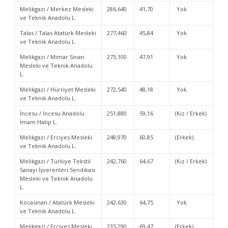
Melikgazi / Merkez Mesleki
286,640
41,70
Yok
ve Teknik Anadolu L.
Talas / Talas Atatürk Mesleki
277,460
45,84
Yok
ve Teknik Anadolu L.
Melikgazi / Mimar Sinan
273,100
47,91
Yok
Mesleki ve Teknik Anadolu
L.
Melikgazi / Hürriyet Mesleki
272,540
48,18
Yok
ve Teknik Anadolu L.
İncesu / İncesu Anadolu
251,880
59,16
(Kız / Erkek)
İmam Hatip L.
Melikgazi / Erciyes Mesleki
248,970
60,85
(Erkek)
ve Teknik Anadolu L.
Melikgazi / Türkiye Tekstil
242,760
64,67
(Kız / Erkek)
Sanayi İşverenleri Sendikası
Mesleki ve Teknik Anadolu
L.
Kocasinan / Atatürk Mesleki
242,630
64,75
Yok
ve Teknik Anadolu L.
Melikgazi / Erciyes Mesleki
235,290
69,47
(Erkek)