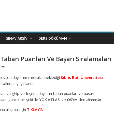
SINAV ARŞIVI
DERS DÖKÜMAN
5 Taban Puanları Ve Başarı Sıralamaları
ları
ersite adaylarının merakla beklediği
Kıbrıs Batı Üniversitesi
afından yayınlandı.
nava girip yerleşen adayların taban puanları ve başarı
mamı güncel bir şekilde
YÖK ATLAS
ve
ÖSYM
den alınmıştır
ına ulaşmak için
TIKLAYIN