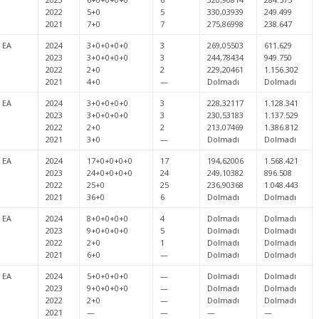
2022
5+0
5
330,03939
249.499
2021
7+0
7
275,86998
238.647
EA
2024
3+0+0+0+0
3
269,05503
611.629
2023
3+0+0+0+0
3
244,78434
949.750
2022
2+0
2
229,20461
1.156.302
2021
4+0
—
Dolmadı
Dolmadı
EA
2024
3+0+0+0+0
3
228,32117
1.128.341
2023
3+0+0+0+0
3
230,53183
1.137.529
2022
2+0
2
213,07469
1.386.812
2021
3+0
—
Dolmadı
Dolmadı
EA
2024
17+0+0+0+0
17
194,62006
1.568.421
2023
24+0+0+0+0
24
249,10382
896.508
2022
25+0
25
236,90368
1.048.443
2021
36+0
6
Dolmadı
Dolmadı
EA
2024
8+0+0+0+0
4
Dolmadı
Dolmadı
2023
9+0+0+0+0
5
Dolmadı
Dolmadı
2022
2+0
1
Dolmadı
Dolmadı
2021
6+0
—
Dolmadı
Dolmadı
EA
2024
5+0+0+0+0
—
Dolmadı
Dolmadı
2023
9+0+0+0+0
—
Dolmadı
Dolmadı
2022
2+0
—
Dolmadı
Dolmadı
2021
—
—
—
—