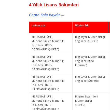
4 Yıllık Lisans Bölümleri
Cepte Sola kaydır ←
Üniversite
Bölüm Adı
KIBRIS BATI ÜNİ.
Bilgisayar Mühendisliği
Mühendislik ve Mimarlık
(İngilizce) (Burslu)
Fakültesi (KKTC-
GAZİMAĞUSA) (KKTC)
KIBRIS BATI ÜNİ.
Bilgisayar Mühendisliği
Mühendislik ve Mimarlık
(İngilizce) (%50
Fakültesi (KKTC-
İndirimli)
GAZİMAĞUSA) (KKTC)
KIBRIS BATI ÜNİ.
Bilgisayar Mühendisliği
Mühendislik ve Mimarlık
(İngilizce) (Ücretli)
Fakültesi (KKTC-
GAZİMAĞUSA) (KKTC)
KIBRIS BATI ÜNİ.
Bilişim Sistemleri
Mühendislik ve Mimarlık
Mühendisliği
Fakültesi (KKTC-
(Burslu)
GAZİMAĞUSA) (KKTC)