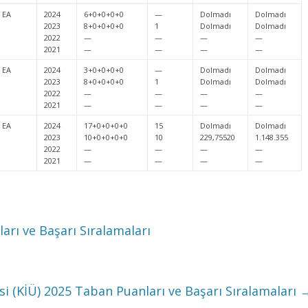
EA
2024
6+0+0+0+0
—
Dolmadı
Dolmadı
2023
8+0+0+0+0
1
Dolmadı
Dolmadı
2022
—
—
—
—
2021
—
—
—
—
EA
2024
3+0+0+0+0
—
Dolmadı
Dolmadı
2023
8+0+0+0+0
1
Dolmadı
Dolmadı
2022
—
—
—
—
2021
—
—
—
—
EA
2024
17+0+0+0+0
15
Dolmadı
Dolmadı
2023
10+0+0+0+0
10
229,75520
1.148.355
2022
—
—
—
—
2021
—
—
—
—
arı ve Başarı Sıralamaları
esi (KİÜ) 2025 Taban Puanları ve Başarı Sıralamaları