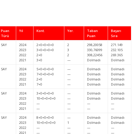
Puan
Yıl
Kont.
Yer.
Taban
Başarı
Türü
Puan
Sıra
SAY
2024
2+0+0+0+0
2
298,20058
271.149
2023
3+0+0+0+0
3
330,76099
232.105
2022
2+0
2
308,22456
269.365
2021
3+0
—
Dolmadı
Dolmadı
SAY
2024
5+0+0+0+0
—
Dolmadı
Dolmadı
2023
7+0+0+0+0
—
Dolmadı
Dolmadı
2022
2+0
—
Dolmadı
Dolmadı
2021
7+0
—
Dolmadı
Dolmadı
SAY
2024
3+0+0+0+0
—
Dolmadı
Dolmadı
2023
10+0+0+0+0
—
Dolmadı
Dolmadı
2022
—
—
—
—
2021
—
—
—
—
SAY
2024
8+0+0+0+0
—
Dolmadı
Dolmadı
2023
10+0+0+0+0
1
Dolmadı
Dolmadı
2022
—
—
—
—
2021
—
—
—
—