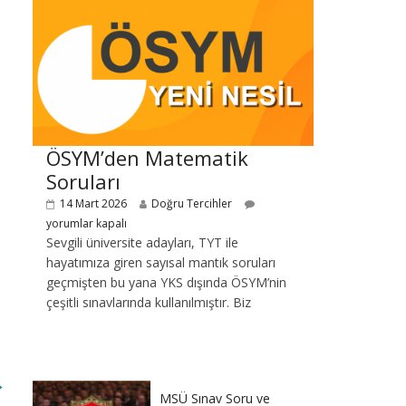
ÖSYM’den Matematik
Soruları
14 Mart 2026
Doğru Tercihler
yorumlar kapalı
Sevgili üniversite adayları, TYT ile
hayatımıza giren sayısal mantık soruları
geçmişten bu yana YKS dışında ÖSYM’nin
çeşitli sınavlarında kullanılmıştır. Biz
→
MSÜ Sınav Soru ve