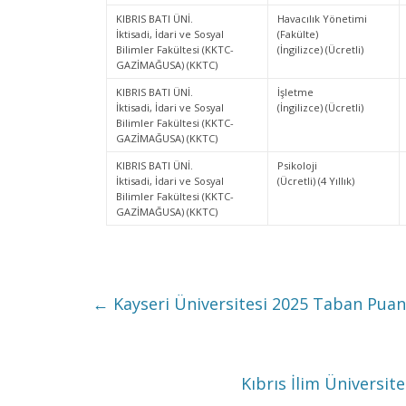
KIBRIS BATI ÜNİ.
Havacılık Yönetimi
İktisadi, İdari ve Sosyal
(Fakülte)
Bilimler Fakültesi (KKTC-
(İngilizce) (Ücretli)
GAZİMAĞUSA) (KKTC)
KIBRIS BATI ÜNİ.
İşletme
İktisadi, İdari ve Sosyal
(İngilizce) (Ücretli)
Bilimler Fakültesi (KKTC-
GAZİMAĞUSA) (KKTC)
KIBRIS BATI ÜNİ.
Psikoloji
İktisadi, İdari ve Sosyal
(Ücretli) (4 Yıllık)
Bilimler Fakültesi (KKTC-
GAZİMAĞUSA) (KKTC)
←
Kayseri Üniversitesi 2025 Taban Puanl
Kıbrıs İlim Üniversit