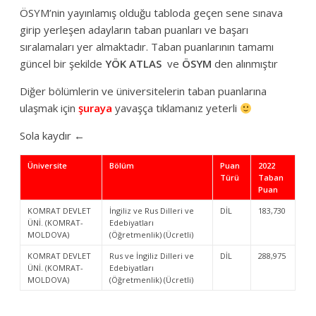
ÖSYM’nin yayınlamış olduğu tabloda geçen sene sınava
girip yerleşen adayların taban puanları ve başarı
sıralamaları yer almaktadır. Taban puanlarının tamamı
güncel bir şekilde
YÖK ATLAS
ve
ÖSYM
den alınmıştır
Diğer bölümlerin ve üniversitelerin taban puanlarına
ulaşmak için
şuraya
yavaşça tıklamanız yeterli
Sola kaydır ←
Üniversite
Bölüm
Puan
2022
Türü
Taban
Puan
KOMRAT DEVLET
İngiliz ve Rus Dilleri ve
DİL
183,730
ÜNİ. (KOMRAT-
Edebiyatları
MOLDOVA)
(Öğretmenlik) (Ücretli)
KOMRAT DEVLET
Rus ve İngiliz Dilleri ve
DİL
288,975
ÜNİ. (KOMRAT-
Edebiyatları
MOLDOVA)
(Öğretmenlik) (Ücretli)