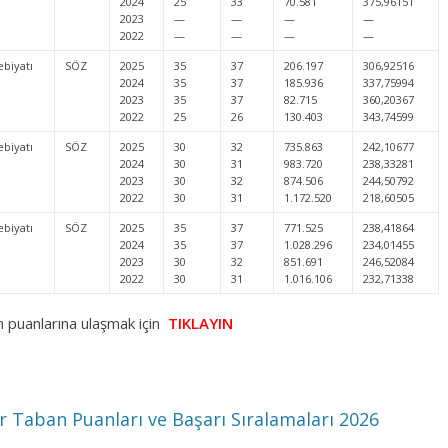
2024
25
33
70.581
375,96151
2023
—
—
—
—
2022
—
—
—
—
ebiyatı
SÖZ
2025
35
37
206.197
306,92516
2024
35
37
185.936
337,75994
2023
35
37
82.715
360,20367
2022
25
26
130.403
343,74599
ebiyatı
SÖZ
2025
30
32
735.863
242,10677
2024
30
31
983.720
238,33281
2023
30
32
874.506
244,50792
2022
30
31
1.172.520
218,60505
ebiyatı
SÖZ
2025
35
37
771.525
238,41864
2024
35
37
1.028.296
234,01455
2023
30
32
851.691
246,52084
2022
30
31
1.016.106
232,71338
n puanlarına ulaşmak için
TIKLAYIN
ler Taban Puanları ve Başarı Sıralamaları 2026