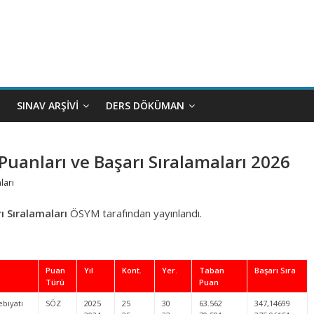
SINAV ARŞIVI
DERS DÖKÜMAN
 Puanları ve Başarı Sıralamaları 2026
ları
ı Sıralamaları
ÖSYM tarafından yayınlandı.
Puan
Yıl
Kont.
Yer.
Taban
Başarı Sıra
Türü
Puan
ebiyatı
SÖZ
2025
25
30
63.562
347,14699