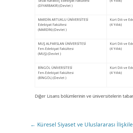
Sezai Karakoç Edebiyat Fakültesi
(4 Yıllık)
(DİYARBAKIR) (Devlet )
MARDİN ARTUKLU ÜNİVERSİTESİ
Kürt Dili ve Ed
Edebiyat Fakültesi
(4 Yıllık)
(MARDİN) (Devlet )
MUŞ ALPARSLAN ÜNİVERSİTESİ
Kürt Dili ve Ed
Fen-Edebiyat Fakültesi
(4 Yıllık)
(MUŞ) (Devlet )
BİNGÖL ÜNİVERSİTESİ
Kürt Dili ve Ed
Fen-Edebiyat Fakültesi
(4 Yıllık)
(BİNGÖL) (Devlet )
Diğer Lisans bölümlerinin ve üniversitelerin taba
←
Küresel Siyaset ve Uluslararası İlişki