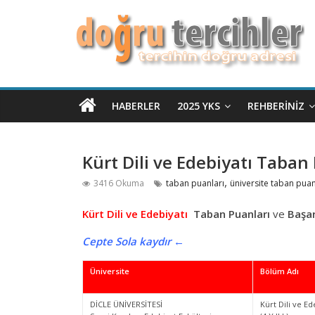
HABERLER
2025 YKS
REHBERINIZ
Kürt Dili ve Edebiyatı Taban
,
3416 Okuma
taban puanları
üniversite taban puan
Kürt Dili ve Edebiyatı
Taban Puanları
ve
Başar
Cepte Sola kaydır ←
Üniversite
Bölüm Adı
DİCLE ÜNİVERSİTESİ
Kürt Dili ve Ed