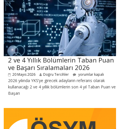
2 ve 4 Yıllık Bölümlerin Taban Puan
ve Başarı Sıralamaları 2026
20 Mayıs 2026
Doğru Tercihler
yorumlar kapalı
2026 yılında YKS’ye girecek adayların referans olarak
kullanacağı 2 ve 4 yıllık bölümlerin son 4 yıl Taban Puan ve
Başarı