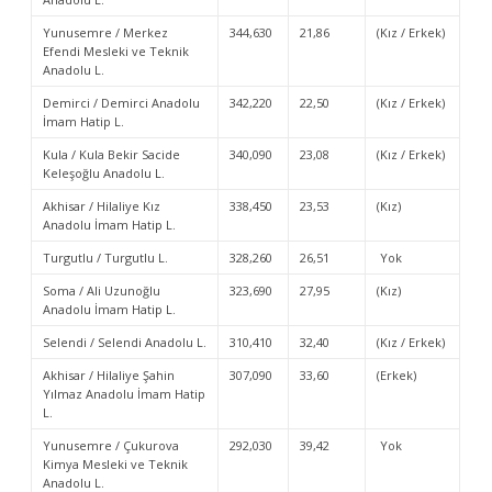
Yunusemre / Merkez
344,630
21,86
(Kız / Erkek)
Efendi Mesleki ve Teknik
Anadolu L.
Demirci / Demirci Anadolu
342,220
22,50
(Kız / Erkek)
İmam Hatip L.
Kula / Kula Bekir Sacide
340,090
23,08
(Kız / Erkek)
Keleşoğlu Anadolu L.
Akhisar / Hilaliye Kız
338,450
23,53
(Kız)
Anadolu İmam Hatip L.
Turgutlu / Turgutlu L.
328,260
26,51
Yok
Soma / Ali Uzunoğlu
323,690
27,95
(Kız)
Anadolu İmam Hatip L.
Selendi / Selendi Anadolu L.
310,410
32,40
(Kız / Erkek)
Akhisar / Hilaliye Şahin
307,090
33,60
(Erkek)
Yılmaz Anadolu İmam Hatip
L.
Yunusemre / Çukurova
292,030
39,42
Yok
Kimya Mesleki ve Teknik
Anadolu L.