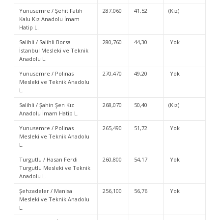
Yunusemre / Şehit Fatih
287,060
41,52
(Kız)
Kalu Kız Anadolu İmam
Hatip L.
Salihli / Salihli Borsa
280,760
44,30
Yok
İstanbul Mesleki ve Teknik
Anadolu L.
Yunusemre / Polinas
270,470
49,20
Yok
Mesleki ve Teknik Anadolu
L.
Salihli / Şahin Şen Kız
268,070
50,40
(Kız)
Anadolu İmam Hatip L.
Yunusemre / Polinas
265,490
51,72
Yok
Mesleki ve Teknik Anadolu
L.
Turgutlu / Hasan Ferdi
260,800
54,17
Yok
Turgutlu Mesleki ve Teknik
Anadolu L.
Şehzadeler / Manisa
256,100
56,76
Yok
Mesleki ve Teknik Anadolu
L.