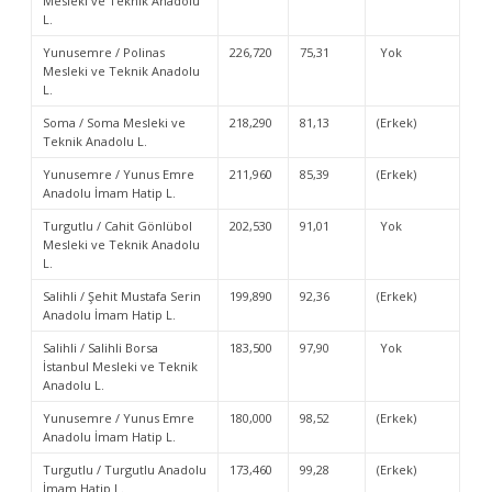
Mesleki ve Teknik Anadolu
L.
Yunusemre / Polinas
226,720
75,31
Yok
Mesleki ve Teknik Anadolu
L.
Soma / Soma Mesleki ve
218,290
81,13
(Erkek)
Teknik Anadolu L.
Yunusemre / Yunus Emre
211,960
85,39
(Erkek)
Anadolu İmam Hatip L.
Turgutlu / Cahit Gönlübol
202,530
91,01
Yok
Mesleki ve Teknik Anadolu
L.
Salihli / Şehit Mustafa Serin
199,890
92,36
(Erkek)
Anadolu İmam Hatip L.
Salihli / Salihli Borsa
183,500
97,90
Yok
İstanbul Mesleki ve Teknik
Anadolu L.
Yunusemre / Yunus Emre
180,000
98,52
(Erkek)
Anadolu İmam Hatip L.
Turgutlu / Turgutlu Anadolu
173,460
99,28
(Erkek)
İmam Hatip L.