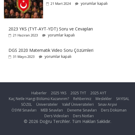
yorumlar kapalı
21 Mart 2024
2023 YKS (TYT-AYT-YDT) Soru ve Cevapları
yorumlar kapalı
21 Haziran 2023
DGS 2020 Matematik Video Soru Çözümleri
yorumlar kapalı
31 Mayıs 2023
Haberler
2025 YKS
2025 TYT
2025 AYT
Kaç Netle Hangi Bölümü Kazanırım?
Rehberiniz
Meslekler
SAYISAL
SÖZEL
Üniversiteler
Vakıf Üniversiteleri
Sınav Arşivi
ÖSYM Sınavları
MEB Sınavları
Deneme Sınavları
Ders Döküman
Ders Videoları
Ders Notları
© 2026 Doğru Tercihler. Tüm Hakları Saklıdır.