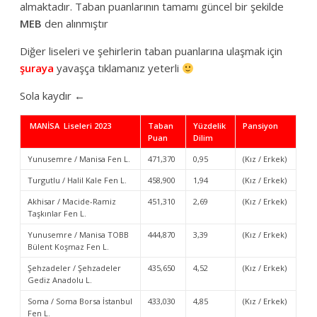
almaktadır. Taban puanlarının tamamı güncel bir şekilde
MEB
den alınmıştır
Diğer liseleri ve şehirlerin taban puanlarına ulaşmak için
şuraya
yavaşça tıklamanız yeterli
Sola kaydır ←
MANİSA Liseleri 2023
Taban
Yüzdelik
Pansiyon
Puan
Dilim
Yunusemre / Manisa Fen L.
471,370
0,95
(Kız / Erkek)
Turgutlu / Halil Kale Fen L.
458,900
1,94
(Kız / Erkek)
Akhisar / Macide-Ramiz
451,310
2,69
(Kız / Erkek)
Taşkınlar Fen L.
Yunusemre / Manisa TOBB
444,870
3,39
(Kız / Erkek)
Bülent Koşmaz Fen L.
Şehzadeler / Şehzadeler
435,650
4,52
(Kız / Erkek)
Gediz Anadolu L.
Soma / Soma Borsa İstanbul
433,030
4,85
(Kız / Erkek)
Fen L.