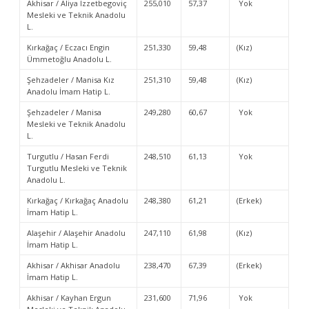
Akhisar / Aliya İzzetbegoviç
255,010
57,37
Yok
Mesleki ve Teknik Anadolu
L.
Kırkağaç / Eczacı Engin
251,330
59,48
(Kız)
Ümmetoğlu Anadolu L.
Şehzadeler / Manisa Kız
251,310
59,48
(Kız)
Anadolu İmam Hatip L.
Şehzadeler / Manisa
249,280
60,67
Yok
Mesleki ve Teknik Anadolu
L.
Turgutlu / Hasan Ferdi
248,510
61,13
Yok
Turgutlu Mesleki ve Teknik
Anadolu L.
Kırkağaç / Kırkağaç Anadolu
248,380
61,21
(Erkek)
İmam Hatip L.
Alaşehir / Alaşehir Anadolu
247,110
61,98
(Kız)
İmam Hatip L.
Akhisar / Akhisar Anadolu
238,470
67,39
(Erkek)
İmam Hatip L.
Akhisar / Kayhan Ergun
231,600
71,96
Yok