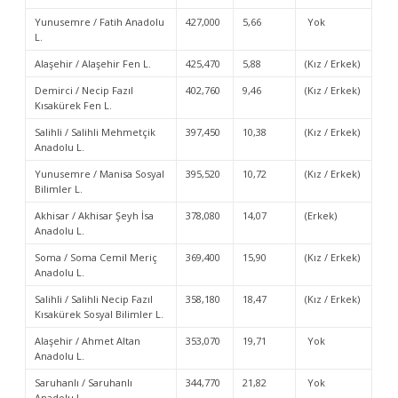
Yunusemre / Fatih Anadolu
427,000
5,66
Yok
L.
Alaşehir / Alaşehir Fen L.
425,470
5,88
(Kız / Erkek)
Demirci / Necip Fazıl
402,760
9,46
(Kız / Erkek)
Kısakürek Fen L.
Salihli / Salihli Mehmetçik
397,450
10,38
(Kız / Erkek)
Anadolu L.
Yunusemre / Manisa Sosyal
395,520
10,72
(Kız / Erkek)
Bilimler L.
Akhisar / Akhisar Şeyh İsa
378,080
14,07
(Erkek)
Anadolu L.
Soma / Soma Cemil Meriç
369,400
15,90
(Kız / Erkek)
Anadolu L.
Salihli / Salihli Necip Fazıl
358,180
18,47
(Kız / Erkek)
Kısakürek Sosyal Bilimler L.
Alaşehir / Ahmet Altan
353,070
19,71
Yok
Anadolu L.
Saruhanlı / Saruhanlı
344,770
21,82
Yok
Anadolu L.