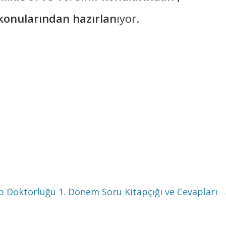
f konularından hazırlan
ıyor.
p Doktorluğu 1. Dönem Soru Kitapçığı ve Cevapları