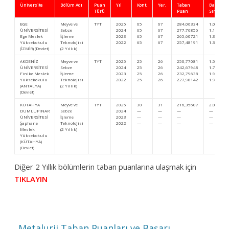
Üniversite
Bölüm Adı
Puan
Yıl
Kont.
Yer.
Taban
Başarı
Türü
Puan
Sıra
EGE
Meyve ve
TYT
2025
65
67
284,06334
1.054.76
ÜNİVERSİTESİ
Sebze
2024
65
67
277,76856
1.196.95
Ege Meslek
İşleme
2023
65
67
265,60721
1.358.39
Yüksekokulu
Teknolojisi
2022
65
67
257,48191
1.381.33
(İZMİR) (Devlet)
(2 Yıllık)
AKDENİZ
Meyve ve
TYT
2025
25
26
250,77081
1.531.37
ÜNİVERSİTESİ
Sebze
2024
25
26
242,67948
1.781.47
Finike Meslek
İşleme
2023
25
26
232,79638
1.925.08
Yüksekokulu
Teknolojisi
2022
25
26
227,98142
1.967.73
(ANTALYA)
(2 Yıllık)
(Devlet)
KÜTAHYA
Meyve ve
TYT
2025
30
31
216,35607
2.021.58
DUMLUPINAR
Sebze
2024
—
—
—
—
ÜNİVERSİTESİ
İşleme
2023
—
—
—
—
Şaphane
Teknolojisi
2022
—
—
—
—
Meslek
(2 Yıllık)
Yüksekokulu
(KÜTAHYA)
(Devlet)
Diğer 2 Yıllık bölümlerin taban puanlarına ulaşmak için
TIKLAYIN
←
Metalurji Taban Puanları ve Başarı