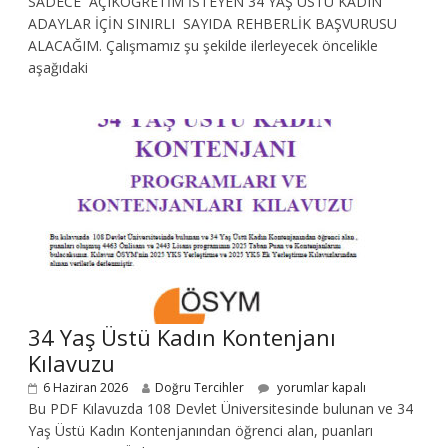
SADECE AÇIKÖĞRETİM İSTEYEN 34 YAŞ ÜSTÜ KADIN
ADAYLAR İÇİN SINIRLI SAYIDA REHBERLİK BAŞVURUSU
ALACAĞIM. Çalışmamız şu şekilde ilerleyecek öncelikle
aşağıdaki
34 Yaş Üstü Kadın Kontenjanı
Kılavuzu
6 Haziran 2026
Doğru Tercihler
yorumlar kapalı
Bu PDF Kılavuzda 108 Devlet Üniversitesinde bulunan ve 34
Yaş Üstü Kadın Kontenjanından öğrenci alan, puanları