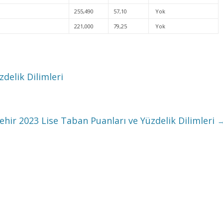
255,490
57,10
Yok
221,000
79,25
Yok
delik Dilimleri
ehir 2023 Lise Taban Puanları ve Yüzdelik Dilimleri