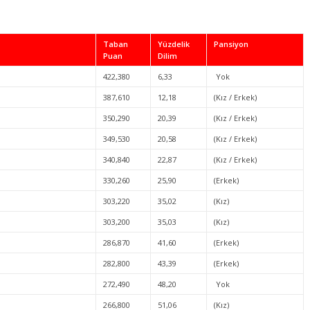
Taban
Yüzdelik
Pansiyon
Puan
Dilim
422,380
6,33
Yok
387,610
12,18
(Kız / Erkek)
350,290
20,39
(Kız / Erkek)
349,530
20,58
(Kız / Erkek)
340,840
22,87
(Kız / Erkek)
330,260
25,90
(Erkek)
303,220
35,02
(Kız)
303,200
35,03
(Kız)
286,870
41,60
(Erkek)
282,800
43,39
(Erkek)
272,490
48,20
Yok
266,800
51,06
(Kız)