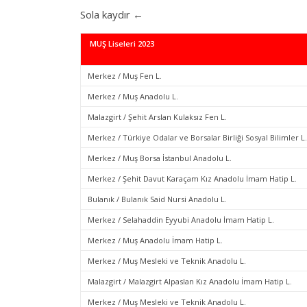
Sola kaydır ←
MUŞ Liseleri 2023
Merkez / Muş Fen L.
Merkez / Muş Anadolu L.
Malazgirt / Şehit Arslan Kulaksız Fen L.
Merkez / Türkiye Odalar ve Borsalar Birliği Sosyal Bilimler L.
Merkez / Muş Borsa İstanbul Anadolu L.
Merkez / Şehit Davut Karaçam Kız Anadolu İmam Hatip L.
Bulanık / Bulanık Said Nursi Anadolu L.
Merkez / Selahaddin Eyyubi Anadolu İmam Hatip L.
Merkez / Muş Anadolu İmam Hatip L.
Merkez / Muş Mesleki ve Teknik Anadolu L.
Malazgirt / Malazgirt Alpaslan Kız Anadolu İmam Hatip L.
Merkez / Muş Mesleki ve Teknik Anadolu L.