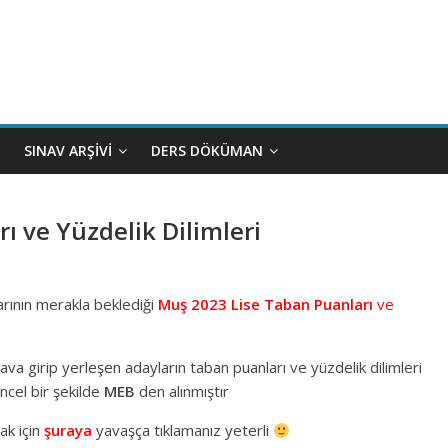
SINAV ARŞIVI
DERS DÖKÜMAN
ı ve Yüzdelik Dilimleri
larının merakla beklediği
Muş 2023 Lise Taban Puanları
ve
a girip yerleşen adayların taban puanları ve yüzdelik dilimleri
ncel bir şekilde
MEB
den alınmıştır
ak için
şuraya
yavaşça tıklamanız yeterli