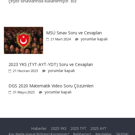
çeşitli sınavlarında kullanılmıştır. Biz
MSÜ Sınav Soru ve Cevapları
yorumlar kapalı
21 Mart 2024
2023 YKS (TYT-AYT-YDT) Soru ve Cevapları
yorumlar kapalı
21 Haziran 2023
DGS 2020 Matematik Video Soru Çözümleri
yorumlar kapalı
31 Mayıs 2023
Haberler
2025 YKS
2025 TYT
2025 AYT
Kaç Netle Hangi Bölümü Kazanırım?
Rehberiniz
Meslekler
SAYISAL