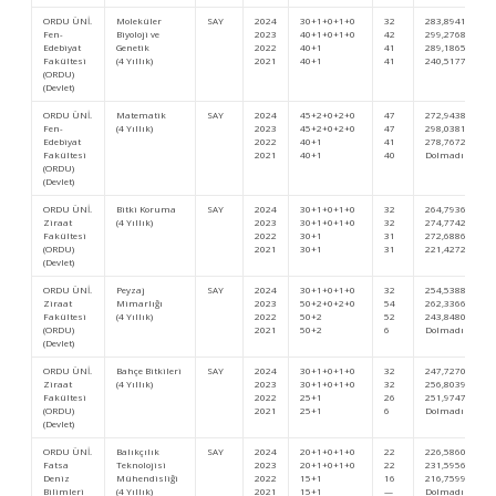
ORDU ÜNİ.
Moleküler
SAY
2024
30+1+0+1+0
32
283,89415
Fen-
Biyoloji ve
2023
40+1+0+1+0
42
299,27680
Edebiyat
Genetik
2022
40+1
41
289,18654
Fakültesi
(4 Yıllık)
2021
40+1
41
240,51776
(ORDU)
(Devlet)
ORDU ÜNİ.
Matematik
SAY
2024
45+2+0+2+0
47
272,94382
Fen-
(4 Yıllık)
2023
45+2+0+2+0
47
298,03812
Edebiyat
2022
40+1
41
278,76720
Fakültesi
2021
40+1
40
Dolmadı
(ORDU)
(Devlet)
ORDU ÜNİ.
Bitki Koruma
SAY
2024
30+1+0+1+0
32
264,79362
Ziraat
(4 Yıllık)
2023
30+1+0+1+0
32
274,77429
Fakültesi
2022
30+1
31
272,68867
(ORDU)
2021
30+1
31
221,42726
(Devlet)
ORDU ÜNİ.
Peyzaj
SAY
2024
30+1+0+1+0
32
254,53885
Ziraat
Mimarlığı
2023
50+2+0+2+0
54
262,33667
Fakültesi
(4 Yıllık)
2022
50+2
52
243,84806
(ORDU)
2021
50+2
6
Dolmadı
(Devlet)
ORDU ÜNİ.
Bahçe Bitkileri
SAY
2024
30+1+0+1+0
32
247,72705
Ziraat
(4 Yıllık)
2023
30+1+0+1+0
32
256,80394
Fakültesi
2022
25+1
26
251,97476
(ORDU)
2021
25+1
6
Dolmadı
(Devlet)
ORDU ÜNİ.
Balıkçılık
SAY
2024
20+1+0+1+0
22
226,58603
Fatsa
Teknolojisi
2023
20+1+0+1+0
22
231,59569
Deniz
Mühendisliği
2022
15+1
16
216,75996
Bilimleri
(4 Yıllık)
2021
15+1
—
Dolmadı