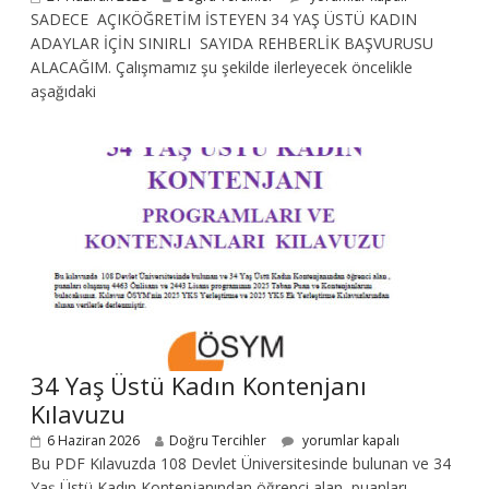
SADECE AÇIKÖĞRETİM İSTEYEN 34 YAŞ ÜSTÜ KADIN
ADAYLAR İÇİN SINIRLI SAYIDA REHBERLİK BAŞVURUSU
ALACAĞIM. Çalışmamız şu şekilde ilerleyecek öncelikle
aşağıdaki
34 Yaş Üstü Kadın Kontenjanı
Kılavuzu
6 Haziran 2026
Doğru Tercihler
yorumlar kapalı
Bu PDF Kılavuzda 108 Devlet Üniversitesinde bulunan ve 34
Yaş Üstü Kadın Kontenjanından öğrenci alan, puanları