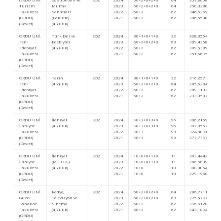
Turizm
Mutfak
2023
60+2+0+2+0
64
350,33804
Fakültesi
Sanatları
2022
60+2
62
346,63699
(ORDU)
(Fakülte)
2021
60+2
62
286,55081
(Devlet)
(4 Yıllık)
ORDU ÜNİ.
Türk Dili ve
SÖZ
2024
30+1+0+1+0
32
328,35542
Fen-
Edebiyatı
2023
60+2+0+2+0
63
309,43688
Edebiyat
(4 Yıllık)
2022
60+2
62
309,53892
Fakültesi
2021
60+2
62
251,56959
(ORDU)
(Devlet)
ORDU ÜNİ.
Tarih
SÖZ
2024
30+1+0+1+0
32
316,257
Fen-
(4 Yıllık)
2023
60+2+0+2+0
64
285,52848
Edebiyat
2022
60+2
62
289,11327
Fakültesi
2021
60+2
62
233,05372
(ORDU)
(Devlet)
ORDU ÜNİ.
İlahiyat
SÖZ
2024
90+3+0+3+0
96
306,2169
İlahiyat
(4 Yıllık)
2023
90+3+0+3+0
96
307,05574
Fakültesi
2022
90+3
93
324,80918
(ORDU)
2021
90+3
93
277,73973
(Devlet)
ORDU ÜNİ.
İlahiyat
SÖZ
2024
10+0+0+1+0
11
303,44426
İlahiyat
(M.T.O.K.)
2023
10+0+0+1+0
11
286,50390
Fakültesi
(4 Yıllık)
2022
10+0
10
300,00649
(ORDU)
2021
10+0
10
229,19509
(Devlet)
ORDU ÜNİ.
Radyo,
SÖZ
2024
60+2+0+2+0
64
286,7711
Güzel
Televizyon ve
2023
60+2+0+2+0
63
275,57979
Sanatlar
Sinema
2022
60+2
62
296,51283
Fakültesi
(4 Yıllık)
2021
60+2
62
243,10941
(ORDU)