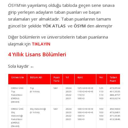
ÖSYM’nin yayınlamış olduğu tabloda geçen sene sınava
girip yerleşen adayların taban puanları ve başarı
sıralamaları yer almaktadır. Taban puanlarının tamamı
güncel bir şekilde
YÖK ATLAS
ve
ÖSYM
den alınmıştır
Diğer bölümlerin ve üniversitelerin taban puanlarına
ulaşmak için
TIKLAYIN
4 Yıllık Lisans Bölümleri
Sola kaydır ←
Üniversite
Bölüm Adı
Puan
Yıl
Kont.
Yer.
Taban
Türü
Puan
ORDU ÜNİ.
Tıp
SAY
2024
125+4+0+0+0
129
473,0534
Tıp
(6 Yıllık)
2023
110+3+0+0+0
113
491,55355
Fakültesi
2022
110+3
113
488,47571
(ORDU)
2021
100+3
103
433,62740
(Devlet)
ORDU ÜNİ.
Diş Hekimliği
SAY
2024
100+3+0+0+0
103
450,50033
Diş
(5 Yıllık)
2023
100+3+0+0+0
103
473,04010
Hekimliği
2022
100+3
103
471,59458
Fakültesi
2021
100+3
103
413,98461
(ORDU)
(Devlet)