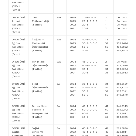
Fakültesi
(ORDU)
(Devlet)
ORDU ÜNİ.
Gıda
SAY
2024
10+1+0+0+0
3
Dolmadı
Ziraat
Mühendisliği
2023
20+1+0+0+0
1
Dolmadı
Fakültesi
(4 Yıllık)
2022
20+1
1
Dolmadı
(ORDU)
2021
20+1
2
Dolmadı
(Devlet)
ORDU ÜNİ.
İlköğretim
SAY
2024
40+1+0+0+0
11
Dolmadı
Eğitim
Matematik
2023
50+2+0+0+0
52
398,74745
Fakültesi
Öğretmenliği
2022
50+2
52
401,38025
(ORDU)
(4 Yıllık)
2021
50+2
52
346,14050
(Devlet)
ORDU ÜNİ.
Fen Bilgisi
SAY
2024
45+2+0+0+0
2
Dolmadı
Eğitim
Öğretmenliği
2023
40+1+0+0+0
41
309,56362
Fakültesi
(4 Yıllık)
2022
30+1
31
303,42743
(ORDU)
2021
30+1
31
258,39138
(Devlet)
ORDU ÜNİ.
Sınıf
EA
2024
30+1+0+0+0
31
358,26999
Eğitim
Öğretmenliği
2023
50+2+0+0+0
52
368,17432
Fakültesi
(4 Yıllık)
2022
50+2
52
367,39413
(ORDU)
2021
50+2
52
310,95701
(Devlet)
ORDU ÜNİ.
Rehberlik ve
EA
2024
40+1+0+0+0
41
346,0915
Eğitim
Psikolojik
2023
60+2+0+0+0
62
355,32427
Fakültesi
Danışmanlık
2022
60+2
62
353,96118
(ORDU)
(4 Yıllık)
2021
60+2
62
304,23353
(Devlet)
ORDU ÜNİ.
Sağlık
EA
2024
40+1+0+1+0
42
281,38269
Sağlık
Yönetimi
2023
40+1+0+1+0
42
278,58115
Bilimleri
(Fakülte)
2022
40+1
41
286,10208