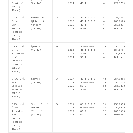
Fakültesi
(4 Yıllık)
2021
40+1
41
227,37394
(ORDU)
(Devlet)
ORDU ÜNİ.
Denizcilik
EA
2024
40+1+0+0+0
41
276,094
Fatsa
İşletmeleri
2023
40+1+0+0+0
41
265,79265
Deniz
Yönetimi
2022
40+1
41
259,62315
Bilimleri
(4 Yıllık)
2021
40+1
8
Dolmadı
Fakültesi
(ORDU)
(Devlet)
ORDU ÜNİ.
İşletme
EA
2024
50+2+0+2+0
54
255,21158
Ünye
(4 Yıllık)
2023
40+1+0+1+0
41
254,79314
İktisadi ve
2022
30+1
31
252,86749
İdari
2021
30+1
4
Dolmadı
Bilimler
Fakültesi
(ORDU)
(Devlet)
ORDU ÜNİ.
Sosyoloji
EA
2024
40+1+0+1+0
42
254,82565
Fen-
(4 Yıllık)
2023
50+2+0+2+0
54
256,07639
Edebiyat
2022
50+2
52
255,94931
Fakültesi
2021
50+2
10
Dolmadı
(ORDU)
(Devlet)
ORDU ÜNİ.
Siyaset Bilimi
EA
2024
65+2+0+2+0
69
251,75087
Ünye
ve Kamu
2023
60+2+0+2+0
63
256,30661
İktisadi ve
Yönetimi
2022
60+2
62
260,16159
İdari
(4 Yıllık)
2021
60+2
28
Dolmadı
Bilimler
Fakültesi
(ORDU)
(Devlet)