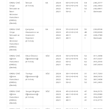
ORDU ÜNİ.
İktisat
EA
2024
60+2+0+2+0
64
246,25779
Ünye
(4 Yıllık)
2023
50+2+0+2+0
52
242,34933
İktisadi ve
2022
50+2
52
242,68914
İdari
2021
50+2
5
Dolmadı
Bilimler
Fakültesi
(ORDU)
(Devlet)
ORDU ÜNİ.
Çalışma
EA
2024
55+2+0+2+0
59
236,85987
Ünye
Ekonomisi ve
2023
45+2+0+2+0
48
230,82600
İktisadi ve
Endüstri
2022
40+1
41
228,27806
İdari
İlişkileri
2021
40+1
1
Dolmadı
Bilimler
(4 Yıllık)
Fakültesi
(ORDU)
(Devlet)
ORDU ÜNİ.
Okul Öncesi
SÖZ
2024
50+2+0+0+0
52
411,34587
Eğitim
Öğretmenliği
2023
60+2+0+0+0
62
397,53376
Fakültesi
(4 Yıllık)
2022
60+2
62
395,25960
(ORDU)
2021
60+2
62
347,90946
(Devlet)
ORDU ÜNİ.
Türkçe
SÖZ
2024
30+1+0+0+0
31
397,72636
Eğitim
Öğretmenliği
2023
50+2+0+0+0
52
384,54161
Fakültesi
(4 Yıllık)
2022
50+2
52
381,54585
(ORDU)
2021
50+2
52
341,24993
(Devlet)
ORDU ÜNİ.
Sosyal Bilgiler
SÖZ
2024
45+2+0+0+0
47
364,29792
Eğitim
Öğretmenliği
2023
40+1+0+0+0
41
359,05806
Fakültesi
(4 Yıllık)
2022
40+1
41
354,29874
(ORDU)
2021
40+1
41
313,37731
(Devlet)
ORDU ÜNİ.
Gastronomi ve
SÖZ
2024
60+2+0+2+0
64
359,86689