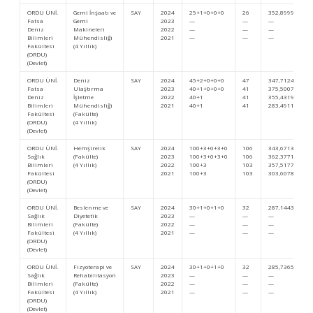
ORDU ÜNİ.
Gemi İnşaatı ve
SAY
2024
25+1+0+0+0
26
352,89999
Fatsa
Gemi
2023
—
—
—
Deniz
Makineleri
2022
—
—
—
Bilimleri
Mühendisliği
2021
—
—
—
Fakültesi
(4 Yıllık)
(ORDU)
(Devlet)
ORDU ÜNİ.
Deniz
SAY
2024
45+2+0+0+0
47
347,71244
Fatsa
Ulaştırma
2023
40+1+0+0+0
41
375,50070
Deniz
İşletme
2022
40+1
41
355,43192
Bilimleri
Mühendisliği
2021
40+1
41
283,49113
Fakültesi
(Fakülte)
(ORDU)
(4 Yıllık)
(Devlet)
ORDU ÜNİ.
Hemşirelik
SAY
2024
100+3+0+3+0
106
343,67139
Sağlık
(Fakülte)
2023
100+3+0+3+0
106
362,37712
Bilimleri
(4 Yıllık)
2022
100+3
103
357,51776
Fakültesi
2021
100+3
103
303,60780
(ORDU)
(Devlet)
ORDU ÜNİ.
Beslenme ve
SAY
2024
30+1+0+1+0
32
287,14437
Sağlık
Diyetetik
2023
—
—
—
Bilimleri
(Fakülte)
2022
—
—
—
Fakültesi
(4 Yıllık)
2021
—
—
—
(ORDU)
(Devlet)
ORDU ÜNİ.
Fizyoterapi ve
SAY
2024
30+1+0+1+0
32
285,73654
Sağlık
Rehabilitasyon
2023
—
—
—
Bilimleri
(Fakülte)
2022
—
—
—
Fakültesi
(4 Yıllık)
2021
—
—
—
(ORDU)
(Devlet)