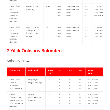
(Devlet)
ORDU ÜNİ.
Sanat Tarihi
SÖZ
2024
30+1+0+1+0
32
271,35677
Fen-
(4 Yıllık)
2023
60+2+0+2+0
64
243,13430
Edebiyat
2022
60+2
62
232,39144
Fakültesi
2021
60+2
22
Dolmadı
(ORDU)
(Devlet)
ORDU ÜNİ.
İngiliz Dili ve
DİL
2024
60+2+0+2+0
62
379,08751
Fen-
Edebiyatı
2023
60+2+0+2+0
63
374,55399
Edebiyat
(İngilizce) (4
2022
60+2
62
368,23958
Fakültesi
Yıllık)
2021
60+2
62
332,76914
(ORDU)
(Devlet)
2 Yıllık Önlisans Bölümleri
Sola kaydır ←
Üniversite
Bölüm Adı
Puan
Yıl
Kont.
Yer.
Taban
Başar
Türü
Puan
Sıra
ORDU ÜNİ.
Bilgisayar
TYT
2024
60
61
313,54518
722.3
Teknik
Programcılığı
2023
60
62
315,02356
715.8
Bilimler
2022
60
61
306,21074
735.2
MYO (Devlet)
2021
60
62
247,0263
829.1
Ordu
Deniz
TYT
2024
60
60
306,24827
805.5
Üniversitesi
Ulaştırma ve
2023
60
61
292,62558
973.7
Fatsa Meslek
İşletme
2022
60
62
295,03678
855.5
Yüksekokulu
2021
60
62
232,7655
997.0
(Devlet)