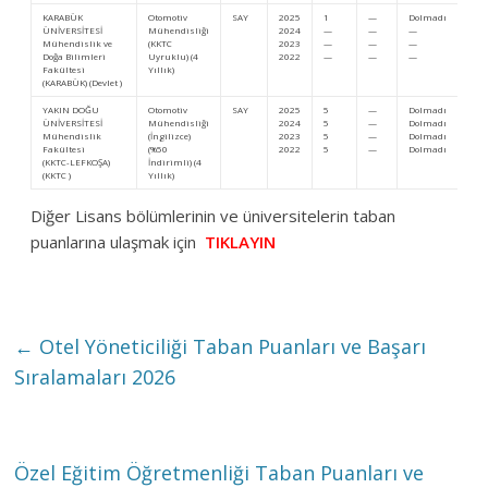
KARABÜK
Otomotiv
SAY
2025
1
—
Dolmadı
D
ÜNİVERSİTESİ
Mühendisliği
2024
—
—
—
—
Mühendislik ve
(KKTC
2023
—
—
—
—
Doğa Bilimleri
Uyruklu) (4
2022
—
—
—
—
Fakültesi
Yıllık)
(KARABÜK) (Devlet )
YAKIN DOĞU
Otomotiv
SAY
2025
5
—
Dolmadı
D
ÜNİVERSİTESİ
Mühendisliği
2024
5
—
Dolmadı
D
Mühendislik
(İngilizce)
2023
5
—
Dolmadı
D
Fakültesi
(%50
2022
5
—
Dolmadı
D
(KKTC-LEFKOŞA)
İndirimli) (4
(KKTC )
Yıllık)
Diğer Lisans bölümlerinin ve üniversitelerin taban
puanlarına ulaşmak için
TIKLAYIN
←
Otel Yöneticiliği Taban Puanları ve Başarı
Sıralamaları 2026
Özel Eğitim Öğretmenliği Taban Puanları ve