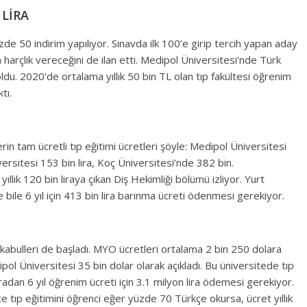
 LİRA
e 50 indirim yapılıyor. Sınavda ilk 100’e girip tercih yapan aday
harçlık vereceğini de ilan etti. Medipol Üniversitesi’nde Türk
ra oldu. 2020’de ortalama yıllık 50 bin TL olan tıp fakültesi öğrenim
tı.
lerin tam ücretli tıp eğitimi ücretleri şöyle: Medipol Üniversitesi
rsitesi 153 bin lira, Koç Üniversitesi’nde 382 bin.
 yıllık 120 bin liraya çıkan Diş Hekimliği bölümü izliyor. Yurt
se bile 6 yıl için 413 bin lira barınma ücreti ödenmesi gerekiyor.
kabulleri de başladı. MYO ücretleri ortalama 2 bin 250 dolara
ipol Üniversitesi 35 bin dolar olarak açıkladı. Bu üniversitede tıp
iradan 6 yıl öğrenim ücreti için 3.1 milyon lira ödemesi gerekiyor.
ce tıp eğitimini öğrenci eğer yüzde 70 Türkçe okursa, ücret yıllık