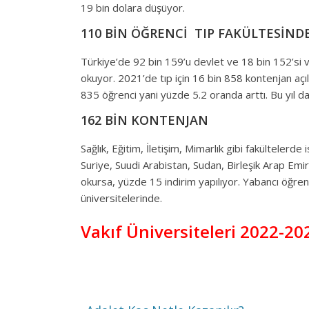
19 bin dolara düşüyor.
110 BİN ÖĞRENCİ TIP FAKÜLTESİND
Türkiye’de 92 bin 159’u devlet ve 18 bin 152’si v
okuyor. 2021’de tıp için 16 bin 858 kontenjan açıl
835 öğrenci yani yüzde 5.2 oranda arttı. Bu yıl d
162 BİN KONTENJAN
Sağlık, Eğitim, İletişim, Mimarlık gibi fakültelerd
Suriye, Suudi Arabistan, Sudan, Birleşik Arap Emir
okursa, yüzde 15 indirim yapılıyor. Yabancı öğrenc
üniversitelerinde.
Vakıf Üniversiteleri 2022-20