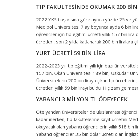
TIP FAKÜLTESİNDE OKUMAK 200 BİN
2022 YKS başarısına göre ayrıca yüzde 25 ve yüzd
Medipol Üniversitesi 7 ay boyunca ayda 6 bin lira 
öğrenciler için tıp eğitimi ücretli yıllık 157 bin li
ücretleri, son 2 yılda katlanarak 200 bin liralara çık
YURT ÜCRETİ 59 BİN LİRA
2022-2023 yılı tıp eğitimi yıllı için bazı üniversite
157 bin, Okan Üniversitesi 189 bin, Üsküdar Ünive
Üniversitelerin 200 bin liraya çıkan tıp ücretlerini,
ücretleri yıllık 59 bin lirayı buldu. Hiç zam gelme
YABANCI 3 MİLYON TL ÖDEYECEK
Öte yandan üniversiteler de uluslararası öğrenci 
kadar inerken, tıp fakültelerine kayıt ücretini Med
okuyacak olan yabancı öğrencilerin yıllık 518 bin l
Yabancı öğrenciler 35 bin dolar ücreti olan İngiliz