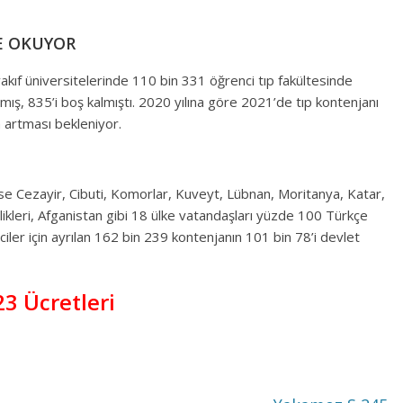
E OKUYOR
akıf üniversitelerinde 110 bin 331 öğrenci tıp fakültesinde
mış, 835’i boş kalmıştı. 2020 yılına göre 2021’de tıp kontenjanı
a artması bekleniyor.
e ise Cezayir, Cibuti, Komorlar, Kuveyt, Lübnan, Moritanya, Katar,
likleri, Afganistan gibi 18 ülke vatandaşları yüzde 100 Türkçe
iler için ayrılan 162 bin 239 kontenjanın 101 bin 78’i devlet
23 Ücretleri